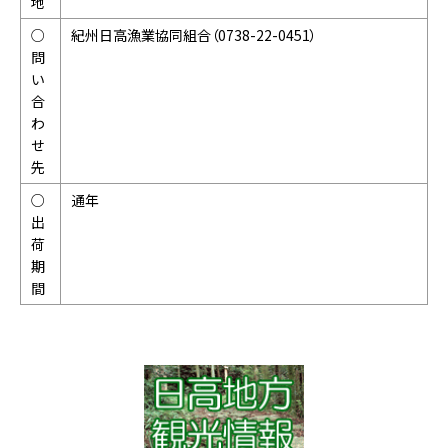
地
○
紀州日高漁業協同組合（0738-22-0451）
問
い
合
わ
せ
先
○
通年
出
荷
期
間