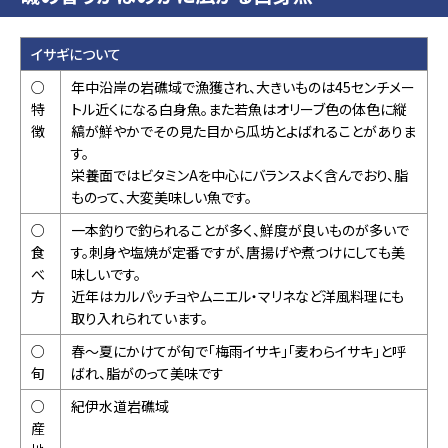
イサギについて
○
年中沿岸の岩礁域で漁獲され、大きいものは45センチメー
特
トル近くになる白身魚。また若魚はオリーブ色の体色に縦
徴
縞が鮮やかでその見た目から瓜坊とよばれることがありま
す。
栄養面ではビタミンAを中心にバランスよく含んでおり、脂
ものって、大変美味しい魚です。
○
一本釣りで釣られることが多く、鮮度が良いものが多いで
食
す。刺身や塩焼が定番ですが、唐揚げや煮つけにしても美
べ
味しいです。
方
近年はカルパッチョやムニエル・マリネなど洋風料理にも
取り入れられています。
○
春～夏にかけてが旬で「梅雨イサキ」「麦わらイサキ」と呼
旬
ばれ、脂がのって美味です
○
紀伊水道岩礁域
産