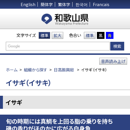
English
簡体字
繁体字
한국어
Francais
文字サイズ
色合い
標準
拡大
標準
黒
青
音声読み上げ
ホーム
>
組織から探す
>
日高振興局
>
イサギ（イサキ）
イサギ（イサキ）
イサギ
旬の時期には真鯛を上回る脂の乗りを持ち
磯の香りがほのかに広がる白身魚