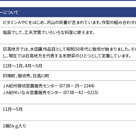
ーについて
ビタミンＡやＣをはじめ、沢山の栄養が含まれています。作型の組み合わせに
塩茹でして、工夫次第でいろいろな料理に使えます。
日高地方では、水田裏作品目として昭和50年代に栽培が始まりました。
し、現在では日高地方を代表する冬野菜のひとつとして定着しています。
12月～1月、4月～5月
印南町、御坊市、日高川町
ＪＡ紀州御坊営農販売センター（0738－29－2244）
ＪＡ紀州いなみ営農販売センター（0738－42－0215）
11月～5月
1箱5ｋｇ入り