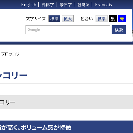
English
簡体字
繁体字
한국어
Francais
文字サイズ
色合い
標準
拡大
標準
黒
青
ブロッコリー
ッコリー
コリー
が高く、ボリューム感が特徴