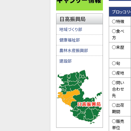
ブロッコリ
日高振興局
○特徴
地域づくり部
○食べ
方
健康福祉部
○来歴
農林水産振興部
建設部
○旬
○産地
○問い
合わせ
先
○出荷
期間
○販売
単位