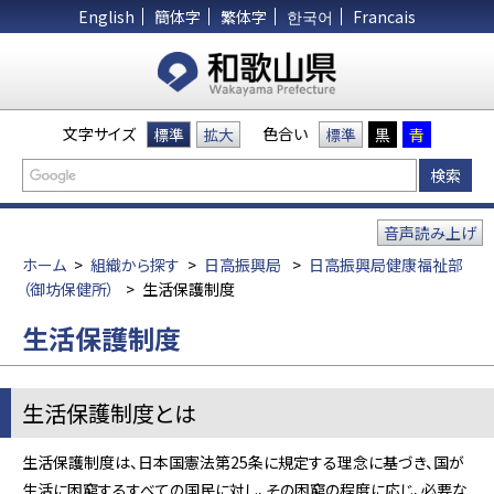
English
簡体字
繁体字
한국어
Francais
文字サイズ
色合い
標準
拡大
標準
黒
青
音声読み上げ
ホーム
>
組織から探す
>
日高振興局
>
日高振興局健康福祉部
（御坊保健所）
>
生活保護制度
生活保護制度
生活保護制度とは
生活保護制度は、日本国憲法第25条に規定する理念に基づき、国が
生活に困窮するすべての国民に対し、その困窮の程度に応じ、必要な