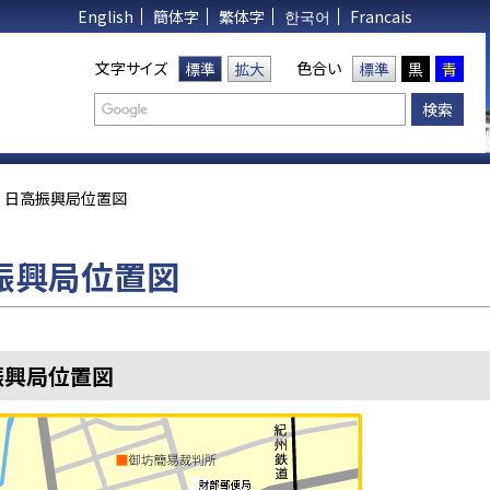
English
簡体字
繁体字
한국어
Francais
文字サイズ
色合い
標準
拡大
標準
黒
青
日高振興局位置図
振興局位置図
振興局位置図