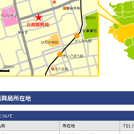
振興局所在地
について
名称
所在地
TEL