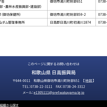
庁舎
御坊市湯川町財部651
0738
部 ・農林水産振興部・建設部）
（御坊保健所）
御坊市湯川町財部859-2
0738
山ダム管理事務所
日高郡日高川町初湯川1874
0738
このページに関するお問い合わせは
和歌山県 日高振興局
〒644-0011 和歌山県御坊市湯川町財部651 【
地図
】
TEL：0738-22-3111 FAX：0738-24-3312
メール：
e1305111@pref.wakayama.lg.jp
組織から探す