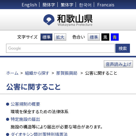
English
簡体字
繁体字
한국어
Francais
文字サイズ
色合い
標準
拡大
標準
黒
青
音声読み上げ
ホーム
>
組織から探す
>
那賀振興局
>
公害に関すること
公害に関すること
公害規制の概要
環境を保全するための法律体系
特定施設の届出
施設の構造等により届出が必要な場合があります。
ダイオキシン類対策特別措置法