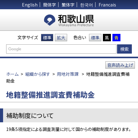
English
簡体字
繁体字
한국어
Francais
文字サイズ
色合い
標準
拡大
標準
黒
青
音声読み上げ
ホーム
>
組織から探す
>
用地対策課
>
地籍整備推進調査費補
助金
地籍整備推進調査費補助金
補助制度について
19条5項指定による調査測量に対して国からの補助制度があります。