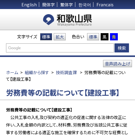
English
簡体字
繁体字
한국어
Francais
文字サイズ
色合い
標準
拡大
標準
黒
青
音声読み上げ
ホーム
>
組織から探す
>
技術調査課
>
労務費等の記載につい
て【建設工事】
労務費等の記載について【建設工事】
労務費等の記載について【建設工事】
公共工事の入札及び契約の適正化の促進に関する法律の改正に
伴い、入札金額の内訳として、材料費、労務費及び当該公共工事に従
事する労働者による適正な施工を確保するために不可欠な経費とし