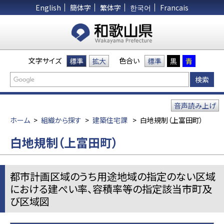
English
簡体字
繁体字
한국어
Francais
文字サイズ
色合い
標準
拡大
標準
黒
青
音声読み上げ
ホーム
>
組織から探す
>
建築住宅課
>
白地規制（上富田町）
白地規制（上富田町）
都市計画区域のうち用途地域の指定のない区域
における建ぺい率、容積率等の指定該当市町及
び区域図