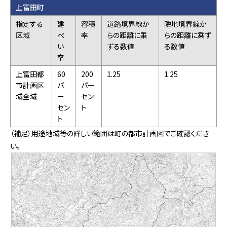
上富田町
指定する
建
容積
道路境界線か
隣地境界線か
区域
ぺ
率
らの距離に乗
らの距離に乗ず
い
ずる数値
る数値
率
上富田都
60
200
1.25
1.25
市計画区
パ
パー
域全域
ー
セン
セン
ト
ト
（補足）用途地域等の詳しい範囲は町の都市計画図でご確認くださ
い。