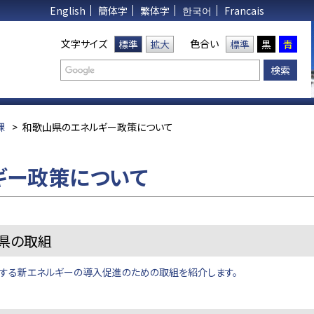
English
簡体字
繁体字
한국어
Francais
文字サイズ
色合い
標準
拡大
標準
黒
青
課
>
和歌山県のエネルギー政策について
ギー政策について
県の取組
する新エネルギーの導入促進のための取組を紹介します。