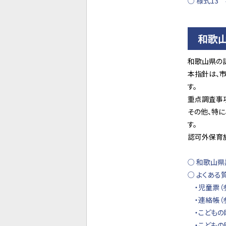
○ 様式1
和歌
和歌山県の
本指針は、
す。
重点調査事項
その他、特
す。
認可外保育
○ 和歌山
○ よくあ
・児童票（
・連絡帳（
・こどもの
・こどもの