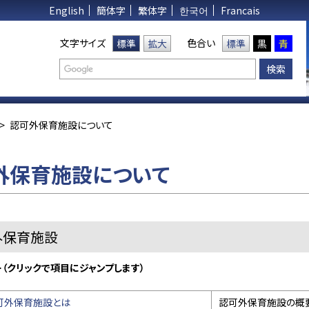
English
簡体字
繁体字
한국어
Francais
文字サイズ
色合い
標準
拡大
標準
黒
青
>
認可外保育施設について
外保育施設について
外保育施設
（クリックで項目にジャンプします）
可外保育施設とは
認可外保育施設の概