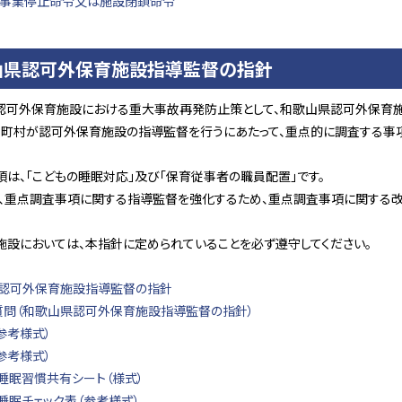
3 事業停止命令又は施設閉鎖命令
山県認可外保育施設指導監督の指針
認可外保育施設における重大事故再発防止策として、和歌山県認可外保育施
市町村が認可外保育施設の指導監督を行うにあたって、重点的に調査する事
は、「こどもの睡眠対応」及び「保育従事者の職員配置」です。
に、重点調査事項に関する指導監督を強化するため、重点調査事項に関する
施設においては、本指針に定められていることを必ず遵守してください。
県認可外保育施設指導監督の指針
る質問（和歌山県認可外保育施設指導監督の指針）
参考様式）
参考様式）
睡眠習慣共有シート（様式）
睡眠チェック表（参考様式）