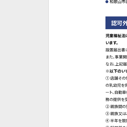
和歌山市
認可
児童福祉法
います。
設置届出書
また、事業
なお、上記
※以下のい
① 店舗そ
の乳幼児を
ート、自動
務の提供を
② 親族間の
③ 親族又
④ 半年を