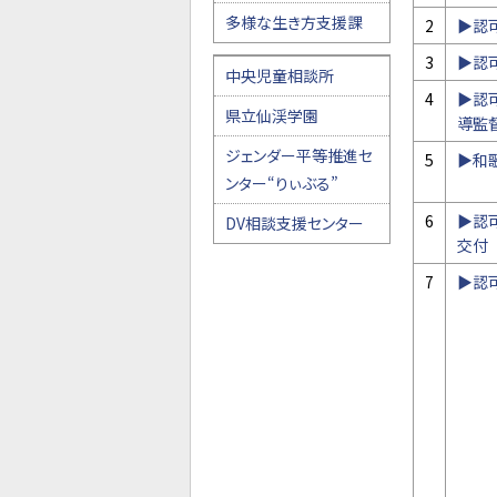
多様な生き方支援課
2
▶認
3
▶認
中央児童相談所
4
▶認
県立仙渓学園
導監
ジェンダー平等推進セ
5
▶和
ンター“りぃぶる”
6
▶認
DV相談支援センター
交付
7
▶認