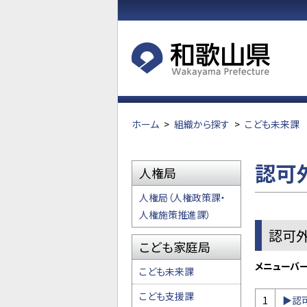
ホーム
>
組織から探す
>
こども未来課
認可
人権局
人権局（人権政策課・
人権施策推進課）
認可
こども家庭局
メニューバー
こども未来課
こども支援課
1
▶認