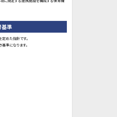
3 項に規定する連携施設を構成する保育機
督基準
を定めた指針です。
き基準になります。