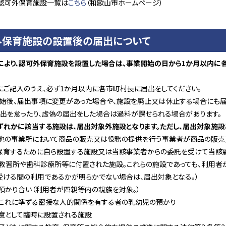
認可外保育施設一覧は
こちら
（和歌山市ホームページ）
外保育施設の設置後の届出について
により、認可外保育施設を設置した場合は、事業開始の日から1か月以内に
にご記入のうえ、必ず1か月以内に各市町村長に届出をしてください。
開始後、届出事項に変更があった場合や、施設を廃止又は休止する場合にも届
届出を怠ったり、虚偽の届出をした場合は過料が課せられる場合があります。
ずれかに該当する施設は、届出対象外施設となります。ただし、届出対象施設
の他の事業所において商品の販売又は役務の提供を行う事業者が商品の販売
保育するために自ら設置する施設又は当該事業者からの委託を受けて当該顧
車教習所や歯科診療所等に付置された施設。これらの施設であっても、利用者
受ける間の利用であるかが明らかでない場合は、届出対象となる。）
預かり合い（利用者が四親等内の親族を対象。）
はこれに準ずる密接な人的関係を有する者の乳幼児の預かり
限度として臨時に設置される施設