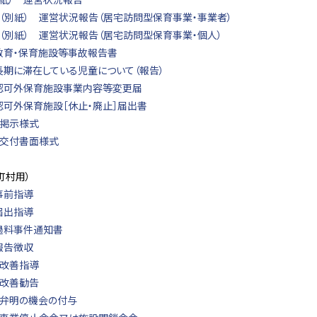
2（別紙） 運営状況報告（居宅訪問型保育事業・事業者）
3（別紙） 運営状況報告（居宅訪問型保育事業・個人）
 教育・保育施設等事故報告書
長期に滞在している児童について（報告）
 認可外保育施設事業内容等変更届
認可外保育施設［休止・廃止］届出書
 掲示様式
 交付書面様式
町村用）
事前指導
届出指導
 過料事件通知書
報告徴収
 改善指導
 改善勧告
 弁明の機会の付与