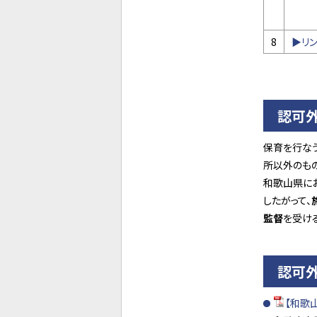
8
▶リ
認可
保育を行な
所以外のも
和歌山県に
したがって、
監督
を受け
認可
【和歌山