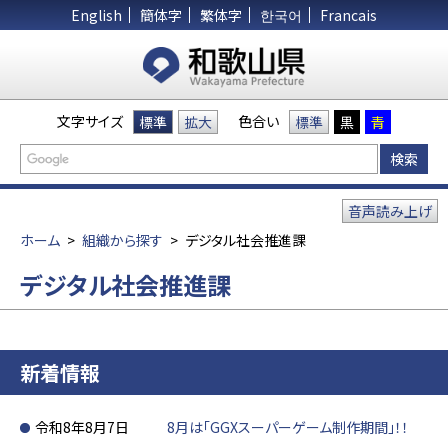
English
簡体字
繁体字
한국어
Francais
文字サイズ
色合い
標準
拡大
標準
黒
青
音声読み上げ
ホーム
>
組織から探す
>
デジタル社会推進課
デジタル社会推進課
新着情報
令和8年8月7日
8月は「GGXスーパーゲーム制作期間」！！