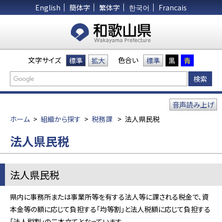
English
簡体字
繁体字
한국어
Francais
文字サイズ
色合い
標準
拡大
標準
黒
青
音声読み上げ
ホーム
>
組織から探す
>
税務課
>
法人県民税
法人県民税
法人県民税
県内に事務所または事業所等を有する法人等に課される税金で、資
本金等の額に応じて負担する「均等割」と法人税額に応じて負担する
「法人税割」の二本立てとなっています。