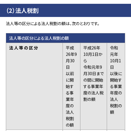
（2）法人税割
法人等の区分による法人税割の額は、次のとおりです。
法人等の区分による法人税割の額
法 人 等 の 区 分
平成
平成26年
令和
26年9
10月1日か
元年
月30
ら
10月1
日
令和元年9
日
以前
月30日まで
以後に
に開
の間に開始
開始す
始す
する事業年
る事業
る事
度の法人税
年度の
業年
割の額
法人
度の
税割の
法人
額
税割
の額