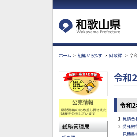
ホーム
>
組織から探す
>
財政課
>
令
令和
令和
見積合
総務管理局
受託銀
見積書様