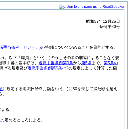
昭和37年12月25日
条例第60号
退職手当条例」という。)
の特例について定めることを目的とする。
う。以下「職員」という。)
のうちその者の非違によることなく規
退職手当の基本額は、
退職手当条例第3条
から
第5条
まで、
第5条の
掲げる規定及び
退職手当条例第5条の2
の規定によって計算した額
項
に規定する退職日給料月額をいう。)
に60を乗じて得た額を超え
る。
による。
例
の定めるところによる。