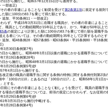
の日から施行し、昭和37年12月15日から適用する。
7・一部改正)
がその者の非違によることなく勧奨を受けて
第2条第1項
に規定する規則
た額に100分の83.7を乗じて得た額とする。
6・追加、平30条例11・一部改正)
わらず、平成15年3月31日に在職する職員が、その者の非違によるこ
て、職員としての勤続期間が15年以上であり、かつ、年齢が50年以上
第5条
の規定により計算した額に100分の83.7を乗じて得た額を退職手
を超える者については、その者の勤続期間を35年として計算するものとす
7・追加、昭48条例28・昭57条例5・昭63条例4・平15条例80・平18
正)
8年3月30日
条例第7号)
の日から施行し、昭和48年3月1日以後の退職にかかる退職手当につい
8年7月19日
条例第28号)
の日から施行し、昭和48年3月1日以後の退職にかかる退職手当につい
7年3月29日
条例第5号)
抄
57年4月1日から施行する。
る改正後の職員の退職手当に関する条例の特例に関する条例付則第2項の規
中「100分の110」とあるのは「100分の117」と、昭和58年1月1日
3」とする。
の日前にその者の非違によることなく勧しょうを受けて、職員の退職手当
する場合の退職手当については、前項の規定にかかわらず、なお従前の
1年3月29日
条例第6号)
抄
61年3月31日から施行
(中略)
する。
3年3月28日
条例第4号)