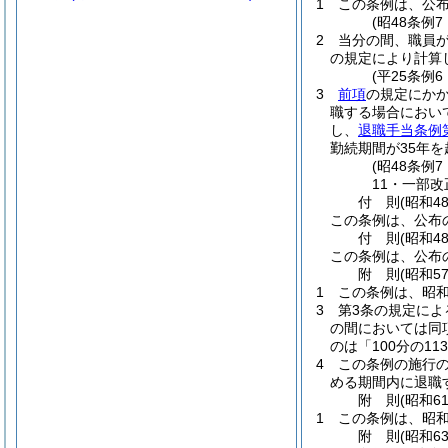
1
この条例は、公布
(昭48条例
2
当分の間、職員
の規定により計算し
(平25条例
3
前項
の規定にかか
職する場合におい
し、
退職手当条例
勤続期間が35年
(昭48条例
11・一部改
付
則
(昭和4
この条例は、公布
付
則
(昭和4
この条例は、公布
附
則
(昭和5
1
この条例は、昭和
3
第3条の規定によ
の間においては同項
のは「100分の11
4
この条例の施行
める期間内に退職
附
則
(昭和6
1
この条例は、昭和
附
則
(昭和6