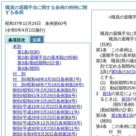
職員の退職手当に関する条例の特例に関
する条例
○職員の退職
昭和37年12月25日 条例第60号
(令和5年4月1日施行)
職員の退職手当に
職員の退職手
条項目次
沿革
(目的)
本則
第1条
この条例は
第1条
(目的)
(退職手当の基本額
第2条
(退職手当の基本額の特例)
第2条
職員
(県の歳
第3条
(勤続期間の計算)
則で定める期間内
第4条
(雑則)
3
及び
第5条の3の2
付 則
とする。
付 則
(昭和48年3月30日条例第7号)
(1)
勤続期間1年
付 則
(昭和48年7月19日条例第28号)
(2)
勤続期間25
附則
(昭和57年3月29日条例第5号)
2
前項
の規定によ
附則
(昭和61年3月29日条例第6号)
るときは、
前項
の
附則
(昭和63年3月28日条例第4号)
(昭57条例
附則
(平成15年12月22日条例第80号)
(勤続期間の計算)
附則
(平成18年3月24日条例第11号)
第3条
第2条第1項
附則
(平成25年3月22日条例第6号)
(雑則)
附則
(平成25年12月26日条例第59号)
第4条
この条例に
附則
(平成30年3月23日条例第11号)
付
則
附則
(令和4年9月30日条例第36号)