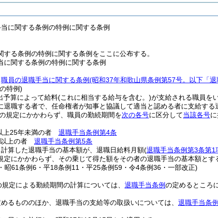
手当に関する条例の特例に関する条例
関する条例の特例に関する条例をここに公布する。
当に関する条例の特例に関する条例
、
職員の退職手当に関する条例
(昭和37年和歌山県条例第57号。以下「
の特例)
出予算によって給料
(これに相当する給与を含む。)
が支給される職員をい
に退職する者で、任命権者が知事と協議して適当と認める者に支給する
の規定にかかわらず、職員の勤続期間を
次の各号
に区分して
当該各号
に
以上25年未満の者
退職手当条例第4条
年以上の者
退職手当条例第5条
り計算した退職手当の基本額が、退職日給料月額
(
退職手当条例第3条第1
規定にかかわらず、その乗じて得た額をその者の退職手当の基本額とす
5・昭61条例6・平18条例11・平25条例59・令4条例36・一部改正)
の規定による勤続期間の計算については、
退職手当条例
の定めるところ
定めるもののほか、退職手当の支給等の取扱いについては、
退職手当条