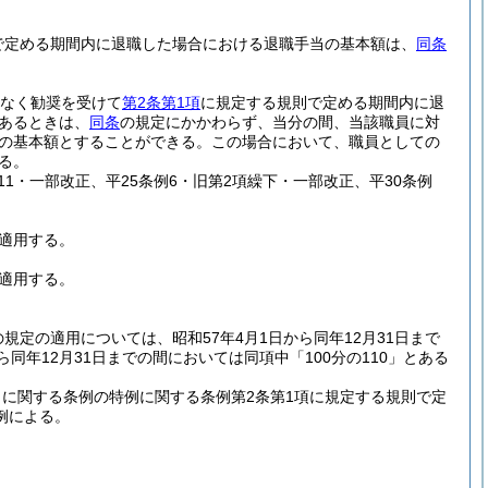
で定める期間内に退職した場合における退職手当の基本額は、
同条
となく勧奨を受けて
第2条第1項
に規定する規則で定める期間内に退
であるときは、
同条
の規定にかかわらず、当分の間、当該職員に対
当の基本額とすることができる。
この場合において、職員としての
る。
条例11・一部改正、平25条例6・旧第2項繰下・一部改正、平30条例
て適用する。
て適用する。
定の適用については、昭和57年4月1日から同年12月31日まで
から同年12月31日までの間においては同項中「100分の110」とある
に関する条例の特例に関する条例第2条第1項に規定する規則で定
例による。