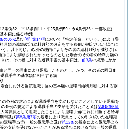
12条例32・平18条例11・平25条例59・令4条例36・一部改正)
基本額に係る特例)
条の3の2
及び
付則第14項
において「特定任命」という。)
により警
料月額の減額改定
(給料月額の改定をする条例が制定された場合に
いう。以下同じ。)
以外の理由によりその者の給料月額が減額され
理由により減額されなかったものとした場合のその者の給料月額の
ときは、その者に対する退職手当の基本額は、
前3条
の規定にかか
由と同一の理由により退職したものとし、かつ、その者の同日ま
の退職手当の基本額に相当する額
額
た場合における当該退職手当の基本額の退職日給料月額に対する割
この条例の規定による退職手当を支給しないこととしている退職を
この条例の規定による退職手当の支給を受けたこと又は
第8条第5項
法人等職員として退職したことにより退職手当
(これに相当する給与
期間及び
第8条第7項
の規定により職員としての引き続いた在職期
の退職手当等
(一般の退職手当及び
第12条
の規定による退職手当を
等の支給を受けなかったことがある場合における当該一般の退職