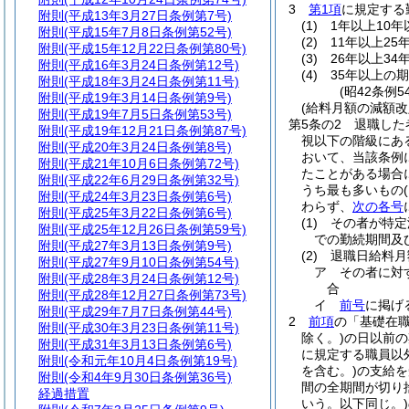
3
第1項
に規定する
附則
(平成13年3月27日条例第7号)
(1)
1年以上10年
附則
(平成15年7月8日条例第52号)
(2)
11年以上25
附則
(平成15年12月22日条例第80号)
(3)
26年以上34
附則
(平成16年3月24日条例第12号)
(4)
35年以上の期
附則
(平成18年3月24日条例第11号)
(昭42条例
附則
(平成19年3月14日条例第9号)
(給料月額の減額
附則
(平成19年7月5日条例第53号)
第5条の2
退職した
附則
(平成19年12月21日条例第87号)
視以下の階級にあ
附則
(平成20年3月24日条例第8号)
おいて、当該条例
附則
(平成21年10月6日条例第72号)
たことがある場合
附則
(平成22年6月29日条例第32号)
うち最も多いもの
附則
(平成24年3月23日条例第6号)
わらず、
次の各号
附則
(平成25年3月22日条例第6号)
(1)
その者が特定
附則
(平成25年12月26日条例第59号)
での勤続期間及
附則
(平成27年3月13日条例第9号)
(2)
退職日給料月
附則
(平成27年9月10日条例第54号)
ア
その者に対
附則
(平成28年3月24日条例第12号)
合
附則
(平成28年12月27日条例第73号)
イ
前号
に掲げ
附則
(平成29年7月7日条例第44号)
2
前項
の「基礎在
附則
(平成30年3月23日条例第11号)
除く。)
の日以前の
附則
(平成31年3月13日条例第6号)
に規定する職員以
附則
(令和元年10月4日条例第19号)
を含む。)
の支給を
附則
(令和4年9月30日条例第36号)
間の全期間が切り
経過措置
いう。以下同じ。)