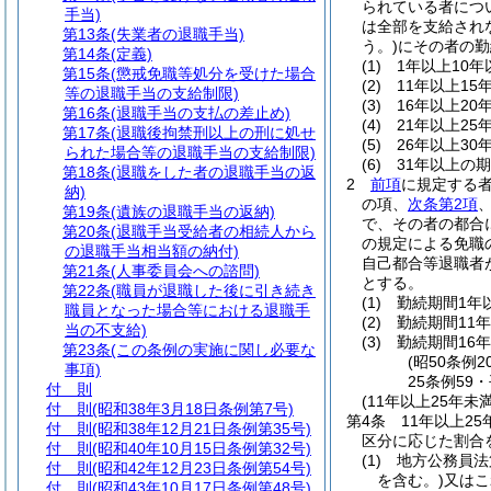
られている者につ
手当)
は全部を支給され
第13条
(失業者の退職手当)
う。)
にその者の勤
第14条
(定義)
(1)
1年以上10年
第15条
(懲戒免職等処分を受けた場合
(2)
11年以上15
等の退職手当の支給制限)
(3)
16年以上20
第16条
(退職手当の支払の差止め)
(4)
21年以上25
第17条
(退職後拘禁刑以上の刑に処せ
(5)
26年以上30
られた場合等の退職手当の支給制限)
(6)
31年以上の期
第18条
(退職をした者の退職手当の返
2
前項
に規定する
納)
の項、
次条第2項
第19条
(遺族の退職手当の返納)
で、その者の都合
第20条
(退職手当受給者の相続人から
の規定による免職
の退職手当相当額の納付)
自己都合等退職者
第21条
(人事委員会への諮問)
とする。
第22条
(職員が退職した後に引き続き
(1)
勤続期間1年以
職員となった場合等における退職手
(2)
勤続期間11年
当の不支給)
(3)
勤続期間16年
第23条
(この条例の実施に関し必要な
(昭50条例
事項)
25条例59
付 則
(11年以上25年
付 則
(昭和38年3月18日条例第7号)
第4条
11年以上2
付 則
(昭和38年12月21日条例第35号)
区分に応じた割合
付 則
(昭和40年10月15日条例第32号)
(1)
地方公務員法
付 則
(昭和42年12月23日条例第54号)
を含む。)
又はこ
付 則
(昭和43年10月17日条例第48号)