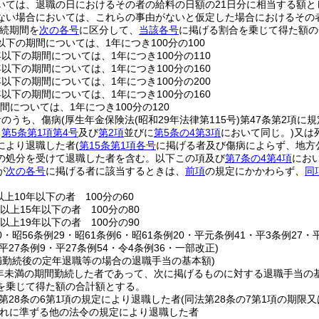
いては、退職の日におけるその者の給料の日額の21日分に相当する額
ない場合においては、これらの事由がないと仮定した場合におけるその
続期間を
次の各号
に区分して、
当該各号
に掲げる割合を乗じて得た額の
以下の期間については、1年につき100分の100
年以下の期間については、1年につき100分の110
年以下の期間については、1年につき100分の160
年以下の期間については、1年につき100分の200
年以下の期間については、1年につき100分の160
間については、1年につき100分の120
者のうち、傷病
(厚生年金保険法
(昭和29年法律第115号)
第47条第2項に
、
第5条第1項第4号
及び
第2項
並びに
第5条の4第3項
において同じ。)
又は
により退職した者
(
第15条第1項各号
に掲げる者及び傷病によらず、地方
の処分を受けて退職した者を含む。以下この項及び
第7条の4第4項
にお
が
次の各号
に掲げる者に該当するときは、
前項
の規定にかかわらず、
同
上10年以下の者 100分の60
以上15年以下の者 100分の80
以上19年以下の者 100分の90
20・昭56条例29・昭61条例6・昭61条例20・平元条例41・平3条例27・
・平27条例9・平27条例54・令4条例36・一部改正)
未満勤続後の定年退職等の場合の退職手当の基本額)
5年未満の期間勤続した者であって、次に掲げるものに対する退職手当
を乗じて得た額の合計額とする。
第28条の6第1項の規定により退職した者
(同法第28条の7第1項の期
れに準ずる他の法令の規定により退職した者