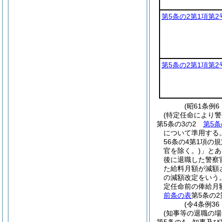
第5条の2第1項第2
第5条の2第1項第2
(昭61条例
(特定任命により
第5条の3の2
第5条
について準用する
56条の4第1項の
官を除く。)
」とあ
後に退職した警察
た給料月額が減額
の減額改定をいう
定任命前の俸給月
前条の表
第5条の2
(令4条例36
(知事等の退職の場