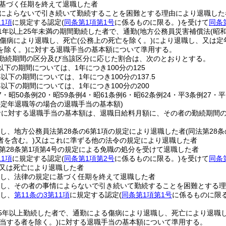
基づく任期を終えて退職した者
によらないで引き続いて勤続することを困難とする理由により退職した
11項
に規定する認定
(
同条第1項第1号
に係るものに限る。)
を受けて
同条
1年以上25年未満の期間勤続した者で、通勤
(地方公務員災害補償法
(昭
傷病により退職し、死亡
(公務上の死亡を除く。)
により退職し、又は定
を除く。)
に対する退職手当の基本額について準用する。
勤続期間の区分及び当該区分に応じた割合は、次のとおりとする。
以下の期間については、1年につき100分の125
年以下の期間については、1年につき100分の137.5
年以下の期間については、1年につき100分の200
27・昭50条例20・昭59条例4・昭61条例6・昭62条例24・平3条例27・平
の定年退職等の場合の退職手当の基本額)
者に対する退職手当の基本額は、退職日給料月額に、その者の勤続期間
続し、地方公務員法第28条の6第1項の規定により退職した者
(同法第28
者を含む。)
又はこれに準ずる他の法令の規定により退職した者
第28条第1項第4号の規定による免職の処分を受けて退職した者
11項
に規定する認定
(
同条第1項第2号
に係るものに限る。)
を受けて
同条
又は死亡により退職した者
続し、法律の規定に基づく任期を終えて退職した者
続し、その者の事情によらないで引き続いて勤続することを困難とする
続し、
第11条の3第11項
に規定する認定
(
同条第1項第1号
に係るものに限る
25年以上勤続した者で、通勤による傷病により退職し、死亡により退職
当する者を除く。)
に対する退職手当の基本額について準用する。