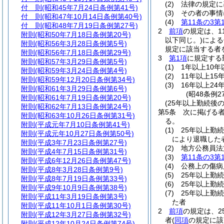
(2)
法律の規定に
付 則
(昭和45年7月24日条例第41号)
(3)
その者の事情
付 則
(昭和47年10月14日条例第40号)
(4)
第11条の3第
付 則
(昭和48年7月19日条例第27号)
2
前項
の規定は、1
附則
(昭和50年7月18日条例第20号)
以下同じ。)
による
附則
(昭和56年3月28日条例第5号)
規定に該当する者
附則
(昭和56年7月18日条例第29号)
3
第1項
に規定する
附則
(昭和57年3月29日条例第5号)
(1)
1年以上10年
附則
(昭和59年3月24日条例第4号)
(2)
11年以上15
附則
(昭和59年12月20日条例第34号)
(3)
16年以上24
附則
(昭和61年3月29日条例第6号)
(昭48条例
附則
(昭和61年7月19日条例第20号)
(25年以上勤続後
附則
(昭和62年7月13日条例第24号)
第5条
次に掲げる
附則
(昭和63年10月26日条例第31号)
る。
附則
(平成元年7月10日条例第41号)
(1)
25年以上勤
附則
(平成元年10月27日条例第50号)
により退職した
附則
(平成3年7月23日条例第27号)
(2)
地方公務員法
附則
(平成4年7月15日条例第31号)
(3)
第11条の3第
附則
(平成6年12月26日条例第47号)
(4)
公務上の傷病
附則
(平成8年3月28日条例第9号)
(5)
25年以上勤
附則
(平成8年7月19日条例第33号)
(6)
25年以上勤
附則
(平成9年10月9日条例第38号)
(7)
25年以上勤
附則
(平成11年3月19日条例第3号)
た者
附則
(平成11年10月1日条例第30号)
2
前項
の規定は、
附則
(平成12年3月27日条例第32号)
者
(
同項
の規定に該
附則
(平成12年10月24日条例第74号)