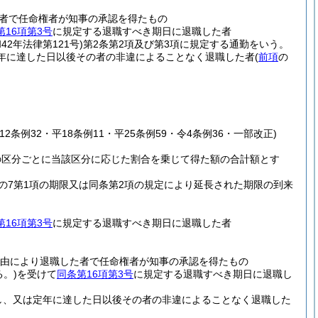
者で任命権者が知事の承認を得たもの
第16項第3号
に規定する退職すべき期日に退職した者
和42年法律第121号)
第2条第2項及び第3項に規定する通勤をいう。
年に達した日以後その者の非違によることなく退職した者
(
前項
の
12条例32・平18条例11・平25条例59・令4条例36・一部改正)
の区分ごとに当該区分に応じた割合を乗じて得た額の合計額とす
条の7第1項の期限又は同条第2項の規定により延長された期限の到来
第16項第3号
に規定する退職すべき期日に退職した者
理由により退職した者で任命権者が知事の承認を得たもの
。)
を受けて
同条第16項第3号
に規定する退職すべき期日に退職し
し、又は定年に達した日以後その者の非違によることなく退職した