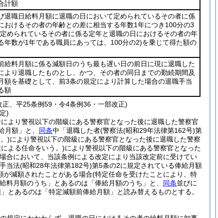
合計額
び退職日給料月額に退職の日において定められているその者に係
におけるその者の年齢との差に相当する年数1年につき100分の3
て定められているその者に係る定年と退職の日におけるその者の年
年数が1年である職員にあっては、100分の2)
を乗じて得た額の
前給料月額に係る減額日のうち最も遅い日の前日に現に退職した
により退職したものとし、かつ、その者の同日までの勤続期間及
月額を基礎として、前3条の規定により計算した場合の退職手当
る額
改正、平25条例59・令4条例36・一部改正)
定)
命により警視以下の階級にある警察官となった後に退職した警察官
給月額」と、
同条
中「退職した者
(警察法
(昭和29年法律第162号)
第
。)
により警視以下の階級にある警察官となった後に退職した警察
定による任命をいう。)
により警視以下の階級にある警察官となった
た場合において、当該条例による改定により当該改定前に受けてい
手当法
(昭和28年法律第182号)
第5条の2に規定されている俸給月額
額が減額されたことがある場合
(特定任命を受けたことにより、特
給料月額のうち」とあるのは「俸給月額のうち」と、
同条
並びに
額」とあるのは「特定減額前俸給月額」と読み替えるものとする。