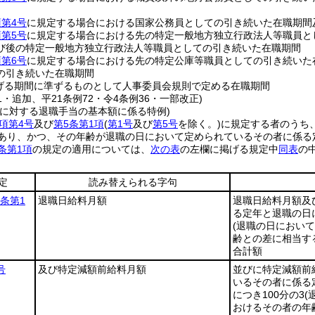
項第4号
に規定する場合における国家公務員としての引き続いた在職期間
項第5号
に規定する場合における先の特定一般地方独立行政法人等職員と
び後の特定一般地方独立行政法人等職員としての引き続いた在職期間
項第6号
に規定する場合における先の特定公庫等職員としての引き続いた
の引き続いた在職期間
げる期間に準ずるものとして人事委員会規則で定める在職期間
11・追加、平21条例72・令4条例36・一部改正)
者に対する退職手当の基本額に係る特例)
項第4号
及び
第5条第1項
(
第1号
及び
第5号
を除く。)
に規定する者のうち
であり、かつ、その年齢が退職の日において定められているその者に係る
条第1項
の規定の適用については、
次の表
の左欄に掲げる規定中
同表
の
定
読み替えられる字句
5条第1
退職日給料月額
退職日給料月額及
る定年と退職の日
(退職の日におい
齢との差に相当する
合計額
号
及び特定減額前給料月額
並びに特定減額前
いるその者に係る
につき100分の3
(
おけるその者の年