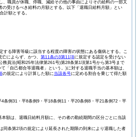
とし、職員が休職、停職、減給その他の事由によりその給料の一部又
者の受けるべき給料の月額とする。以下「退職日給料月額」とい
合計額とする。
規定する障害等級に該当する程度の障害の状態にある傷病とする。こ
死亡によらず、かつ、
第11条の3第11項
に規定する認定を受けない
公務員法
(昭和25年法律第261号)
第28条第1項第1号から第3号まで
いて「自己都合等退職者」という。)
に対する退職手当の基本額は、
項
の規定により計算した額に
当該各号
に定める割合を乗じて得た額
平4条例31・平8条例9・平18条例11・平20条例8・平21条例72・平
の基本額は、退職日給料月額に、その者の勤続期間の区分ごとに当該
限又は同条第2項の規定により延長された期限の到来により退職した者