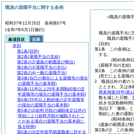
職員の退職手当に関する条例
○職員の退職
昭和37年12月25日 条例第57号
(令和7年6月1日施行)
職員の退職手当に
職員の退職手
条項目次
沿革
(目的)
本則
第1条
この条例は
第1条
(目的)
する。
第2条
(退職手当の支給)
(昭40条例
第2条の2
(遺族の範囲及び順位)
(退職手当の支給)
第2条の3
(退職手当の支払)
第2条
この条例の
第2条の4
(一般の退職手当)
(死亡による退職の
第3条
(自己の都合による退職等の場合
2
職員以外の者の
の退職手当の基本額)
ととされ、又は休
第4条
(11年以上25年未満勤続後の定
県条例第39号)
第1
年退職等の場合の退職手当の基本額)
数を減じた日数。
第5条
(25年以上勤続後の定年退職等
続き当該勤務時間
の場合の退職手当の基本額)
気
(以下「傷病」と
第5条の2
(給料月額の減額改定以外の
勤続した者の通勤
理由により給料月額が減額されたこ
(昭48条例
とがある場合の退職手当の基本額に
(遺族の範囲及び順
係る特例)
第2条の2
この条例
第5条の3
(定年前早期退職者に対する