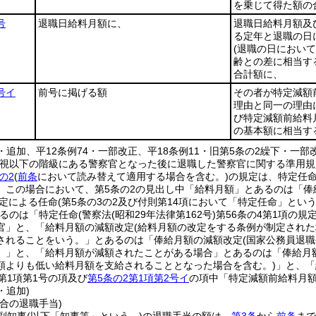
を乗じて得た額の
号
退職日給料月額に、
退職日給料月額及
る定年と退職の日
(退職の日におい
齢との差に相当する
合計額に、
号イ
前号に掲げる額
その者が特定減額
理由と同一の理由
び特定減額前給料
の基本額に相当す
6・追加、平12条例74・一部改正、平18条例11・旧第5条の2繰下・一部
警視以下の階級にある警察官となった後に退職した警察官に関する準用規
の2
(
前条
において読み替えて適用する場合を含む。)
の規定は、特定任
。
この場合において、第5条の2の見出し中「給料月額」とあるのは「俸
規定による任命
(第5条の3の2及び付則第14項において「特定任命」という
るのは「特定任命
(警察法
(昭和29年法律第162号)
第56条の4第1項の規
官」と、「給料月額の減額改定(給料月額の改定をする条例が制定され
されることをいう。」とあるのは「俸給月額の減額改定(国家公務員退職
。」と、「給料月額が減額されたことがある場合」とあるのは「俸給月
額よりも低い給料月額を支給されることとなった場合を含む。)
」と、「
第1項第1号の項及び
第5条の2第1項第2号イ
の項中「特定減額前給料月
・追加)
合の退職手当)