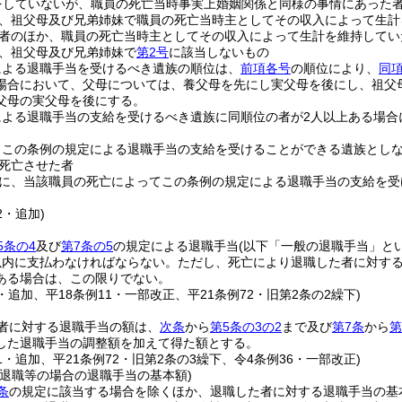
をしていないが、職員の死亡当時事実上婚姻関係と同様の事情にあった者
、祖父母及び兄弟姉妹で職員の死亡当時主としてその収入によって生計
者のほか、職員の死亡当時主としてその収入によって生計を維持してい
、祖父母及び兄弟姉妹で
第2号
に該当しないもの
による退職手当を受けるべき遺族の順位は、
前項各号
の順位により、
同項
場合において、父母については、養父母を先にし実父母を後にし、祖父
父母の実父母を後にする。
による退職手当の支給を受けるべき遺族に同順位の者が2人以上ある場合
、この条例の規定による退職手当の支給を受けることができる遺族とし
死亡させた者
に、当該職員の死亡によってこの条例の規定による退職手当の支給を受
2・追加)
5条の4
及び
第7条の5
の規定による退職手当
(以下「一般の退職手当」とい
以内に支払わなければならない。
ただし、死亡により退職した者に対す
ある場合は、この限りでない。
8・追加、平18条例11・一部改正、平21条例72・旧第2条の2繰下)
者に対する退職手当の額は、
次条
から
第5条の3の2
まで及び
第7条
から
第
した退職手当の調整額を加えて得た額とする。
11・追加、平21条例72・旧第2条の3繰下、令4条例36・一部改正)
る退職等の場合の退職手当の基本額)
条
の規定に該当する場合を除くほか、退職した者に対する退職手当の基