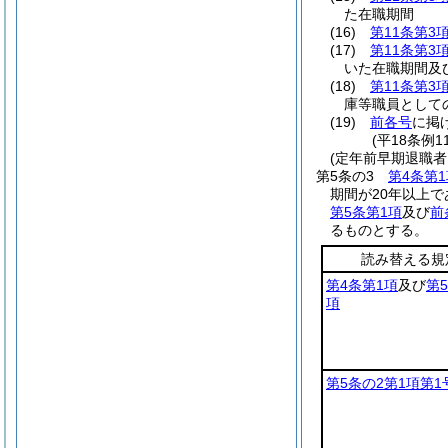
た在職期間
(16)
第11条第3
(17)
第11条第3
いた在職期間及
(18)
第11条第3
庫等職員として
(19)
前各号
に掲
(平18条例
(定年前早期退職
第5条の3
第4条第1
期間が20年以上
第5条第1項
及び
前
るものとする。
読み替える規
第4条第1項
及び
第
項
第5条の2第1項第1