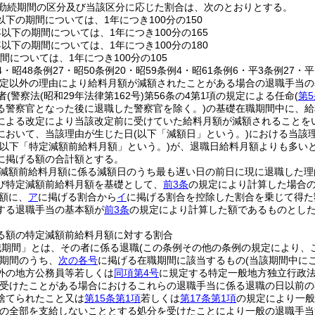
勤続期間の区分及び当該区分に応じた割合は、次のとおりとする。
以下の期間については、1年につき100分の150
年以下の期間については、1年につき100分の165
年以下の期間については、1年につき100分の180
間については、1年につき100分の105
54・昭48条例27・昭50条例20・昭59条例4・昭61条例6・平3条例27・平
改定以外の理由により給料月額が減額されたことがある場合の退職手当の
者
(警察法
(昭和29年法律第162号)
第56条の4第1項の規定による任命
(
第5
る警察官となった後に退職した警察官を除く。)
の基礎在職期間中に、給
による改定により当該改定前に受けていた給料月額が減額されることを
において、当該理由が生じた日
(以下「減額日」という。)
における当該
(以下「特定減額前給料月額」という。)
が、退職日給料月額よりも多い
に掲げる額の合計額とする。
減額前給料月額に係る減額日のうち最も遅い日の前日に現に退職した理
び特定減額前給料月額を基礎として、
前3条
の規定により計算した場合
額に、
ア
に掲げる割合から
イ
に掲げる割合を控除した割合を乗じて得た
する退職手当の基本額が
前3条
の規定により計算した額であるものとし
る額の特定減額前給料月額に対する割合
職期間」とは、その者に係る退職
(この条例その他の条例の規定により、
期間のうち、
次の各号
に掲げる在職期間に該当するもの
(当該期間中に
外の地方公務員等若しくは
同項第4号
に規定する特定一般地方独立行政
受けたことがある場合におけるこれらの退職手当に係る退職の日以前の
捨てられたこと又は
第15条第1項
若しくは
第17条第1項
の規定により一般
の全部を支給しないこととする処分を受けたことにより一般の退職手当