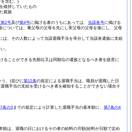
を含む。)
を維持していたもの
た親族
第2号
及び
第4号
に掲げる者のうちにあっては、
当該各号
に掲げる
母については、養父母の父母を先にし実父母の父母を後にし、父母
には、その人数によって当該退職手当を等分して当該各遺族に支給
ない。
けることができる先順位又は同順位の遺族となるべき者を故意に
う。)
並びに
第12条
の規定による退職手当は、職員が退職した日
る退職手当の支給を受けるべき者を確知することができない場合そ
7条の3
までの規定により計算した退職手当の基本額に、
第7条の4
本額は、退職の日におけるその者の給料の月額
(給料が日額で定め