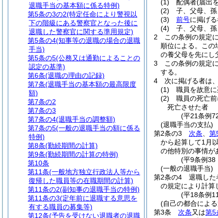
(1)
配偶者
(届出
退職手当の基本額に係る特例)
(2)
子、父母、孫
第5条の3の2
(特定任命により警視以
(3)
前号
に掲げる
下の階級にある警察官となった後に
(4)
子、父母、孫
退職した警察官に関する準用規定)
2
この条例の規定
第5条の4
(知事等の退職の場合の退職
順位による。
この
手当)
の養父母を先にし
第5条の5
(公務又は通勤によることの
3
この条例の規定
認定の基準)
する。
第6条
(退職の理由の記録)
4
次に掲げる者は
第7条
(退職手当の基本額の最高限度
(1)
職員を故意に
額)
(2)
職員の死亡前
第7条の2
死亡させた者
第7条の3
(平21条例7
第7条の4
(退職手当の調整額)
(退職手当の支払)
第7条の5
(一般の退職手当の額に係る
第2条の3
次条
、
第
特例)
から起算して1月
第8条
(勤続期間の計算)
の他特別の事情が
第9条
(勤続期間の計算の特例)
(平9条例3
第10条
(一般の退職手当)
第11条
(一般地方独立行政法人等から
第2条の4
退職した
復帰した職員等の在職期間の計算)
の規定により計算
第11条の2
(副知事の退職手当の特例)
(平18条例
第11条の3
(定年前に退職する意思を
(自己の都合によ
有する職員の募集等)
第3条
次条
又は
第5
第12条
(予告を受けない退職者の退職