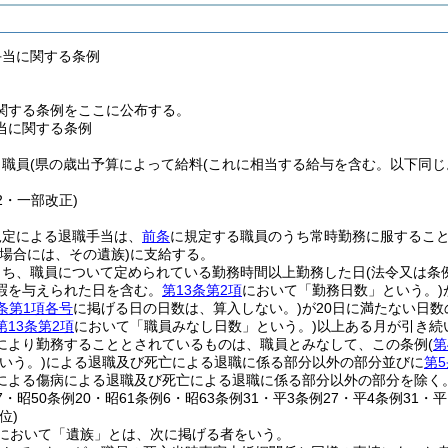
手当に関する条例
関する条例をここに公布する。
当に関する条例
、職員
(県の歳出予算によって給料
(これに相当する給与を含む。以下同じ
32・一部改正)
規定による退職手当は、
前条
に規定する職員のうち常時勤務に服するこ
場合には、その遺族)
に支給する。
うち、職員について定められている勤務時間以上勤務した日
(法令又は
暇を与えられた日を含む。
第13条第2項
において「勤務日数」という。)
条第1項各号
に掲げる日の日数は、算入しない。)
が20日に満たない日数
第13条第2項
において「職員みなし日数」という。)
以上ある月が引き続
により勤務することとされているものは、職員とみなして、この条例
(
第
いう。)
による退職及び死亡による退職に係る部分以外の部分並びに
第5
による傷病による退職及び死亡による退職に係る部分以外の部分を除く。
27・昭50条例20・昭61条例6・昭63条例31・平3条例27・平4条例31・
位)
において「遺族」とは、次に掲げる者をいう。