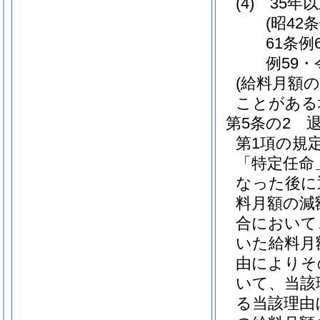
(4)
35年
(昭42
61条例
例59・
(給料月額
ことがある
第5条の2
第1項の規
「特定任命
なった後に
料月額の減
合において
いた給料月
由によりそ
いて、当該
る当該理由