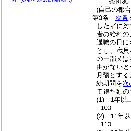
条例36
附則
(令和7年3月25日条例第9号)
(自己の都
第3条
次条
した者に対
者の給料の
退職の日に
とし、職員
の一部又は
由がないと
月額とする
続期間を
次
て得た額の
(1)
1年以
100
(2)
11年
110