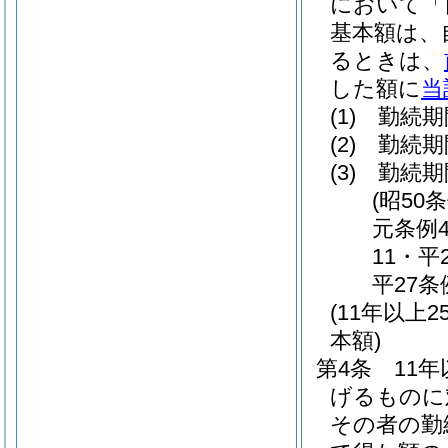
において「
基本額は、
るときは、
した額に
当
(1)
勤続期
(2)
勤続期
(3)
勤続期
(昭50
元条例4
11・平
平27条
(11年以
本額)
第4条
11
げるものに
その者の勤