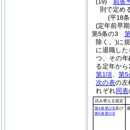
(19)
前各
則で定め
(平18
(定年前早
第5条の3
第
除く。)
に
に退職した
つ、その年
る定年から
第1項
、
第5
次の表
の左
れぞれ
同表
読み替える規定
第4条第1項
及び
第5条第1項