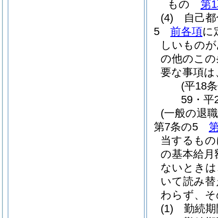
もの
第
(4)
自己都
5
前各項
に
しいものが
の他のこの
要な事項は
(平18
59・平
(一般の退
第7条の5
第
当するもの
の基本給月
ないときは
いて読み替
わらず、そ
(1)
勤続期