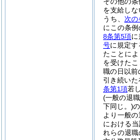
その他の条
を支給しな
うち、
次の
にこの条例
8条第5項
に
号
に規定す
たことによ
を受けたこ
職の日以前
引き続いた
条第1項
若
(一般の退
下同じ。)
より一般の
における当
れらの退職