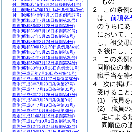
もの
付 則
(昭和45年7月24日条例第41号)
2
この条例
付 則
(昭和47年10月14日条例第40号)
付 則
(昭和48年7月19日条例第27号)
は、
前項各
附則
(昭和50年7月18日条例第20号)
のうちにあ
附則
(昭和56年3月28日条例第5号)
附則
(昭和56年7月18日条例第29号)
において、
附則
(昭和57年3月29日条例第5号)
し、祖父母
附則
(昭和59年3月24日条例第4号)
附則
(昭和59年12月20日条例第34号)
を後にし、
附則
(昭和61年3月29日条例第6号)
附則
(昭和61年7月19日条例第20号)
3
この条例
附則
(昭和62年7月13日条例第24号)
同順位の者
附則
(昭和63年10月26日条例第31号)
附則
(平成元年7月10日条例第41号)
職手当を等
附則
(平成元年10月27日条例第50号)
4
次に掲げ
附則
(平成3年7月23日条例第27号)
附則
(平成4年7月15日条例第31号)
受けること
附則
(平成6年12月26日条例第47号)
(1)
職員を
附則
(平成8年3月28日条例第9号)
附則
(平成8年7月19日条例第33号)
(2)
職員の
附則
(平成9年10月9日条例第38号)
定による
附則
(平成11年3月19日条例第3号)
附則
(平成11年10月1日条例第30号)
同順位の
附則
(平成12年3月27日条例第32号)
附則
(平成12年10月24日条例第74号)