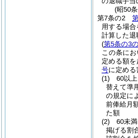
の退職手当
(昭50
第7条の2
第
用する場合
計算した退
(
第5条の3の
この条にお
定める額を
号
に定める
(1)
60以
替えて準
の規定に
前俸給月額
た額
(2)
60未
掲げる割