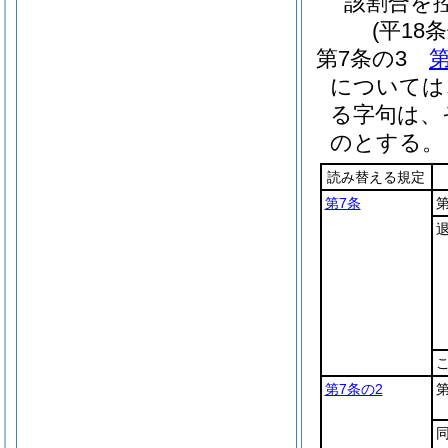
該割合を
(平18
第7条の3
第
については
る字句は、
のとする。
読み替える規定
第7条
第7条の2
第