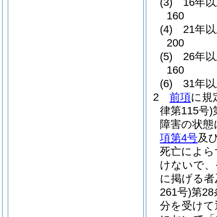
(3)
16年
160
(4)
21年
200
(5)
26年
160
(6)
31年
2
前項
に規
律第115号)
障害の状態
項第4号
及
死亡によら
けないで、
に掲げる者
261号)
第2
分を受けて