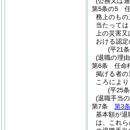
(公務又は
第5条の5
務上のもの
当たっては
上の災害又
おける認定
(平21
(退職の理由
第6条
任命
掲げる者の
ころにより
(平25
(退職手当
第7条
第3
基本額が退
は、これら