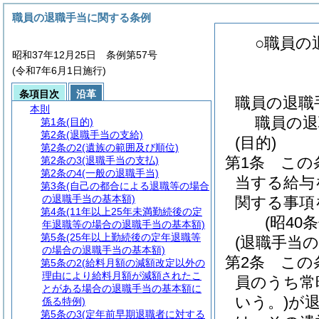
職員の退職手当に関する条例
○職員の
昭和37年12月25日 条例第57号
(令和7年6月1日施行)
条項目次
沿革
職員の退職
本則
職員の退
第1条
(目的)
第2条
(退職手当の支給)
(目的)
第2条の2
(遺族の範囲及び順位)
第1条
この
第2条の3
(退職手当の支払)
第2条の4
(一般の退職手当)
当する給与
第3条
(自己の都合による退職等の場合
の退職手当の基本額)
関する事項
第4条
(11年以上25年未満勤続後の定
(昭40
年退職等の場合の退職手当の基本額)
第5条
(25年以上勤続後の定年退職等
(退職手当の
の場合の退職手当の基本額)
第2条
この
第5条の2
(給料月額の減額改定以外の
理由により給料月額が減額されたこ
員のうち常
とがある場合の退職手当の基本額に
いう。)
が
係る特例)
第5条の3
(定年前早期退職者に対する