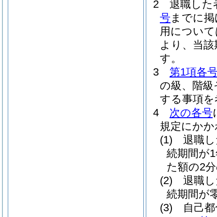
2
退職した
号
までに掲
用について
より、当該
す。
3
第1項各
の級、階級
する事項を
4
次の各号
規定にかか
(1)
退職し
続期間が
た額の2
(2)
退職し
続期間が
(3)
自己都