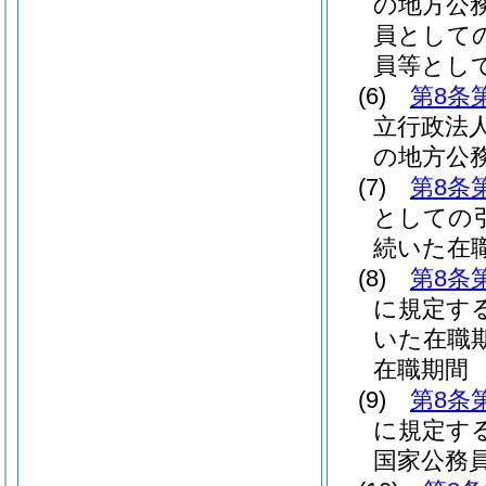
の地方公
員として
員等とし
(6)
第8条
立行政法
の地方公
(7)
第8条
としての
続いた在
(8)
第8条
に規定す
いた在職
在職期間
(9)
第8条
に規定す
国家公務