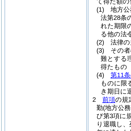
て得た額の
(1)
地方公
法第28条
れた期限
る他の法
(2)
法律の
(3)
その者
難とする
得たもの
(4)
第11条
ものに限る
き期日に
2
前項
の規
勤
(地方公
び第3項に
り退職し、