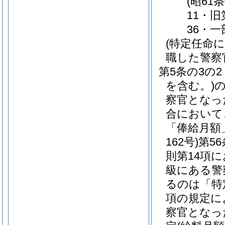
(昭61
11・旧
36・一
(特定任命
職した警察
第5条の3の2
を含む。)
察官となっ
合において
「俸給月額
162号)
第5
則第14項
級にある警
るのは「特
項の規定に
察官となっ