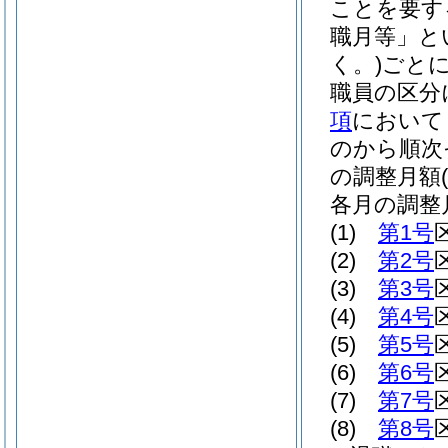
ことを要す
職月等」と
く。)
ごと
職員の区分
項
において
のから順次
の調整月額
各月の調整
(1)
第1号
(2)
第2号
(3)
第3号
(4)
第4号
(5)
第5号
(6)
第6号
(7)
第7号
(8)
第8号