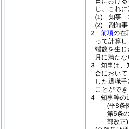
日における
じ、これに
(1)
知事 1
(2)
副知事 
2
前項
の在
って計算し
端数を生じ
月に満たな
3
知事は、
合において
した退職手
ことができ
4
知事等の
(平8条
第5条の
部改正)