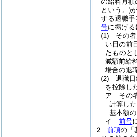
の給料月額
という。)
する退職手
号
に掲げる
(1)
その者
い日の前
たものと
減額前給
場合の退
(2)
退職日
を控除し
ア
その
計算し
基本額の
イ
前号
2
前項
の「