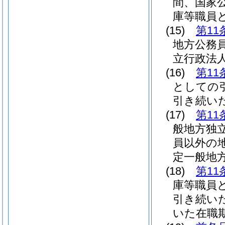
間、国家
庫等職員
(15)
第11
地方公務
立行政法
(16)
第11
としての
引き続い
(17)
第11
般地方独
員以外の
定一般地
(18)
第11
庫等職員
引き続い
いた在職