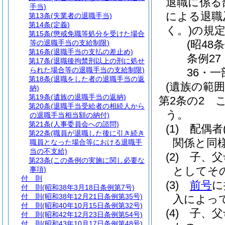
退職に係る
手当)
による退職
第13条
(失業者の退職手当)
第14条
(定義)
く。)
の規
第15条
(懲戒免職等処分を受けた場合
(昭48
等の退職手当の支給制限)
第16条
(退職手当の支払の差止め)
条例27
第17条
(退職後拘禁刑以上の刑に処せ
られた場合等の退職手当の支給制限)
36・一
第18条
(退職をした者の退職手当の返
(遺族の範囲
納)
第19条
(遺族の退職手当の返納)
第2条の2
第20条
(退職手当受給者の相続人から
う。
の退職手当相当額の納付)
第21条
(人事委員会への諮問)
(1)
配偶者
第22条
(職員が退職した後に引き続き
関係と同
職員となった場合等における退職手
当の不支給)
(2)
子、父
第23条
(この条例の実施に関し必要な
としてそ
事項)
付 則
(3)
前号
に
付 則
(昭和38年3月18日条例第7号)
付 則
(昭和38年12月21日条例第35号)
入によっ
付 則
(昭和40年10月15日条例第32号)
(4)
子、父
付 則
(昭和42年12月23日条例第54号)
付 則
(昭和43年10月17日条例第48号)