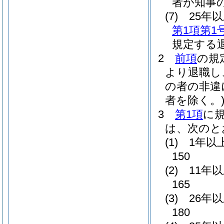
者が知事
(7)
25年
第1項第1
規定する
2
前項
の規
より退職し
の者の非違
者を除く。
3
第1項
に
は、次のと
(1)
1年以
150
(2)
11年
165
(3)
26年
180