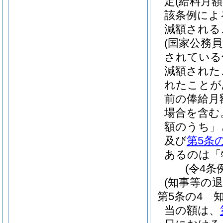
定(給料月
該条例によ
減額される
(国家公務
されている
減額された
れたことが
前の俸給月
場合を含む
額のうち」
及び
第5条
あるのは「
(令4条
(知事等の
第5条の4
当の額は、