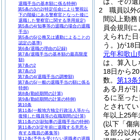
は、その遺
退職手当の基本額に係る特例)
2
職員以外
第5条の3の2
(特定任命により警視以
下の階級にある警察官となった後に
間以上勤務
退職した警察官に関する準用規定)
第5条の4
(知事等の退職の場合の退職
員会規則に
手当)
えられた日
第5条の5
(公務又は通勤によることの
認定の基準)
う。)
が18
第6条
(退職の理由の記録)
元年和歌山県
第7条
(退職手当の基本額の最高限度
額)
は、算入し
第7条の2
18日から
第7条の3
第7条の4
(退職手当の調整額)
数。
第13条
第7条の5
(一般の退職手当の額に係る
ある月が引
特例)
第8条
(勤続期間の計算)
るに至った
第9条
(勤続期間の計算の特例)
第10条
とされてい
第11条
(一般地方独立行政法人等から
年以上25
復帰した職員等の在職期間の計算)
第11条の2
(副知事の退職手当の特例)
(以下「傷
第11条の3
(定年前に退職する意思を
る部分以外
有する職員の募集等)
第12条
(予告を受けない退職者の退職