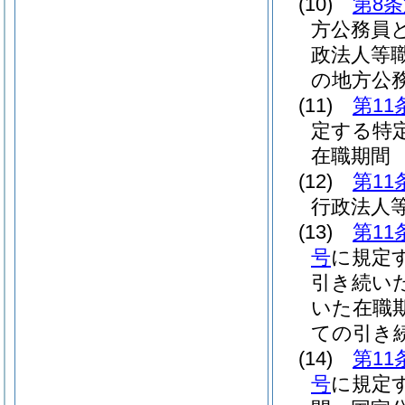
(10)
第8条
方公務員
政法人等
の地方公
(11)
第11
定する特
在職期間
(12)
第11
行政法人
(13)
第11
号
に規定
引き続い
いた在職
ての引き
(14)
第11
号
に規定