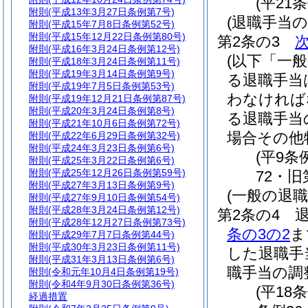
(平21
附則
(平成13年3月27日条例第7号)
(退職手当の
附則
(平成15年7月8日条例第52号)
附則
(平成15年12月22日条例第80号)
第2条の3
附則
(平成16年3月24日条例第12号)
(以下「一
附則
(平成18年3月24日条例第11号)
附則
(平成19年3月14日条例第9号)
る退職手当
附則
(平成19年7月5日条例第53号)
わなければ
附則
(平成19年12月21日条例第87号)
附則
(平成20年3月24日条例第8号)
る退職手当
附則
(平成21年10月6日条例第72号)
場合その他
附則
(平成22年6月29日条例第32号)
附則
(平成24年3月23日条例第6号)
(平9条
附則
(平成25年3月22日条例第6号)
附則
(平成25年12月26日条例第59号)
72・旧
附則
(平成27年3月13日条例第9号)
(一般の退職
附則
(平成27年9月10日条例第54号)
附則
(平成28年3月24日条例第12号)
第2条の4
附則
(平成28年12月27日条例第73号)
条の3の2
ま
附則
(平成29年7月7日条例第44号)
附則
(平成30年3月23日条例第11号)
した退職手
附則
(平成31年3月13日条例第6号)
職手当の調
附則
(令和元年10月4日条例第19号)
附則
(令和4年9月30日条例第36号)
(平18
経過措置