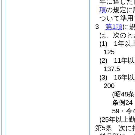
年に達した
項
の規定に
ついて準用
3
第1項
に
は、次のと
(1)
1年以
125
(2)
11年
137.5
(3)
16年
200
(昭48
条例24
59・令
(25年以
第5条
次に