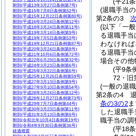
(平21
附則
(平成13年3月27日条例第7号)
(退職手当の
附則
(平成15年7月8日条例第52号)
附則
(平成15年12月22日条例第80号)
第2条の3
附則
(平成16年3月24日条例第12号)
(以下「一
附則
(平成18年3月24日条例第11号)
附則
(平成19年3月14日条例第9号)
る退職手当
附則
(平成19年7月5日条例第53号)
わなければ
附則
(平成19年12月21日条例第87号)
附則
(平成20年3月24日条例第8号)
る退職手当
附則
(平成21年10月6日条例第72号)
場合その他
附則
(平成22年6月29日条例第32号)
附則
(平成24年3月23日条例第6号)
(平9条
附則
(平成25年3月22日条例第6号)
附則
(平成25年12月26日条例第59号)
72・旧
附則
(平成27年3月13日条例第9号)
(一般の退職
附則
(平成27年9月10日条例第54号)
附則
(平成28年3月24日条例第12号)
第2条の4
附則
(平成28年12月27日条例第73号)
条の3の2
ま
附則
(平成29年7月7日条例第44号)
附則
(平成30年3月23日条例第11号)
した退職手
附則
(平成31年3月13日条例第6号)
職手当の調
附則
(令和元年10月4日条例第19号)
附則
(令和4年9月30日条例第36号)
(平18
経過措置