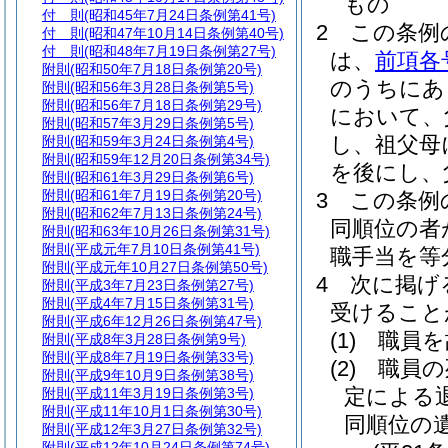
もの
付 則
(昭和45年7月24日条例第41号)
2
この条例
付 則
(昭和47年10月14日条例第40号)
付 則
(昭和48年7月19日条例第27号)
は、
前項各
附則
(昭和50年7月18日条例第20号)
のうちにあ
附則
(昭和56年3月28日条例第5号)
附則
(昭和56年7月18日条例第29号)
において、
附則
(昭和57年3月29日条例第5号)
し、祖父母
附則
(昭和59年3月24日条例第4号)
附則
(昭和59年12月20日条例第34号)
を後にし、
附則
(昭和61年3月29日条例第6号)
附則
(昭和61年7月19日条例第20号)
3
この条例
附則
(昭和62年7月13日条例第24号)
同順位の者
附則
(昭和63年10月26日条例第31号)
附則
(平成元年7月10日条例第41号)
職手当を等
附則
(平成元年10月27日条例第50号)
4
次に掲げ
附則
(平成3年7月23日条例第27号)
附則
(平成4年7月15日条例第31号)
受けること
附則
(平成6年12月26日条例第47号)
(1)
職員を
附則
(平成8年3月28日条例第9号)
附則
(平成8年7月19日条例第33号)
(2)
職員の
附則
(平成9年10月9日条例第38号)
定による
附則
(平成11年3月19日条例第3号)
附則
(平成11年10月1日条例第30号)
同順位の
附則
(平成12年3月27日条例第32号)
附則
(平成12年10月24日条例第74号)