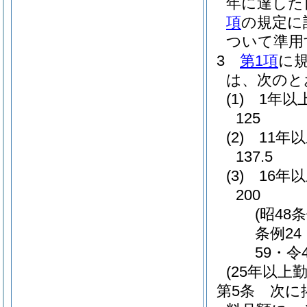
年に達した
項
の規定に
ついて準用
3
第1項
に
は、次のと
(1)
1年以
125
(2)
11年
137.5
(3)
16年
200
(昭48
条例24
59・令
(25年以
第5条
次に