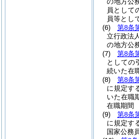
の地方公
員として
員等とし
(6)
第8条
立行政法
の地方公
(7)
第8条
としての
続いた在
(8)
第8条
に規定す
いた在職
在職期間
(9)
第8条
に規定す
国家公務