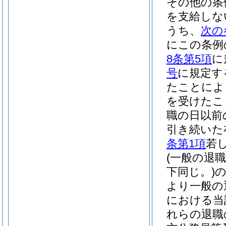
その他の条
を支給しな
うち、
次の
にこの条例
8条第5項
に
号
に規定す
たことによ
を受けたこ
職の日以前
引き続いた
条第1項
若
(一般の退
下同じ。)
より一般の
における当
れらの退職