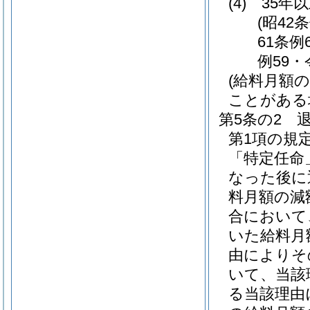
(4)
35年
(昭42
61条例
例59・
(給料月額
ことがある
第5条の2
第1項の規
「特定任命
なった後に
料月額の減
合において
いた給料月
由によりそ
いて、当該
る当該理由