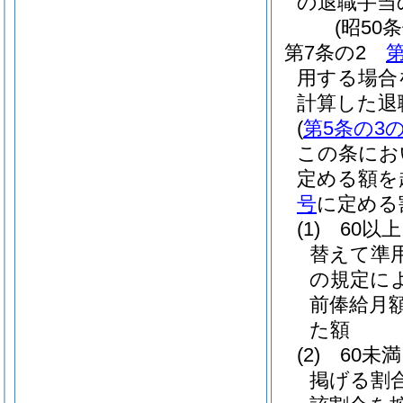
の退職手当
(昭50
第7条の2
第
用する場合
計算した退
(
第5条の3の
この条にお
定める額を
号
に定める
(1)
60以
替えて準
の規定に
前俸給月額
た額
(2)
60未
掲げる割