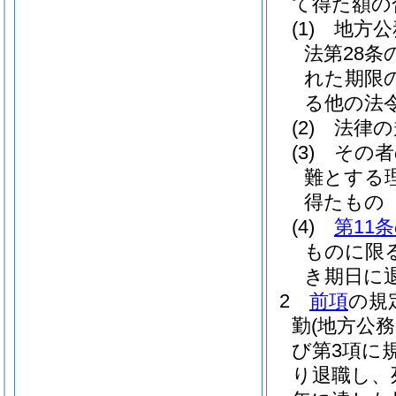
て得た額の
(1)
地方公
法第28条
れた期限
る他の法
(2)
法律の
(3)
その者
難とする
得たもの
(4)
第11条
ものに限る
き期日に
2
前項
の規
勤
(地方公
び第3項に
り退職し、