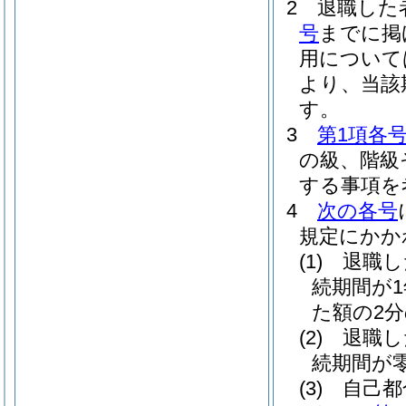
2
退職した
号
までに掲
用について
より、当該
す。
3
第1項各
の級、階級
する事項を
4
次の各号
規定にかか
(1)
退職し
続期間が
た額の2
(2)
退職し
続期間が
(3)
自己都