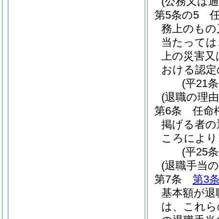
(公務又は
第5条の5
務上のもの
当たっては
上の災害又
おける認定
(平21
(退職の理由
第6条
任命
掲げる者の
ころにより
(平25
(退職手当
第7条
第3
基本額が退
は、これら