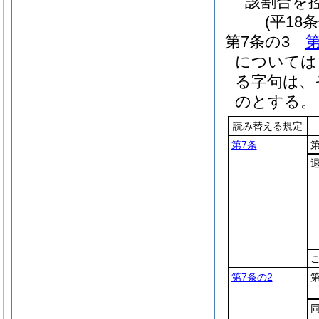
該割合を
(平18
第7条の3
第
については
る字句は、
のとする。
読み替える規定
第7条
第7条の2
第