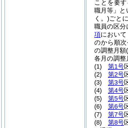
ことを要す
職月等」と
く。)
ごと
職員の区分
項
において
のから順次
の調整月額
各月の調整
(1)
第1号
(2)
第2号
(3)
第3号
(4)
第4号
(5)
第5号
(6)
第6号
(7)
第7号
(8)
第8号