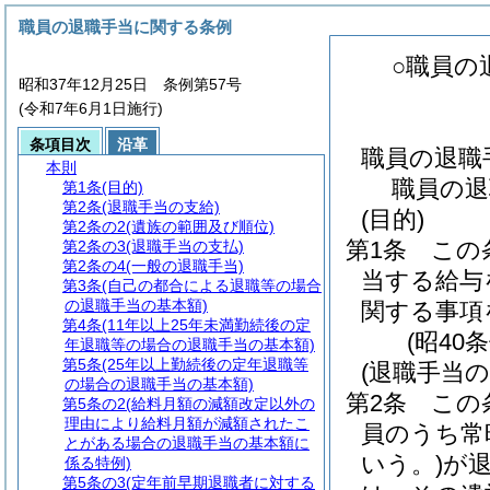
職員の退職手当に関する条例
○職員の
昭和37年12月25日 条例第57号
(令和7年6月1日施行)
条項目次
沿革
職員の退職
本則
職員の退
第1条
(目的)
第2条
(退職手当の支給)
(目的)
第2条の2
(遺族の範囲及び順位)
第1条
この
第2条の3
(退職手当の支払)
第2条の4
(一般の退職手当)
当する給与
第3条
(自己の都合による退職等の場合
の退職手当の基本額)
関する事項
第4条
(11年以上25年未満勤続後の定
(昭40
年退職等の場合の退職手当の基本額)
第5条
(25年以上勤続後の定年退職等
(退職手当の
の場合の退職手当の基本額)
第2条
この
第5条の2
(給料月額の減額改定以外の
理由により給料月額が減額されたこ
員のうち常
とがある場合の退職手当の基本額に
いう。)
が
係る特例)
第5条の3
(定年前早期退職者に対する