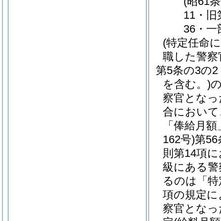
(昭61
11・旧
36・一
(特定任命
職した警察
第5条の3の2
を含む。)
察官となっ
合において
「俸給月額
162号)
第5
則第14項
級にある警
るのは「特
項の規定に
察官となっ