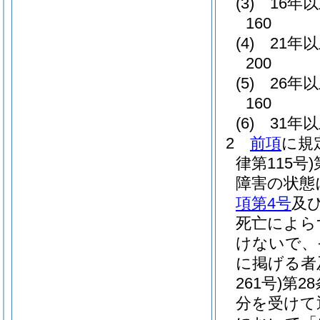
(3)
16年
160
(4)
21年
200
(5)
26年
160
(6)
31年
2
前項
に規
律第115号)
障害の状態
項第4号
及
死亡によら
けないで、
に掲げる者
261号)
第2
分を受けて