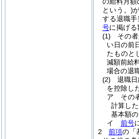
の給料月額
という。)
する退職手
号
に掲げる
(1)
その者
い日の前
たものと
減額前給
場合の退
(2)
退職日
を控除し
ア
その
計算し
基本額の
イ
前号
2
前項
の「