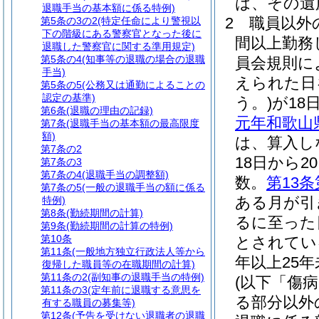
は、その遺
退職手当の基本額に係る特例)
2
職員以外
第5条の3の2
(特定任命により警視以
下の階級にある警察官となった後に
間以上勤務
退職した警察官に関する準用規定)
第5条の4
(知事等の退職の場合の退職
員会規則に
手当)
えられた日
第5条の5
(公務又は通勤によることの
認定の基準)
う。)
が18
第6条
(退職の理由の記録)
元年和歌山県
第7条
(退職手当の基本額の最高限度
額)
は、算入し
第7条の2
18日から
第7条の3
第7条の4
(退職手当の調整額)
数。
第13条
第7条の5
(一般の退職手当の額に係る
ある月が引
特例)
第8条
(勤続期間の計算)
るに至った
第9条
(勤続期間の計算の特例)
第10条
とされてい
第11条
(一般地方独立行政法人等から
年以上25
復帰した職員等の在職期間の計算)
第11条の2
(副知事の退職手当の特例)
(以下「傷
第11条の3
(定年前に退職する意思を
る部分以外
有する職員の募集等)
第12条
(予告を受けない退職者の退職