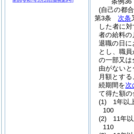
条例36
附則
(令和7年3月25日条例第9号)
(自己の都
第3条
次条
した者に対
者の給料の
退職の日に
とし、職員
の一部又は
由がないと
月額とする
続期間を
次
て得た額の
(1)
1年以
100
(2)
11年
110