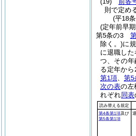
(19)
前各
則で定め
(平18
(定年前早
第5条の3
第
除く。)
に
に退職した
つ、その年
る定年から
第1項
、
第5
次の表
の左
れぞれ
同表
読み替える規定
第4条第1項
及び
第5条第1項