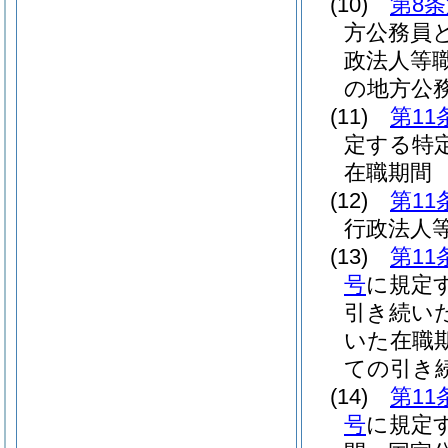
(10)
第8条
方公務員
政法人等
の地方公
(11)
第11
定する特
在職期間
(12)
第11
行政法人
(13)
第11
号
に規定
引き続い
いた在職
ての引き
(14)
第11
号
に規定