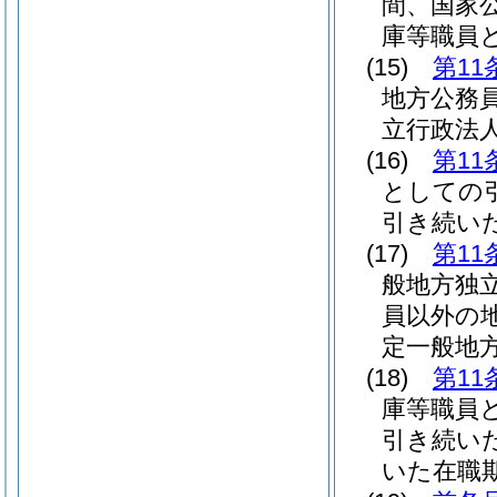
間、国家
庫等職員
(15)
第11
地方公務
立行政法
(16)
第11
としての
引き続い
(17)
第11
般地方独
員以外の
定一般地
(18)
第11
庫等職員
引き続い
いた在職