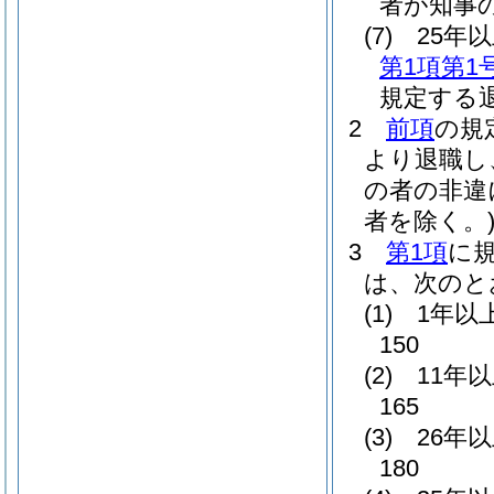
者が知事
(7)
25年
第1項第1
規定する
2
前項
の規
より退職し
の者の非違
者を除く。
3
第1項
に
は、次のと
(1)
1年以
150
(2)
11年
165
(3)
26年
180