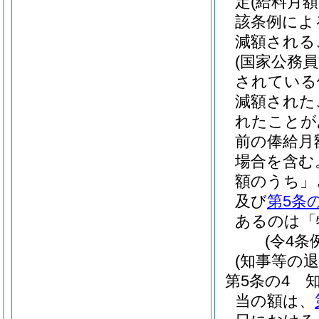
定(給料月
該条例によ
減額される
(国家公務
されている
減額された
れたことが
前の俸給月
場合を含む
額のうち」
及び
第5条
あるのは「
(令4条
(知事等の
第5条の4
当の額は、