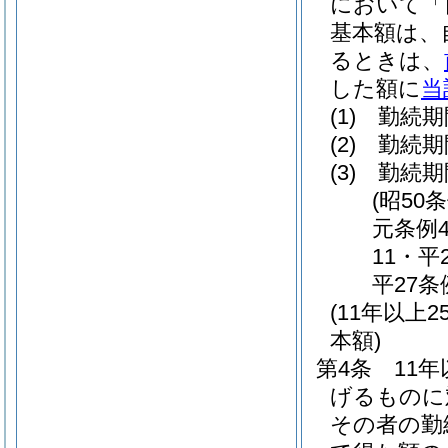
において「
基本額は、
るときは、
した額に
当
(1)
勤続期
(2)
勤続期
(3)
勤続期
(昭50
元条例4
11・平
平27条
(11年以
本額)
第4条
11
げるものに
その者の勤