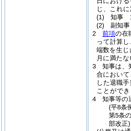
日における
じ、これに
(1)
知事 1
(2)
副知事 
2
前項
の在
って計算し
端数を生じ
月に満たな
3
知事は、
合において
した退職手
ことができ
4
知事等の
(平8条
第5条の
部改正)