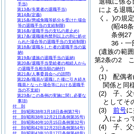
退職に係る
手当)
による退職
第13条
(失業者の退職手当)
第14条
(定義)
く。)
の規
第15条
(懲戒免職等処分を受けた場合
(昭48
等の退職手当の支給制限)
第16条
(退職手当の支払の差止め)
条例27
第17条
(退職後拘禁刑以上の刑に処せ
られた場合等の退職手当の支給制限)
36・一
第18条
(退職をした者の退職手当の返
(遺族の範囲
納)
第19条
(遺族の退職手当の返納)
第2条の2
第20条
(退職手当受給者の相続人から
う。
の退職手当相当額の納付)
第21条
(人事委員会への諮問)
(1)
配偶者
第22条
(職員が退職した後に引き続き
関係と同
職員となった場合等における退職手
当の不支給)
(2)
子、父
第23条
(この条例の実施に関し必要な
としてそ
事項)
付 則
(3)
前号
に
付 則
(昭和38年3月18日条例第7号)
付 則
(昭和38年12月21日条例第35号)
入によっ
付 則
(昭和40年10月15日条例第32号)
(4)
子、父
付 則
(昭和42年12月23日条例第54号)
付 則
(昭和43年10月17日条例第48号)