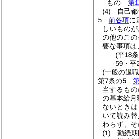
もの
第
(4)
自己都
5
前各項
に
しいものが
の他のこの
要な事項は
(平18
59・平
(一般の退
第7条の5
第
当するもの
の基本給月
ないときは
いて読み替
わらず、そ
(1)
勤続期