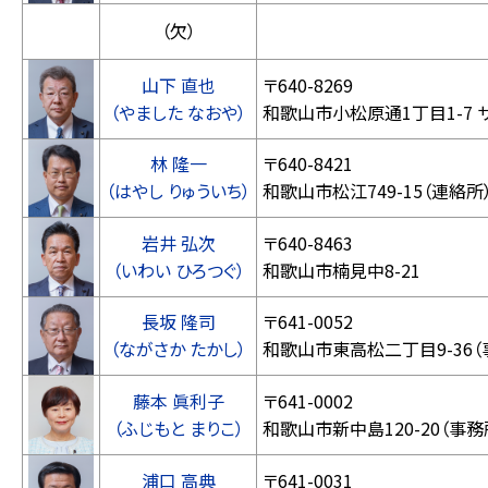
（欠）
山下 直也
〒640-8269
（やました なおや）
和歌山市小松原通1丁目1-7 サ
林 隆一
〒640-8421
（はやし りゅういち）
和歌山市松江749-15（連絡所
岩井 弘次
〒640-8463
（いわい ひろつぐ）
和歌山市楠見中8-21
長坂 隆司
〒641-0052
（ながさか たかし）
和歌山市東高松二丁目9-36（
藤本 眞利子
〒641-0002
（ふじもと まりこ）
和歌山市新中島120-20（事務
浦口 高典
〒641-0031