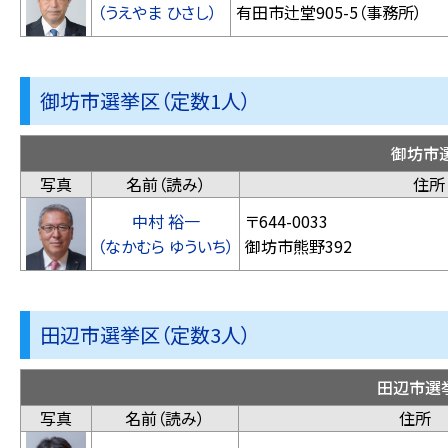
（うえやま ひさし）
有田市辻堂905
御坊市選挙区（定数1人）
御坊市
写真
名前（読み）
住所
中村 裕一
〒644-0033
（なかむら ゆういち）
御坊市熊
田辺市選挙区（定数3人）
田辺市選
写真
名前（読み）
住所