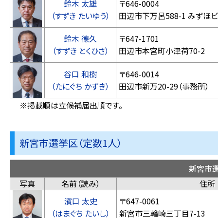
鈴木 太雄
〒646-0004
（すずき たいゆう）
田辺市下万呂588-1 みず
鈴木 德久
〒647-1701
（すずき とくひさ）
田辺市本宮町小津荷70-2
谷口 和樹
〒646-0014
（たにぐち かずき）
田辺市新万20-29（事務所）
※掲載順は立候補届出順です。
新宮市選挙区（定数1人）
新宮市
写真
名前（読み）
住所
濱口 太史
〒647-0061
（はまぐち たいし）
新宮市三輪崎三