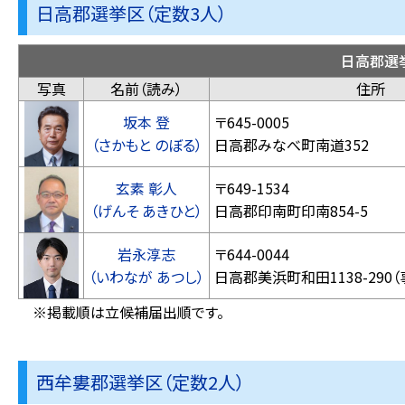
日高郡選挙区（定数3人）
日高郡選
写真
名前（読み）
住所
坂本 登
〒645-0005
（さかもと のぼる）
日高郡みなべ町南道352
玄素 彰人
〒649-1534
（げんそ あきひと）
日高郡印南町印
岩永淳志
〒644-0044
（いわなが あつし）
日高郡美浜町和田1138-290
※掲載順は立候補届出順です。
西牟婁郡選挙区（定数2人）