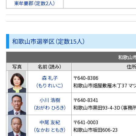
東牟婁郡（定数2人）
和歌山市選挙区（定数15人）
和歌山
写真
名前（読み）
住
森 礼子
〒640-8386
（もり れいこ）
和歌山市畑屋敷雁木丁37 マツ
小川 浩樹
〒640-8341
（おがわ ひろき）
和歌山市黒田93-4-3D（事務所
中尾 友紀
〒641-0003
（なかお ともき）
和歌山市坂田606-23