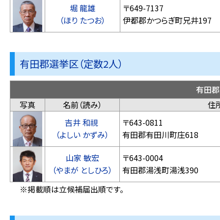
堀 龍雄
〒649-7137
（ほり たつお）
伊都郡かつら
有田郡選挙区（定数2人）
有田郡
写真
名前（読み）
住
吉井 和視
〒643-0811
（よしい かずみ）
有田郡有田
山家 敏宏
〒643-0004
（やまが としひろ）
有田郡湯浅町湯浅390
※掲載順は立候補届出順です。