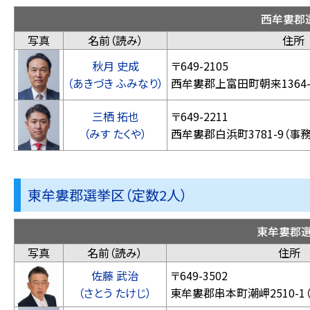
西牟婁郡
写真
名前（読み）
住所
秋月 史成
〒649-2105
（あきづき ふみなり）
西牟婁郡上富田町朝来136
三栖 拓也
〒649-2211
（みす たくや）
西牟婁郡白浜町3781-9（事
東牟婁郡選挙区（定数2人）
東牟婁郡
写真
名前（読み）
住所
佐藤 武治
〒649-3502
（さとう たけじ）
東牟婁郡串本町潮岬25