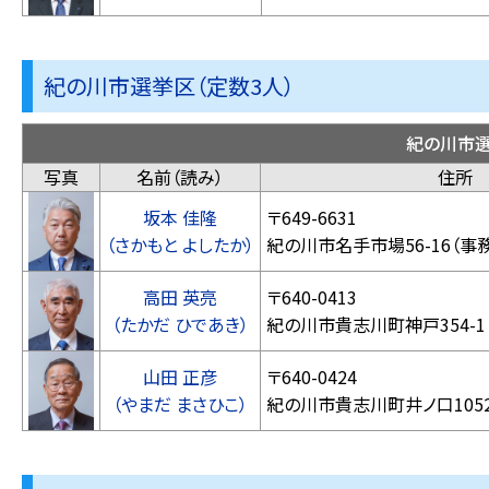
紀の川市選挙区（定数3人）
紀の川市
写真
名前（読み）
住所
坂本 佳隆
〒649-6631
（さかもと よしたか）
紀の川市名手市場56
高田 英亮
〒640-0413
（たかだ ひであき）
紀の川市貴志川町神戸354-1
山田 正彦
〒640-0424
（やまだ まさひこ）
紀の川市貴志川町井