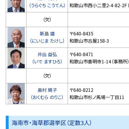
（うらぐち こうてん）
和歌山市西小二里2-4-82-2F
（欠）
新島 雄
〒640-8435
（にいじま たけし）
和歌山市古屋158-3
井出 益弘
〒640-8471
（いで ますひろ）
和歌山市善明寺1-14（事務所
（欠）
奥村 規子
〒640-8212
（おくむら のりこ）
和歌山市杉ノ馬場一丁目11
海南市・海草郡選挙区（定数3人）