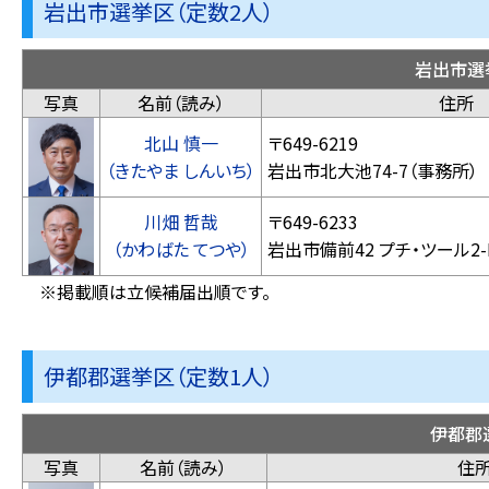
岩出市選挙区（定数2人）
岩出市選
写真
名前（読み）
住所
北山 慎一
〒649-6219
（きたやま しんいち）
岩出市北大池74-7（事務所）
川畑 哲哉
〒649-6233
（かわばた てつや）
岩出市備前42 プチ・ツ
※掲載順は立候補届出順です。
伊都郡選挙区（定数1人）
伊都郡
写真
名前（読み）
住