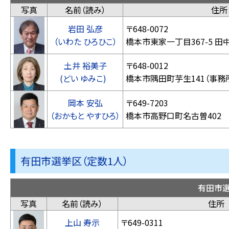
写真
名前（読み）
住所
岩田 弘彦
〒648-0072
（いわた ひろひこ）
橋本市東家一丁目367-5
土井 裕美子
〒648-0012
(どい ゆみこ)
橋本市隅田町芋生141（事
岡本 安弘
〒649-7203
（おかもと やすひろ）
橋本市高野口町名古曽402
有田市選挙区（定数1人）
有田市
写真
名前（読み）
住所
上山 寿示
〒649-0311