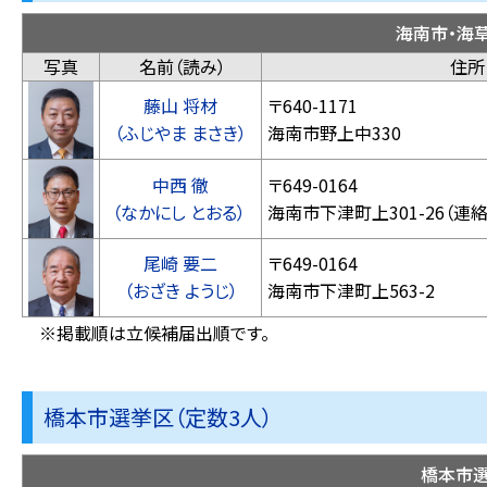
海南市・海
写真
名前（読み）
住所
藤山 将材
〒640-1171
（ふじやま まさき）
海南市野上中330
中西 徹
〒649-0164
（なかにし とおる）
海南市下津町上30
尾崎 要二
〒649-0164
（おざき ようじ）
海南市下津町上563-2
※掲載順は立候補届出順です。
橋本市選挙区（定数3人）
橋本市