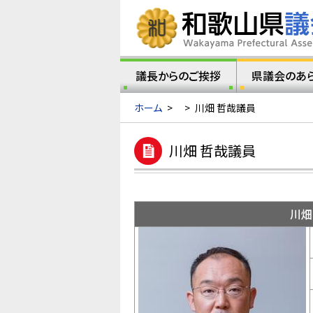
議長からのご挨拶
県議会のあ
ホーム
>
>
川畑 哲哉議員
川畑 哲哉議員
川畑