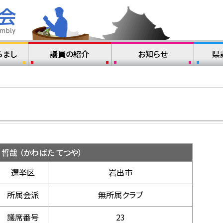
らまし
議員の紹介
お知らせ
県
 哲哉 （かわばた てつや）
選挙区
岩出市
所属会派
無所属クラブ
議席番号
23