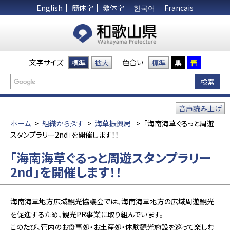
English
簡体字
繁体字
한국어
Francais
文字サイズ
色合い
標準
拡大
標準
黒
青
音声読み上げ
ホーム
>
組織から探す
>
海草振興局
>
「海南海草ぐるっと周遊
スタンプラリー2nd」を開催します！！
「海南海草ぐるっと周遊スタンプラリー
2nd」を開催します！！
海南海草地方広域観光協議会では、海南海草地方の広域周遊観光
を促進するため、観光PR事業に取り組んでいます。
このたび、管内のお食事処・お土産処・体験観光施設を巡って楽しむ