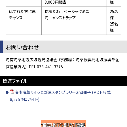
3,000円相当
様
はずれた方に再
棕櫚たわしベーシックミニ
25名
チャンス
海ニャンストラップ
様
25名
様
お問い合わせ
海南海草地方広域観光協議会 （事務局 ： 海草振興局地域振興部企
画産業課内） TEL 073-441-3375
関連ファイル
海南海草ぐるっと周遊スタンプラリー2nd冊子 (ＰＤＦ形式
8,275キロバイト)