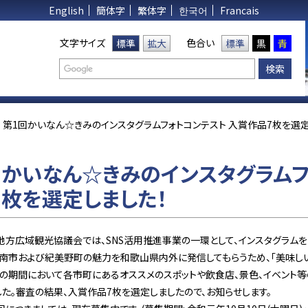
English
簡体字
繁体字
한국어
Francais
文字サイズ
色合い
標準
拡大
標準
黒
青
第1回かいなん☆きみのインスタグラムフォトコンテスト 入賞作品7枚を選定
回かいなん☆きみのインスタグラムフ
7枚を選定しました！
方広域観光協議会では、SNS活用推進事業の一環として、インスタグラムを
市および紀美野町の魅力を和歌山県内外に発信してもらうため、「美味しい！
の期間において各市町にあるオススメのスポットや飲食店、景色、イベント等
た。審査の結果、入賞作品7枚を選定しましたので、お知らせします。