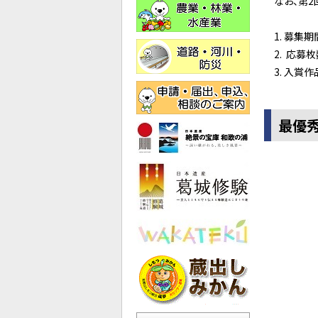
なお、第2回
募集期間
応募枚数
入賞作
最優