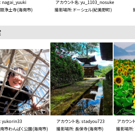
: nagai_yuuki アカウント名: yu_1103_nosuke アカウン
 日限浄土寺(海南市) 撮影場所: ドーシェル(紀美野町) 撮影場
賞
: yukorin33 アカウント名: stadyou723 アカウント名: k
海南市わんぱく公園(海南市) 撮影場所: 長保寺(海南市) 撮影場所: 