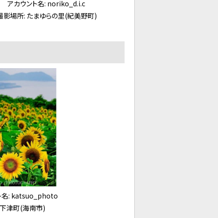
ト名: noriko_d.i.c
所: たまゆらの里(紀美野町)
atsuo_photo
下津町(海南市)