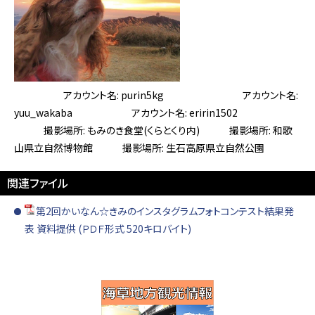
アカウント名: purin5kg アカウント名:
yuu_wakaba アカウント名: eririn1502
撮影場所: もみのき食堂(くらとくり内) 撮影場所: 和歌
山県立自然博物館 撮影場所: 生石高原県立自然公園
関連ファイル
第2回かいなん☆きみのインスタグラムフォトコンテスト結果発
表 資料提供 (ＰＤＦ形式 520キロバイト)