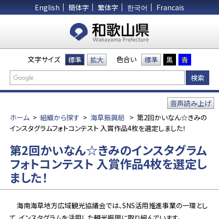
English
簡体字
繁体字
한국어
Francais
文字サイズ
色合い
標準
拡大
標準
黒
青
音声読み上げ
ホーム
>
組織から探す
>
海草振興局
>
第2回かいなん☆きみの
インスタグラムフォトコンテスト 入賞作品4枚を選定しました！
第2回かいなん☆きみのインスタグラム
フォトコンテスト 入賞作品4枚を選定し
ました！
海南海草地方広域観光協議会では、SNS活用推進事業の一環とし
て、インスタグラムを活用した観光振興に取り組んでいます。