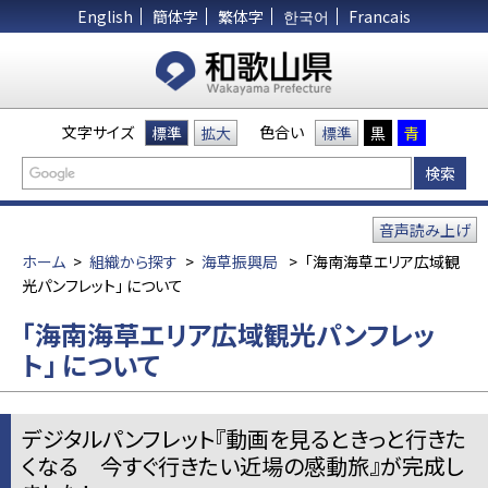
English
簡体字
繁体字
한국어
Francais
文字サイズ
色合い
標準
拡大
標準
黒
青
音声読み上げ
ホーム
>
組織から探す
>
海草振興局
>
「海南海草エリア広域観
光パンフレット」 について
「海南海草エリア広域観光パンフレッ
ト」 について
デジタルパンフレット『動画を見るときっと行きた
くなる 今すぐ行きたい近場の感動旅』が完成し