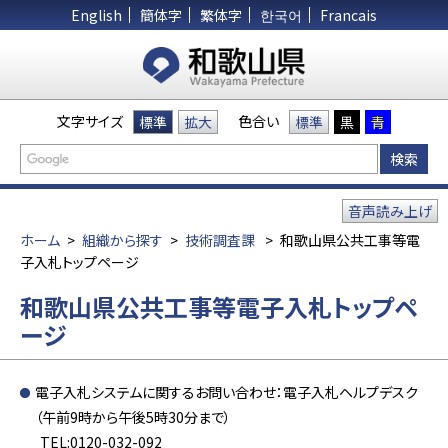
English
簡体字
繁体字
한국어
Francais
文字サイズ
色合い
標準
拡大
標準
黒
青
音声読み上げ
ホーム
>
組織から探す
>
技術調査課
>
和歌山県公共工事等電
子入札トップページ
和歌山県公共工事等電子入札トップペ
ージ
電子入札システムに関するお問い合わせ：電子入札ヘルプデスク
（午前9時から午後5時30分まで）
TEL:0120-032-092