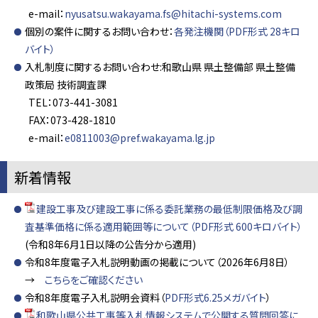
e-mail：
nyusatsu.wakayama.fs@hitachi-systems.com
個別の案件に関するお問い合わせ：
各発注機関（PDF形式 28キロ
バイト）
入札制度に関するお問い合わせ:和歌山県 県土整備部 県土整備
政策局 技術調査課
TEL：073-441-3081
FAX：073-428-1810
e-mail：
e0811003@pref.wakayama.lg.jp
新着情報
建設工事及び建設工事に係る委託業務の最低制限価格及び調
査基準価格に係る適用範囲等について（PDF形式 600キロバイト）
(令和8年6月1日以降の公告分から適用)
令和8年度電子入札説明動画の掲載について（2026年6月8日）
→
こちらをご確認ください
令和8年度電子入札説明会資料（
PDF形式6.25メガバイト
）
和歌山県公共工事等入札情報システムで公開する質問回答に