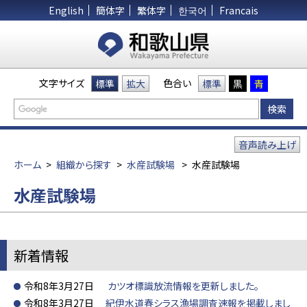
English
簡体字
繁体字
한국어
Francais
文字サイズ
色合い
標準
拡大
標準
黒
青
音声読み上げ
ホーム
>
組織から探す
>
水産試験場
>
水産試験場
水産試験場
新着情報
令和8年3月27日
カツオ標識放流情報を更新しました。
令和8年3月27日
紀伊水道春シラス漁場調査速報を掲載しまし