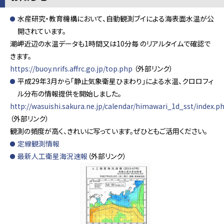
水産研究・教育機構において、自動観測ブイによる海表面水温が公
開されています。
潮岬近辺の水温データも1時間又は10分毎 のリアルタイムで確認で
きます。
https://buoy.nrifs.affrc.go.jp/top.php
（外部リンク）
平成29年3月から「静止気象衛星ひまわり」による水温、クロロフィ
ル分布の情報提供を開始しました。
http://wasuishi.sakura.ne.jp/calendar/himawari_1d_sst/index.p
（外部リンク）
観測の頻度が高く、きれいに写っています。ぜひともご活用ください。
定線観測情報
最新人工衛星海況速報
（外部リンク）