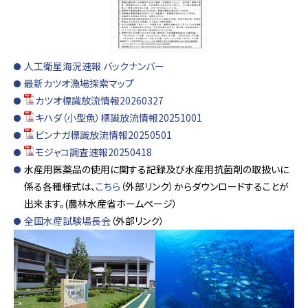
人工衛星海況速報 バックナンバー
最新カツオ漁場探索マップ
カツオ標識放流情報20260327
キハダ（小型魚）標識放流情報20251001
ビンナガ標識放流情報20250501
モジャコ調査速報20250418
水産用医薬品の使用に関する記録及び水産用抗菌剤の取扱いに
係る各種様式は、
こちら
（外部リンク）からダウンロードすることが
出来ます。(農林水産省ホームページ）
全国水産試験場長会
（外部リンク）