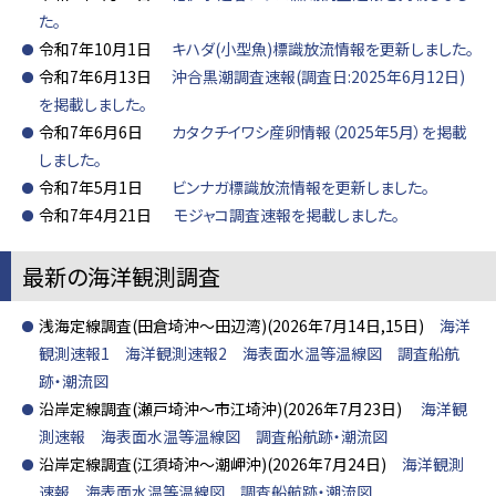
た。
令和7年10月1日
キハダ(小型魚)標識放流情報を更新しました。
令和7年6月13日
沖合黒潮調査速報(調査日:2025年6月12日)
を掲載しました。
令和7年6月6日
カタクチイワシ産卵情報（2025年5月）を掲載
しました。
令和7年5月1日
ビンナガ標識放流情報を更新しました。
令和7年4月21日
モジャコ調査速報を掲載しました。
最新の海洋観測調査
浅海定線調査(田倉埼沖～田辺湾)(2026年7月14日,15日)
海洋
観測速報1
海洋観測速報2
海表面水温等温線図
調査船航
跡・潮流図
沿岸定線調査(瀬戸埼沖～市江埼沖)(2026年7月23日)
海洋観
測速報
海表面水温等温線図
調査船航跡・潮流図
沿岸定線調査(江須埼沖～潮岬沖)(2026年7月24日)
海洋観測
速報
海表面水温等温線図
調査船航跡・潮流図