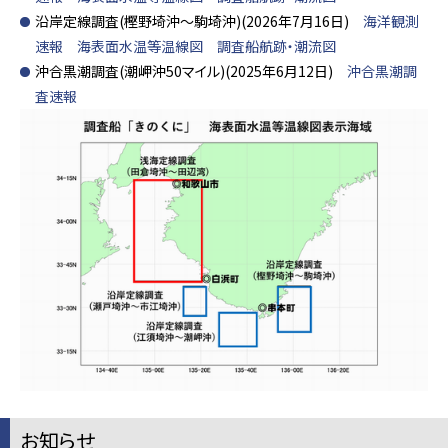
沿岸定線調査(樫野埼沖～駒埼沖)(2026年7月16日)
海洋観測
速報
海表面水温等温線図
調査船航跡・潮流図
沖合黒潮調査(潮岬沖50マイル)(2025年6月12日)
沖合黒潮調
査速報
お知らせ