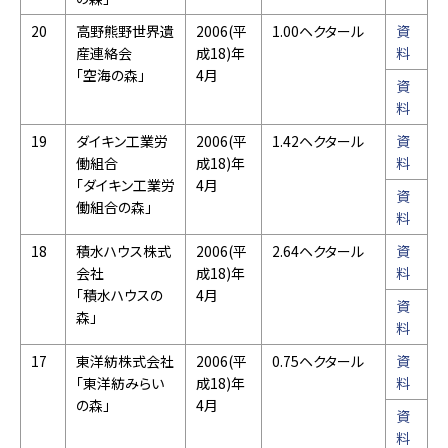
20
高野熊野世界遺
2006(平
1.00ヘクタール
資
産連絡会
成18)年
料
「空海の森」
4月
資
料
19
ダイキン工業労
2006(平
1.42ヘクタール
資
働組合
成18)年
料
「ダイキン工業労
4月
資
働組合の森」
料
18
積水ハウス株式
2006(平
2.64ヘクタール
資
会社
成18)年
料
「積水ハウスの
4月
資
森」
料
17
東洋紡株式会社
2006(平
0.75ヘクタール
資
「東洋紡みらい
成18)年
料
の森」
4月
資
料