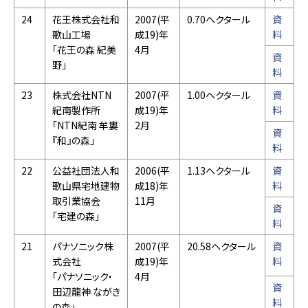
24
花王株式会社和
2007(平
0.70ヘクタール
資
歌山工場
成19)年
料
「花王の森 紀美
4月
資
野」
料
23
株式会社NTN
2007(平
1.00ヘクタール
資
紀南製作所
成19)年
料
「NTN紀南 牟婁
2月
資
『和』の森」
料
22
公益社団法人和
2006(平
1.13ヘクタール
資
歌山県宅地建物
成18)年
料
取引業協会
11月
資
「宅建の森」
料
21
パナソニック株
2007(平
20.58ヘクタール
資
式会社
成19)年
料
「パナソニック・
4月
資
田辺龍神 ながき
料
の森」