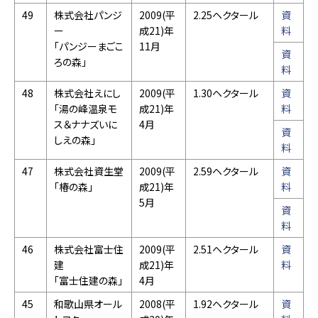
49
株式会社パンジ
2009(平
2.25ヘクタール
資
ー
成21)年
料
「パンジーまごこ
11月
資
ろの森」
料
48
株式会社えにし
2009(平
1.30ヘクタール
資
「湯の峰温泉モ
成21)年
料
ス＆ナナズいに
4月
資
しえの森」
料
47
株式会社資生堂
2009(平
2.59ヘクタール
資
「椿の森」
成21)年
料
5月
資
料
46
株式会社富士住
2009(平
2.51ヘクタール
資
建
成21)年
料
「富士住建の森」
4月
45
和歌山県オール
2008(平
1.92ヘクタール
資