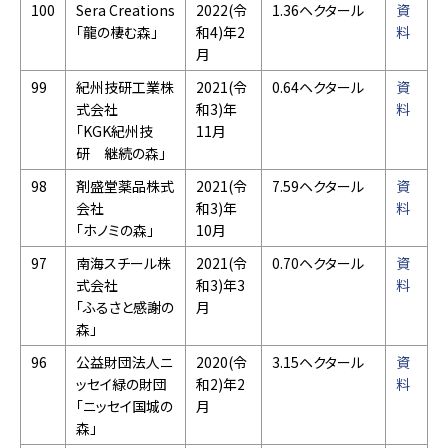
100
Sera Creations
2022(令
1.36ヘクタール
資
「龍の棲む森」
和4)年2
料
月
99
紀州技研工業株
2021(令
0.64ヘクタール
資
式会社
和3)年
料
「KGK紀州技
11月
研 継続の森」
98
剤盛堂薬品株式
2021(令
7.59ヘクタール
資
会社
和3)年
料
「ホノミの森」
10月
97
南海スチール株
2021(令
0.70ヘクタール
資
式会社
和3)年3
料
「ふるさと感謝の
月
森」
96
公益財団法人ニ
2020(令
3.15ヘクタール
資
ッセイ緑の財団
和2)年2
料
「ニッセイ国城の
月
森」