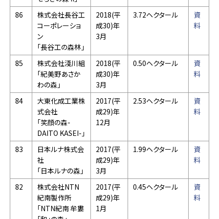
86
株式会社長谷工
2018(平
3.72ヘクタール
資
コーポレーショ
成30)年
料
ン
3月
「長谷工の森林」
85
株式会社淺川組
2018(平
0.50ヘクタール
資
「紀美野あさか
成30)年
料
わの森」
3月
84
大東化成工業株
2017(平
2.53ヘクタール
資
式会社
成29)年
料
「笑顔の森-
12月
DAITO KASEI-」
83
日本ルナ株式会
2017(平
1.99ヘクタール
資
社
成29)年
料
「日本ルナの森」
3月
82
株式会社NTN
2017(平
0.45ヘクタール
資
紀南製作所
成29)年
料
「NTN紀南 牟婁
1月