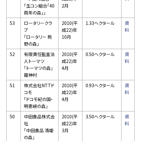
「生コン組合「40
2月
周年の森」」
53
ロータリークラ
2010(平
1.33ヘクタール
資
ブ
成22)年
料
「ロータリー 熊
10月
野の森」
52
有限責任監査法
2010(平
0.50ヘクタール
資
人トーマツ
成22)年
料
「トーマツの森」
4月
龍神村
51
株式会社NTTド
2010(平
0.93ヘクタール
資
コモ
成22)年
料
「ドコモ紀の国・
4月
明恵峡の森」
50
中田食品株式会
2010(平
3.50ヘクタール
資
社
成22)年
料
「中田食品 清姫
3月
の森」