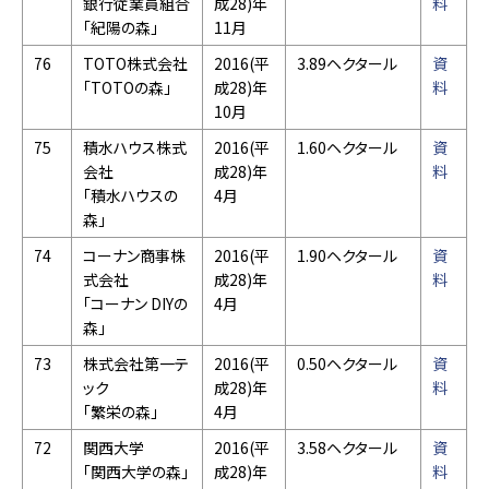
銀行従業員組合
成28)年
料
「紀陽の森」
11月
76
TOTO株式会社
2016(平
3.89ヘクタール
資
「TOTOの森」
成28)年
料
10月
75
積水ハウス株式
2016(平
1.60ヘクタール
資
会社
成28)年
料
「積水ハウスの
4月
森」
74
コーナン商事株
2016(平
1.90ヘクタール
資
式会社
成28)年
料
「コーナン DIYの
4月
森」
73
株式会社第一テ
2016(平
0.50ヘクタール
資
ック
成28)年
料
「繁栄の森」
4月
72
関西大学
2016(平
3.58ヘクタール
資
「関西大学の森」
成28)年
料