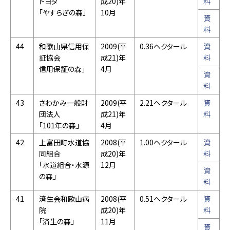
トヨタ
成20)年
料
「やすらぎの森」
10月
資
料
44
和歌山県信用保
2009(平
0.36ヘクタール
資
証協会
成21)年
料
信用保証の森」
4月
資
料
43
さわかみ一般財
2009(平
2.21ヘクタール
資
団法人
成21)年
料
「101年の森」
4月
42
上富田町水道協
2008(平
1.00ヘクタール
資
同組合
成20)年
料
「水道組合・水源
12月
資
の森」
料
41
済生会和歌山病
2008(平
0.51ヘクタール
資
院
成20)年
料
「済生の森」
11月
資