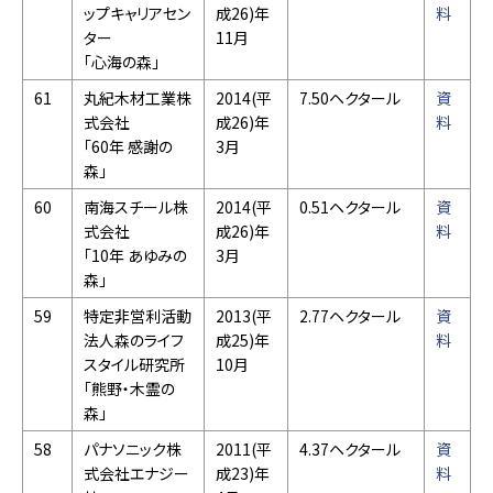
ップキャリアセン
成26)年
料
ター
11月
「心海の森」
61
丸紀木材工業株
2014(平
7.50ヘクタール
資
式会社
成26)年
料
「60年 感謝の
3月
森」
60
南海スチール株
2014(平
0.51ヘクタール
資
式会社
成26)年
料
「10年 あゆみの
3月
森」
59
特定非営利活動
2013(平
2.77ヘクタール
資
法人森のライフ
成25)年
料
スタイル研究所
10月
「熊野・木霊の
森」
58
パナソニック株
2011(平
4.37ヘクタール
資
式会社エナジー
成23)年
料