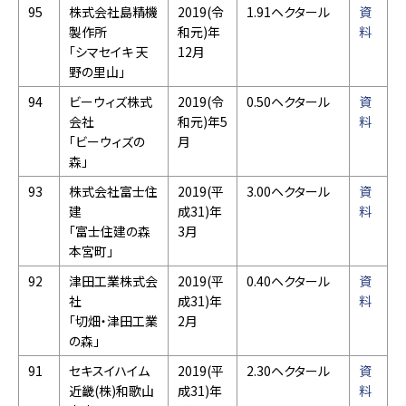
95
株式会社島精機
2019(令
1.91ヘクタール
資
製作所
和元)年
料
「シマセイキ 天
12月
野の里山」
94
ビーウィズ株式
2019(令
0.50ヘクタール
資
会社
和元)年5
料
「ビーウィズの
月
森」
93
株式会社富士住
2019(平
3.00ヘクタール
資
建
成31)年
料
「富士住建の森
3月
本宮町」
92
津田工業株式会
2019(平
0.40ヘクタール
資
社
成31)年
料
「切畑・津田工業
2月
の森」
91
セキスイハイム
2019(平
2.30ヘクタール
資
近畿(株)和歌山
成31)年
料