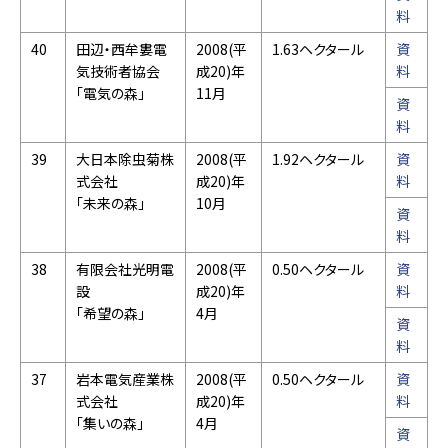
料
40
田辺・西牟婁電
2008(平
1.63ヘクタール
資
気技術者協会
成20)年
料
「電気の森」
11月
資
料
39
大日本除虫菊株
2008(平
1.92ヘクタール
資
式会社
成20)年
料
「未来の森」
10月
資
料
38
有限会社光明電
2008(平
0.50ヘクタール
資
設
成20)年
料
「希望の森」
4月
資
料
37
岩本電気産業株
2008(平
0.50ヘクタール
資
式会社
成20)年
料
「集いの森」
4月
資