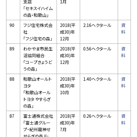
支店
1月
「セキスイハイム
の森・和歌山」
90
フジ住宅株式会
2018(平
2.16ヘクタール
資
社
成30)年
料
「フジ住宅の森」
12月
89
わかやま市民生
2018(平
0.56ヘクタール
資
活協同組合
成30)年
料
「コ－プきょうど
12月
うの森」
88
和歌山オールト
2018(平
1.40ヘクタール
資
ヨタ
成30)年
料
「和歌山オール
10月
トヨタ やすらぎ
の森」
87
富士通株式会社
2018(平
0.26ヘクタール
資
「富士通グルー
成30)年
料
プ・紀州龍神せ
7月
せらぎの森 II」