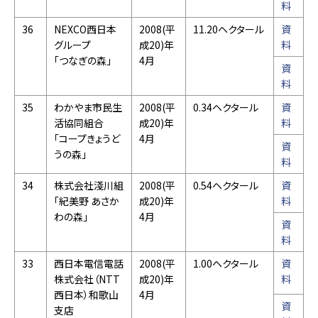
料
36
NEXCO西日本
2008(平
11.20ヘクタール
資
グループ
成20)年
料
「つなぎの森」
4月
資
料
35
わかやま市民生
2008(平
0.34ヘクタール
資
活協同組合
成20)年
料
「コープきょうど
4月
資
うの森」
料
34
株式会社淺川組
2008(平
0.54ヘクタール
資
「紀美野 あさか
成20)年
料
わの森」
4月
資
料
33
西日本電信電話
2008(平
1.00ヘクタール
資
株式会社（NTT
成20)年
料
西日本）和歌山
4月
資
支店