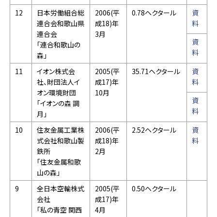
12
日本労働組合総
2006(平
0.78ヘクタール
資
連合会和歌山県
成18)年
料
連合会
3月
資
「連合和歌山の
料
森」
11
イオン株式会
2005(平
35.71ヘクタール
資
社、財団法人イ
成17)年
料
オン環境財団
10月
資
「イオンの森 調
料
月」
10
住友金属工業株
2006(平
2.52ヘクタール
資
式会社和歌山製
成18)年
料
鉄所
2月
「住友金属和歌
山の森」
9
全日本空輸株式
2005(平
0.50ヘクタール
会社
成17)年
「私の青空 関西
4月