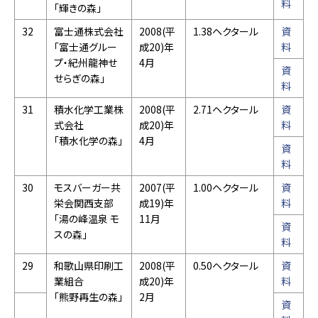
料
「輝きの森」
32
富士通株式会社
2008(平
1.38ヘクタール
資
「富士通グルー
成20)年
料
プ・紀州龍神せ
4月
資
せらぎの森」
料
31
積水化学工業株
2008(平
2.71ヘクタール
資
式会社
成20)年
料
「積水化学の森」
4月
資
料
30
モスバーガー共
2007(平
1.00ヘクタール
資
栄会関西支部
成19)年
料
「湯の峰温泉 モ
11月
資
スの森」
料
29
和歌山県印刷工
2008(平
0.50ヘクタール
資
業組合
成20)年
料
「熊野再生の森」
2月
資