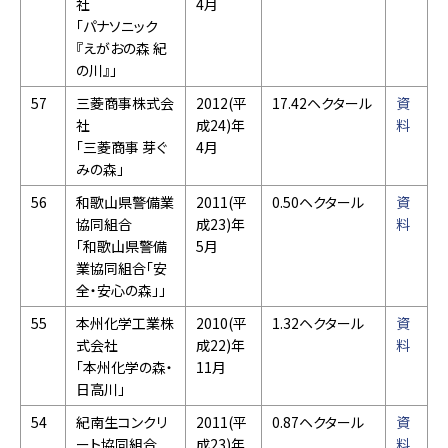
社
4月
「パナソニック
『えがおの森 紀
の川』」
57
三菱商事株式会
2012(平
17.42ヘクタール
資
社
成24)年
料
「三菱商事 芽ぐ
4月
みの森」
56
和歌山県警備業
2011(平
0.50ヘクタール
資
協同組合
成23)年
料
「和歌山県警備
5月
業協同組合「安
全・安心の森」」
55
本州化学工業株
2010(平
1.32ヘクタール
資
式会社
成22)年
料
「本州化学の森・
11月
日高川」
54
紀南生コンクリ
2011(平
0.87ヘクタール
資
ート協同組合
成23)年
料