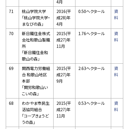
4月
71
桃山学院大学
2016(平
0.50ヘクタール
資
「桃山学院大学・
成28)年
料
まなびの森」
4月
70
新日鐵住金株式
2015(平
1.76ヘクタール
資
会社和歌山製鐵
成27)年
料
所
11月
「新日鐵住金和
歌山の森」
69
関西電力労働組
2015(平
2.63ヘクタール
資
合 和歌山地区
成27)年
料
本部
9月
「関労和歌山い
こいの森」
68
わかやま市民生
2015(平
0.53ヘクタール
資
活協同組合
成27)年
料
「コープきょうど
11月
うの森」