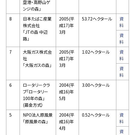
空港・高野山ゲ
ンジの森」
8
日本たばこ産業
2005(平
53.72ヘクタール
資
株式会社
成17)年
料
「JTの森 中辺
3月
資
路」
料
7
大阪ガス株式会
2005(平
1.02ヘクタール
資
社
成17)年
料
「大阪ガスの森」
3月
資
料
6
ロータリークラ
2004(平
3.00ヘクタール
ブ「ロータリー
成16)年
100年の森」
5月
(募金方式）
5
NPO法人原風景
2004(平
0.52ヘクタール
資
「原風景の森」
成16)年
料
4月
資