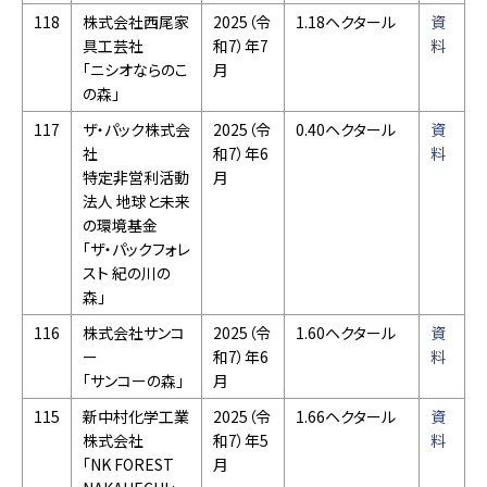
118
株式会社西尾家
2025（令
1.18ヘクタール
資
具工芸社
和7）年7
料
「ニシオならのこ
月
の森」
117
ザ・パック株式会
2025（令
0.40ヘクタール
資
社
和7）年6
料
特定非営利活動
月
法人 地球と未来
の環境基金
「ザ・パックフォレ
スト 紀の川の
森」
116
株式会社サンコ
2025（令
1.60ヘクタール
資
ー
和7）年6
料
「サンコーの森」
月
115
新中村化学工業
2025（令
1.66ヘクタール
資
株式会社
和7）年5
料
「NK FOREST
月