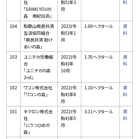
社
和5)年3
料
「SANKI YOUの
月
森 南紀白浜」
104
和歌山県民共済
2023(令
1.00ヘクタール
資
生活協同組合
和5)年1
料
「県民共済 助け
月
あいの森」
103
ユニチカ労働組
2022(令
1.35ヘクタール
資
合
和4)年
料
「ユニチカの森
10月
2nd」
102
ワコン株式会社
2022(令
1.10ヘクタール
資
「ワコンの森」
和4)年8
料
月
101
キクロン株式会
2022(令
3.11ヘクタール
資
社
和4)年5
料
「にうつひめの
月
森」