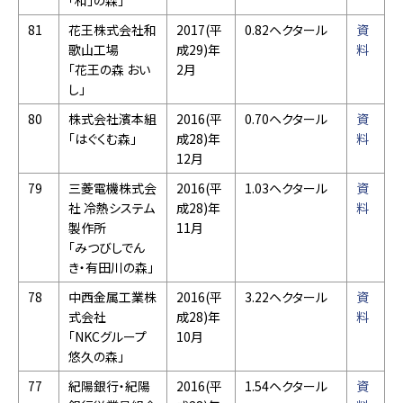
「和」の森」
81
花王株式会社和
2017(平
0.82ヘクタール
資
歌山工場
成29)年
料
「花王の森 おい
2月
し」
80
株式会社濱本組
2016(平
0.70ヘクタール
資
「はぐくむ森」
成28)年
料
12月
79
三菱電機株式会
2016(平
1.03ヘクタール
資
社 冷熱システム
成28)年
料
製作所
11月
「みつびしでん
き・有田川の森」
78
中西金属工業株
2016(平
3.22ヘクタール
資
式会社
成28)年
料
「NKCグループ
10月
悠久の森」
77
紀陽銀行・紀陽
2016(平
1.54ヘクタール
資