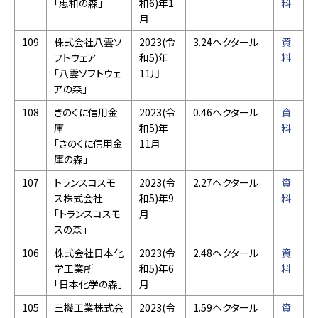
「恵和の森」
和6)年1
料
月
109
株式会社八雲ソ
2023(令
3.24ヘクタール
資
フトウェア
和5)年
料
「八雲ソフトウェ
11月
アの森」
108
きのくに信用金
2023(令
0.46ヘクタール
資
庫
和5)年
料
「きのくに信用金
11月
庫の森」
107
トランスコスモ
2023(令
2.27ヘクタール
資
ス株式会社
和5)年9
料
「トランスコスモ
月
スの森」
106
株式会社日本化
2023(令
2.48ヘクタール
資
学工業所
和5)年6
料
「日本化学の森」
月
105
三機工業株式会
2023(令
1.59ヘクタール
資