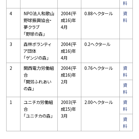
料
4
NPO法人和歌山
2004(平
0.88ヘクタール
資
野球振興協会・
成16)年
料
夢クラブ
4月
「野球の森」
3
森林ボランティ
2004(平
0.2ヘクタール
ア団体
成16)年
「ゲンジの森」
4月
2
関西電力労働組
2004(平
0.76ヘクタール
資
合
成16)年
料
「関労ふれあい
2月
資
の森」
料
1
ユニチカ労働組
2003(平
2.00ヘクタール
資
合
成15)年
料
「ユニチカの森」
3月
資
料