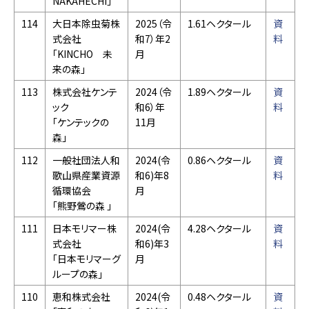
NAKAHECHI」
114
大日本除虫菊株
2025（令
1.61ヘクタール
資
式会社
和7）年2
料
「KINCHO 未
月
来の森」
113
株式会社ケンテ
2024（令
1.89ヘクタール
資
ック
和6）年
料
「ケンテックの
11月
森」
112
一般社団法人和
2024(令
0.86ヘクタール
資
歌山県産業資源
和6)年8
料
循環協会
月
「熊野鶯の森 」
111
日本モリマー株
2024(令
4.28ヘクタール
資
式会社
和6)年3
料
「日本モリマーグ
月
ループの森」
110
恵和株式会社
2024(令
0.48ヘクタール
資