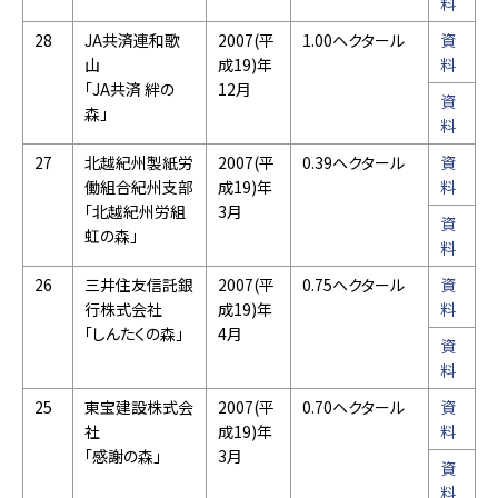
料
28
JA共済連和歌
2007(平
1.00ヘクタール
資
山
成19)年
料
「JA共済 絆の
12月
資
森」
料
27
北越紀州製紙労
2007(平
0.39ヘクタール
資
働組合紀州支部
成19)年
料
「北越紀州労組
3月
資
虹の森」
料
26
三井住友信託銀
2007(平
0.75ヘクタール
資
行株式会社
成19)年
料
「しんたくの森」
4月
資
料
25
東宝建設株式会
2007(平
0.70ヘクタール
資
社
成19)年
料
「感謝の森」
3月
資
料