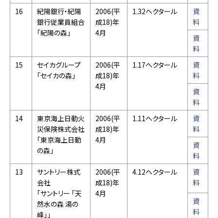
16
紀陽銀行・紀陽
2006(平
1.32ヘクタール
資
銀行従業員組合
成18)年
料
「紀陽の森」
4月
資
料
15
セイカグループ
2006(平
1.17ヘクタール
資
「セイカの森」
成18)年
料
4月
資
料
14
東京海上日動火
2006(平
1.11ヘクタール
資
災保険株式会社
成18)年
料
「東京海上日動
4月
資
の森」
料
13
サントリー株式
2006(平
4.12ヘクタール
資
会社
成18)年
料
「サントリー 「天
4月
資
然水の森 湯の
料
峰」」