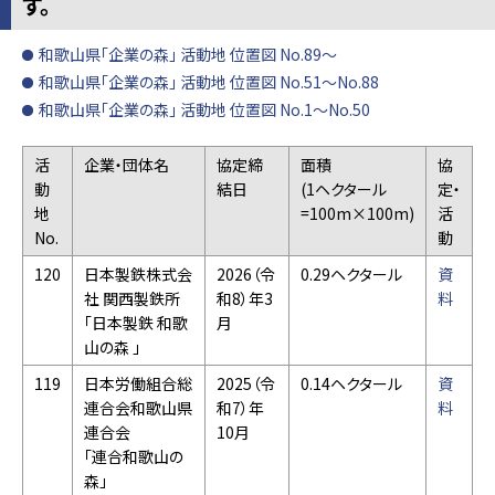
す。
和歌山県「企業の森」 活動地 位置図 No.89～
和歌山県「企業の森」 活動地 位置図 No.51～No.88
和歌山県「企業の森」 活動地 位置図 No.1～No.50
活
企業・団体名
協定締
面積
協
動
結日
(1ヘクタール
定・
地
=100m×100m)
活
No.
動
120
日本製鉄株式会
2026（令
0.29ヘクタール
資
社 関西製鉄所
和8）年3
料
「日本製鉄 和歌
月
山の森 」
119
日本労働組合総
2025（令
0.14ヘクタール
資
連合会和歌山県
和7）年
料
連合会
10月
「連合和歌山の
森」