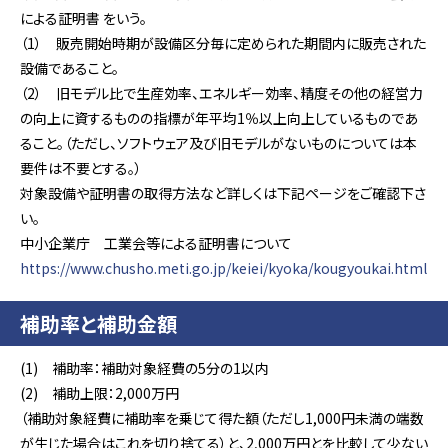
による証明書 をいう。
（1） 販売開始時期が設備区分毎に定められた期間内に販売された
設備であること。
（2） 旧モデル比で生産効率、エネルギー効率、精度その他の経営力
の向上に資するものの指標が年平均1％以上向上しているものであ
ること。（ただし、ソフトウェア及び旧モデルがないものについては本
要件は不要とする。）
対象設備や証明書の取得方法など詳しくは下記ページをご確認下さ
い。
中小企業庁 工業会等による証明書について
https://www.chusho.meti.go.jp/keiei/kyoka/kougyoukai.html
補助
率
と補助金額
(1) 補助率：補助対象経費の5分の1以内
(2) 補助上限：2,000万円
（補助対象経費に補助率を乗じて得た額（ただし1,000円未満の端数
が生じた場合はこれを切り捨てる）と、2,000万円とを比較して少ない