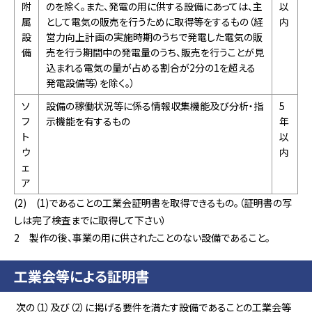
附
のを除く。また、発電の用に供する設備にあっては、主
以
属
として電気の販売を行うために取得等をするもの（経
内
設
営力向上計画の実施時期のうちで発電した電気の販
備
売を行う期間中の発電量のうち、販売を行うことが見
込まれる電気の量が占める割合が2分の1を超える
発電設備等）を除く。）
ソ
設備の稼働状況等に係る情報収集機能及び分析・指
5
フ
示機能を有するもの
年
ト
以
ウ
内
ェ
ア
(2) (1)であることの工業会証明書を取得できるもの。（証明書の写
しは完了検査までに取得して下さい）
2 製作の後、事業の用に供されたことのない設備であること。
工業会等による証明書
次の（1）及び（2）に掲げる要件を満たす設備であることの工業会等