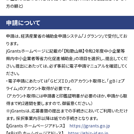
方の額と）
申請について
申請は、経済産業省の補助金申請システム「J グランツ」で受付してお
ります。
jGrantsホームページに記載の「【和歌山県】令和2年度中小企業等
県内中小企業者等省力化促進補助金」の項目を選択し、提出してくだ
さい。提出にあたっては、必ず事前に電子申請マニュアルを確認してく
ださい。
・電子申請にあたっては「ＧビズＩＤ」のアカウント取得と、「ｇＢｉｚプ
ライム」のアカウント取得が必要です。
（アカウント取得には申請書と印鑑証明書が必要のほか、申請から取
得まで約2週間を要しますので、御留意ください。）
※jGrantsは、応募書類の提出までの手続きにおいてご利用いただけ
ます。 採択事業内示以降は紙での手続きとなります。
【jGrants ホームページアドレス】
https://jgrants.go.jp
【gBizID ホームページアドレス】
https://gbiz-id.go.jp