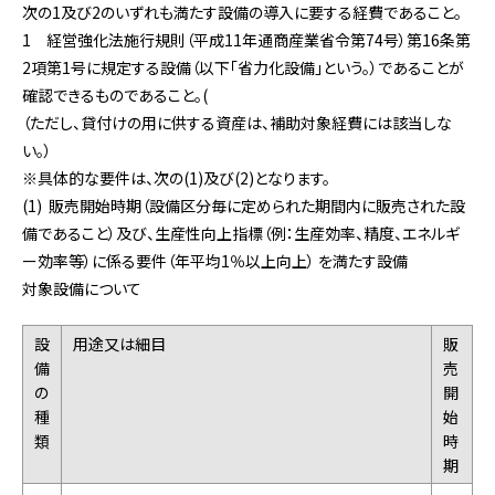
次の1及び2のいずれも満たす設備の導入に要する経費であること。
1 経営強化法施行規則（平成11年通商産業省令第74号）第16条第
2項第1号に規定する設備（以下「省力化設備」という。）であることが
確認できるものであること。(
（ただし、貸付けの用に供する資産は、補助対象経費には該当しな
い。）
※具体的な要件は、次の(1)及び(2)となります。
(1) 販売開始時期（設備区分毎に定められた期間内に販売された設
備であること）及び、生産性向上指標（例：生産効率、精度、エネルギ
ー効率等）に係る要件（年平均1％以上向上） を満たす設備
対象設備について
設
用途又は細目
販
備
売
の
開
種
始
類
時
期