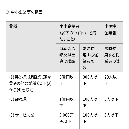
※ 中小企業等の範囲
業種
中小企業者
小規模
（以下のいずれかを満
企業者
たすこと）
資本金の
常時使
常時使
額又は出
用する従
用する従
資の総額
業員の
業員の数
数
(1) 製造業、建設業、運輸
3億円以
300人以
20人以
業その他の業種（以下(2)
下
下
下
から(4)を除く）
(2) 卸売業
1億円以
100人以
5人以下
下
下
(3) サービス業
5,000万
100人以
5人以下
円以下
下