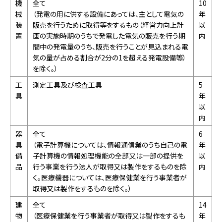
機
全て
10
械
（発電の用に供する設備にあっては、主として電気の
年
装
販売を行うために取得等をするもの（経営力向上計
以
置
画の実施時期のうちで発電した電気の販売を行う期
内
間中の発電量のうち、販売を行うことが見込まれる電
気の量が占める割合が2分の1を超える発電設備等）
を除く。）
工
測定工具及び検査工具
5
具
年
以
内
器
全て
6
具
（電子計算機については、情報通信業のうち自己の電
年
備
子計算機の情報処理機能の全部又は一部の提供を
以
品
行う事業を行う法人が取得又は製作をするものを除
内
く。医療機器については、医療保健業を行う事業者が
取得又は製作をするものを除く。）
建
全て
14
物
（医療保健業を行う事業者が取得又は製作をするも
年