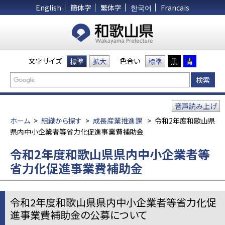
English
簡体字
繁体字
한국어
Francais
文字サイズ
色合い
標準
拡大
標準
黒
青
音声読み上げ
ホーム
>
組織から探す
>
成長産業推進課
>
令和2年度和歌山県
県内中小企業者等省力化促進事業費補助金
令和2年度和歌山県県内中小企業者等
省力化促進事業費補助金
令和2年度和歌山県県内中小企業者等省力化促
進事業費補助金の公募について