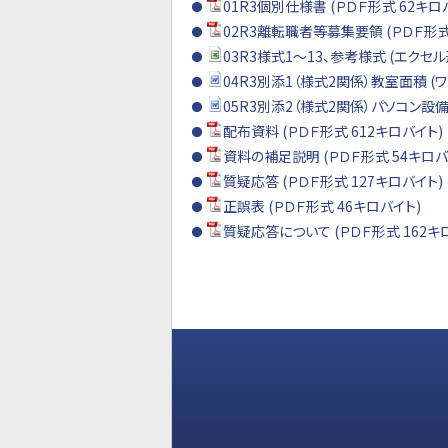
01R3個別仕様書 (ＰＤＦ形式 62キロ
02R3離転職者等募集要領 (ＰＤＦ形式
03R3様式1～13、参考様式 (エクセル
04R3別添1（様式2関係）教室面積 (ワ
05R3別添2（様式2関係）パソコン設備
配布資料 (ＰＤＦ形式 612キロバイト)
資料の補足説明 (ＰＤＦ形式 54キロバ
質疑応答 (ＰＤＦ形式 127キロバイト)
正誤表 (ＰＤＦ形式 46キロバイト)
質疑応答について (ＰＤＦ形式 162キ