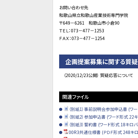
お問い合わせ先
和歌山県立和歌山産業技術専門学院
〒649－6261 和歌山市小倉90
ＴＥＬ：073－477－1253
ＦＡＸ：073－477－1254
企画提案募集に関す
（2020/12/23公開） 質疑応答について
関連ファイル
（別紙1）事前説明会参加申込書 (ワー
（別紙2）参加申込書 (ワード形式 22
（別紙3）誓約書 (ワード形式 18キロバ
00R3共通仕様書 (ＰＤＦ形式 248キ