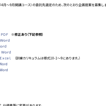
4月～9月開講コース）の委託先選定のため、次のとおり企画提案を募集しま
令和2
領
ＰＤＦ
※修正あり（下記参照）
Ｗｏｒｄ
ｏｒｄ
）
Ｗｏｒｄ
Ｅｘｃｅｌ
（訓練カリキュラムは様式10-1～9にあります。）
Word
Word
式、仕様書等に変更があります。