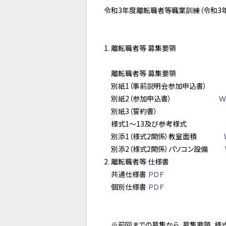
令和3年度離転職者等職業訓練（令和3年
離転職者等 募集要領
離転職者等 募集要
別紙1（事前説明会参加申込書）
別紙2（参加申込書）
Ｗ
別紙3（誓約書
様式1～13及び参考様式
別添1（様式2関係）教室面積
別添2（様式2関係）パソコン設備
離転職者等 仕様書
共通仕様書
ＰＤＦ
個別仕様書
ＰＤＦ
※前回までの募集から、募集要領、様