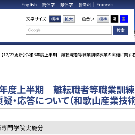
English
簡体字
繁体字
한국어
Francais
文字サイズ
色合い
標準
拡大
標準
黒
青
【12/23更新】令和3年度上半期 離転職者等職業訓練事業の実施に関す
令和3年度上半期 離転職者等職業訓
疑・応答について（和歌山産業技
術専門学院実施分