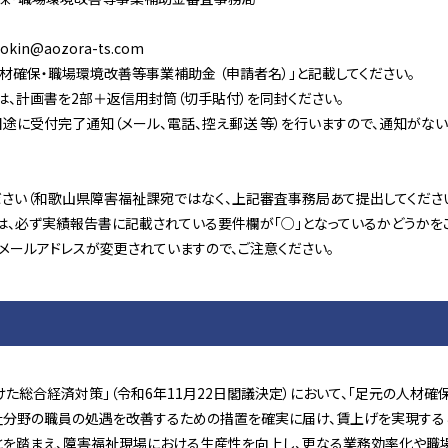
kin@aozora-ts.com
材確保・職場環境改善等事業補助金 （申請者名）」と記載してください。
計画書を2部＋返信用封筒（切手貼付）を同封ください。
受付完了通知（メール、電話、控え郵送 等）を行いますので、通知がな
さい（和歌山県障害福祉課宛ではなく、上記審査事務局あて提出してください
必ず実績報告書に記載されている要件欄が「○」となっているかどうかをご
ルアドレスが変更されていますので、ご注意ください。
総合経済対策」（令和6年11月22日閣議決定）において、「足元の人材確
祉分野の職員の処遇を改善するための措置を確実に届け、賃上げを実現する
とを踏まえ、障害福祉現場における生産性を向上し、更なる業務効率化や職