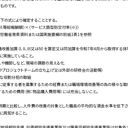
ものです。
の式により確定することとする。
等総報酬額〉×〈サービス類型別交付率(※)〉
働省発表資料または国実施要綱の別紙1表1を参照
善加算（I、II、III又はIV）を算定又は同加算を令和7年4月から取得する
に実施していること。
棚卸しなど、現場の課題の見える化
ロジェクトチームの立ち上げ又は外部の研修会の活動等）
な役割分担の取組
に従事する者を募集するための経費または職場環境改善等の為の様々な取
するための費用（例：物品購入費用等）には充当しないこと。
期と比較し、人件費の改善の対象とした職員の平均的な賃金水準を低下さ
周知すること。
地域相談支援、計画相談支援事業所又は障害児相談支援事業所は対象外で