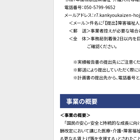
電話番号：050-5799-9652
メールアドレス：r7.kankyoukaizen-hojo
＜メール＞件名に「【提出】障害福祉人
＜郵 送＞事業者控えが必要な場合は、
＜全 体＞事務局到着後2日以内を目途に
ご確認ください。
※実績報告書の提出先にご注意くだ
※郵送により提出していただく際には、
※計画書の提出先から、電話番号とメー
事業の概要
＜事業の概要＞
「国民の安心・安全と持続的な成長に向けた
酬改定において講じた医療・介護・障害福
る更なる賃上げ等を支援する」とされたこ