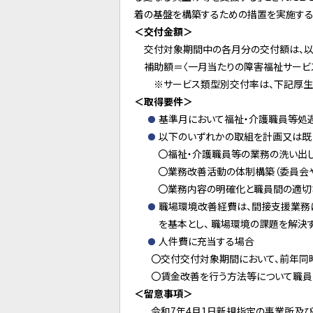
着の基盤を構築するための措置を実施する
＜交付金額＞
交付対象期間中の各月分の交付額は、以下
補助額＝〈一月当たりの障害福祉サービス
※サービス類型別交付率は、下記厚生労
＜取得要件＞
基準月において福祉・介護職員等処遇改
以下のいずれかの取組を計画又は既
〇福祉・介護職員等の業務の洗い出しや
〇業務改善活動の体制構築（委員会やプ
〇業務内容の明確化と職員間の適切
職場環境改善経費は、間接支援業務
を基本とし、 職場環境の課題を解決
人件費に充当する場合
〇交付交付対象期間において、前年同時
〇賃金改善を行う方法等について職員に
＜留意事項＞
令和7年4月1日新規指定の事業所及び