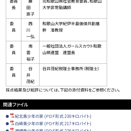
委員
藤
元和歌山県社会教育委員、和歌山
長
田
大学非常勤講師
直子
委
西
和歌山大学紀伊半島価値共創基
員
川
幹 准教授
一弘
委
南
一般社団法人ガールスカウト和歌
員
雲
山県連盟 連盟長
裕子
委
谷
谷井茂紀税理士事務所（税理士）
員
井
茂紀
採点結果及び総評については、下記の添付資料をご参照ください。
関連ファイル
紀北青少年の家 (ＰＤＦ形式 230キロバイト)
白崎青少年の家 (ＰＤＦ形式 217キロバイト)
潮岬青少年の家 (ＰＤＦ形式 226キロバイト)