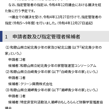
なお、指定管理者の指定は、令和4年12月議会における議決を経
た後に行う予定です。
→議会での議決を受け、令和4年12月27日付けで、指定管理者の
指定（令和5～9年度）を行いました。（令和4年12月27日追記）
1 申請者数及び指定管理者候補者
（1）和歌山県立紀北青少年の家及び紀北公園（以下「紀北青少年の
家」という。）
申請者：2者
候補者：和歌山県立紀北青少年の家管理運営コンソーシアム
（2）和歌山県立白崎青少年の家（以下「白崎青少年の家」という。）
申請者：1者
候補者：クリーン興商株式会社
（3）和歌山県立潮岬青少年の家（以下「潮岬青少年の家」という。）
申請者：1者
候補者：特定非営利活動法人潮岬おもしろらんど体験学習推進協
議会