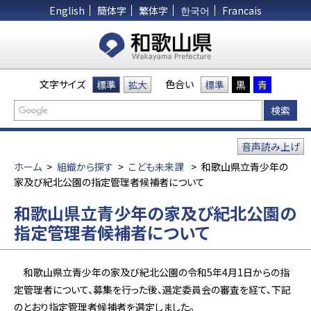
English
簡体字
繁体字
한국어
Francais
文字サイズ
色合い
標準
拡大
標準
黒
青
音声読み上げ
ホーム
>
組織から探す
>
こども未来課
>
和歌山県立青少年の
家及び紀北公園の指定管理者候補者について
和歌山県立青少年の家及び紀北公園の
指定管理者候補者について
和歌山県立青少年の家及び紀北公園の令和5年4月1日からの指
定管理者について、募集を行った後、選定委員会の審査を経て、下記
のとおり指定管理者候補者を選定しました。