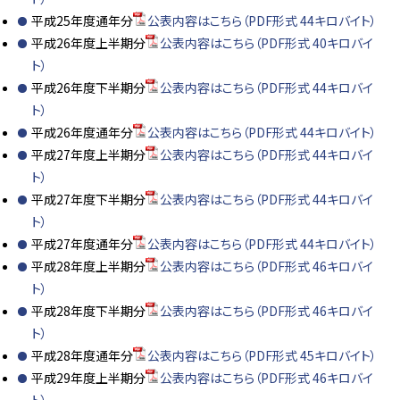
平成25年度通年分
公表内容はこちら（PDF形式 44キロバイト）
平成26年度上半期分
公表内容はこちら（PDF形式 40キロバイ
ト）
平成26年度下半期分
公表内容はこちら（PDF形式 44キロバイ
ト）
平成26年度通年分
公表内容はこちら（PDF形式 44キロバイト）
平成27年度上半期分
公表内容はこちら（PDF形式 44キロバイ
ト）
平成27年度下半期分
公表内容はこちら（PDF形式 44キロバイ
ト）
平成27年度通年分
公表内容はこちら（PDF形式 44キロバイト）
平成28年度上半期分
公表内容はこちら（PDF形式 46キロバイ
ト）
平成28年度下半期分
公表内容はこちら（PDF形式 46キロバイ
ト）
平成28年度通年分
公表内容はこちら（PDF形式 45キロバイト）
平成29年度上半期分
公表内容はこちら（PDF形式 46キロバイ