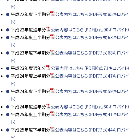
ト）
平成22年度下半期分
公表内容はこちら（PDF形式 85キロバイ
ト）
平成22年度通年分
公表内容はこちら（PDF形式 90キロバイト）
平成23年度上半期分
公表内容はこちら（PDF形式 63キロバイ
ト）
平成23年度下半期分
公表内容はこちら（PDF形式 68キロバイ
ト）
平成23年度通年分
公表内容はこちら（PDF形式 71キロバイト）
平成24年度上半期分
公表内容はこちら（PDF形式 47キロバイ
ト）
平成24年度下半期分
公表内容はこちら（PDF形式 59キロバイ
ト）
平成24年度通年分
公表内容はこちら（PDF形式 60キロバイト）
平成25年度上半期分
公表内容はこちら（PDF形式 41キロバイ
ト）
平成25年度下半期分
公表内容はこちら（PDF形式 44キロバイ
ト）