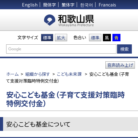
English
簡体字
繁体字
한국어
Francais
文字サイズ
色合い
標準
拡大
標準
黒
青
音声読み上げ
ホーム
>
組織から探す
>
こども未来課
>
安心こども基金（子育
て支援対策臨時特例交付金）
安心こども基金（子育て支援対策臨時
特例交付金）
安心こども基金について