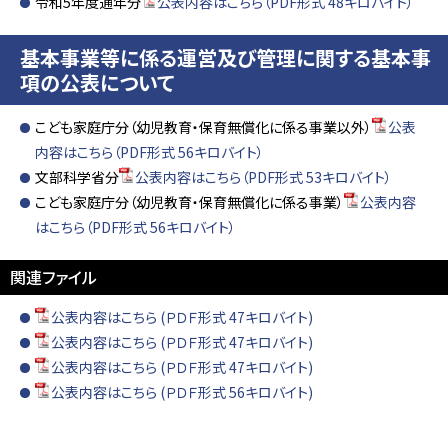
令和5年度通年分
公表内容はこちら
（PDF形式 48キロバイト）
基本事業等に係る運営及び管理に関する基本事
項の公表について
こども家庭庁分（幼児教育・保育無償化に係る事業以外）
公表
内容はこちら（PDF形式 56キロバイト）
文部科学省分
公表内容はこちら（PDF形式 53キロバイト）
こども家庭庁分（幼児教育・保育無償化に係る事業）
公表内容
はこちら（PDF形式 56キロバイト）
関連ファイル
公表内容はこちら (ＰＤＦ形式 47キロバイト)
公表内容はこちら (ＰＤＦ形式 47キロバイト)
公表内容はこちら (ＰＤＦ形式 47キロバイト)
公表内容はこちら (ＰＤＦ形式 56キロバイト)