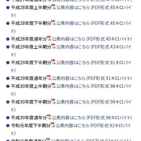
平成28年度上半期分
公表内容はこちら（PDF形式 45キロバイ
ト）
平成28年度下半期分
公表内容はこちら（PDF形式 45キロバイ
ト）
平成28年度通年分
公表内容はこちら（PDF形式 45キロバイト）
平成29年度上半期分
公表内容はこちら（PDF形式 43キロバイ
ト）
平成29年度下半期分
公表内容はこちら（PDF形式 91キロバイ
ト）
平成29年度通年分
公表内容はこちら（PDF形式 91キロバイト）
平成30年度上半期分
公表内容はこちら（PDF形式 98キロバイ
ト）
平成30年度下半期分
公表内容はこちら（PDF形式 99キロバイ
ト）
平成30年度通年分
公表内容はこちら（PDF形式 98キロバイト）
令和元年度下半期分
公表内容はこちら（PDF形式 92キロバイ
ト）