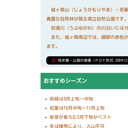
城ヶ森山（じょうがもりやま）・若藪
貴重な自然林が残る県立自然公園です
初湯川（うぶゆがわ）の川沿いにはカ
また、城ヶ森周辺では、頭部の赤色が
ます。
指定書・公園計画書 (ＰＤＦ形式 338キロ
おすすめシーズン
新緑は5月上旬～中旬
紅葉は10月中旬～11月上旬
新芽が膨らむ3月下旬がベスト
冬は積雪により、入山不可