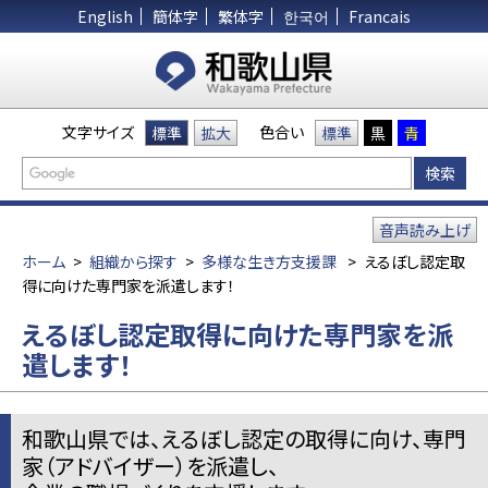
English
簡体字
繁体字
한국어
Francais
文字サイズ
色合い
標準
拡大
標準
黒
青
音声読み上げ
ホーム
>
組織から探す
>
多様な生き方支援課
>
えるぼし認定取
得に向けた専門家を派遣します！
えるぼし認定取得に向けた専門家を派
遣します！
和歌山県では、えるぼし認定の取得に向け、専門
家（アドバイザー）を派遣し、