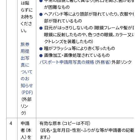
平常の顔貌と著しく異なり(例:口を開き、歯が必要
は貼
が困難なもの
らずに
ヘアバンド等により頭部が隠れていたり、衣服やピ
お持ち
部が隠れているもの
くださ
目元がはっきりしないもの（眼鏡フレームや髪が目
い。
眼鏡に反射したものや、色つきの眼鏡、カラー又は
クトレンズを装着したもの）
旅券
瞳がフラッシュ等により赤く写ったもの
用提
画像加工・画像処理されているもの
出写
パスポート申請用写真の規格（外務省）
外部リンク
真に
ついて
のお
知らせ
（PDF)
（外部
リン
ク）
4
申請
有効な原本（コピーは不可）
者（本
（氏名・生年月日・性別・ふりがな等が申請書の記載内
人）を
ます。）