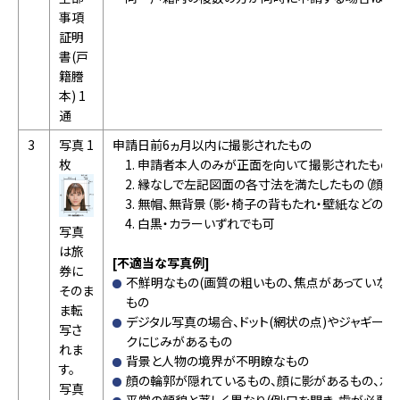
事項
証明
書(戸
籍謄
本) 1
通
3
写真 1
申請日前6ヵ月以内に撮影されたもの
枚
申請者本人のみが正面を向いて撮影されたもの
縁なしで左記図面の各寸法を満たしたもの（顔の
無帽、無背景（影・椅子の背もたれ・壁紙などの柄
白黒・カラーいずれでも可
写真
は旅
[不適当な写真例]
券に
不鮮明なもの(画質の粗いもの、焦点があっていない
そのま
もの
ま転
デジタル写真の場合、ドット(網状の点)やジャギー(
写さ
クにじみがあるもの
れま
背景と人物の境界が不明瞭なもの
す。
顔の輪郭が隠れているもの、顔に影があるもの、左
写真