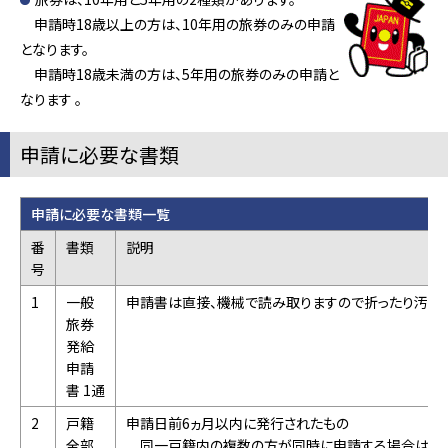
申請時18歳以上の方は、10年用の旅券のみの申請
となります。
申請時18歳未満の方は、5年用の旅券のみの申請と
なります 。
申請に必要な書類
申請に必要な書類一覧
番
書類
説明
号
1
一般
申請書は直接、機械で読み取りますので折ったり汚した
旅券
発給
申請
書 1通
2
戸籍
申請日前6ヵ月以内に発行されたもの
全部
同一戸籍内の複数の方が同時に申請する場合は、1通