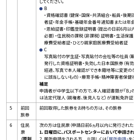
してください。
B
・資格確認書（健保・国保・共済組合・船員・後期高齢
者証・年金手帳・基礎年金番号通知書または年金証書
・恩給証書・印鑑登録証明書（提出の日前6月以内
必要）・住民税の課税（非課税）証明書・生活保護受
療費受給者証・ひとり親家庭医療費受給者証
C
写真貼付の学生証・写真貼付の会社等の社員（職員
発行した資格証明書・失効した日本国旅券（有効期
経過、写真で本人確認ができ本籍地等に変更のない
に該当しないもの）・療育手帳・精神障害者保健福
補足
申請者が中学生以下の方で、本人確認書類が「B」の1
は法定代理人（親権者、後見人など）が運転免許証など
5
前回
前回取得した旅券をお持ちの方は、その旅券
旅券
6
住民
次の方は住民票（申請日前6ヵ月以内に発行されたもの
票
1．日曜日に、パスポートセンターにおいて申請され
（原則
2．居所申請をされる方 ※詳しくは
「居所申請」
をご覧