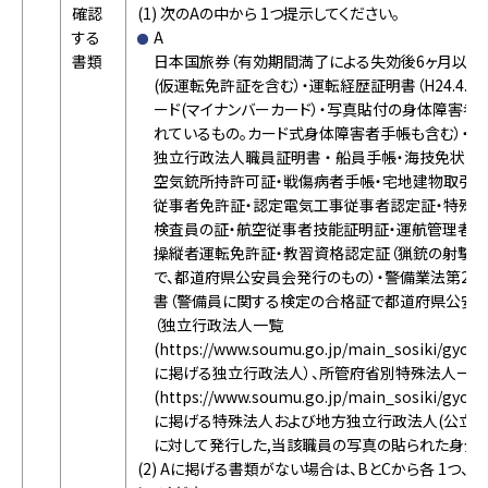
確認
(1) 次のAの中から 1つ提示してください。
する
A
書類
日本国旅券（有効期間満了による失効後6ヶ月以内
(仮運転免許証を含む）・運転経歴証明書（H24.4.
ード(マイナンバーカード）・写真貼付の身体障害者
れているもの。カード式身体障害者手帳も含む）・写
独立行政法人職員証明書 ・ 船員手帳・海技免状・
空気銃所持許可証・戦傷病者手帳・宅地建物取引士
従事者免許証・認定電気工事従事者認定証・特殊
検査員の証・航空従事者技能証明証・運航管理者
操縦者運転免許証・教習資格認定証（猟銃の射撃
で、都道府県公安員会発行のもの）・警備業法第23
書（警備員に関する検定の合格証で都道府県公安委
（独立行政法人一覧
(https://www.soumu.go.jp/main_sosiki/gyouk
に掲げる独立行政法人）、所管府省別特殊法人一覧
(https://www.soumu.go.jp/main_sosiki/gyouk
に掲げる特殊法人および地方独立行政法人(公立大
に対して発行した,当該職員の写真の貼られた身分
(2) Aに掲げる書類がない場合は、BとCから各 1つ、又