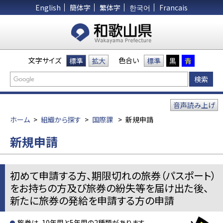
English
簡体字
繁体字
한국어
Francais
文字サイズ
色合い
標準
拡大
標準
黒
青
音声読み上げ
ホーム
>
組織から探す
>
国際課
>
新規申請
新規申請
初めて申請する方、期限切れの旅券（パスポート）
をお持ちの方及び旅券の紛失等を届け出た後、
新たに旅券の発給を申請する方の申請
旅券は、10年用と5年用の2種類があります。