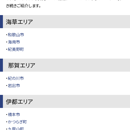
き続きご紹介します。
海草エリア
・
和歌山市
・
海南市
・
紀美野町
那賀エリア
・
紀の川市
・
岩出市
伊都エリア
・
橋本市
・
かつらぎ町
・
九度山町