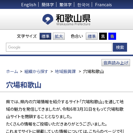
English
簡体字
繁体字
한국어
Francais
文字サイズ
色合い
標準
拡大
標準
黒
青
音声読み上げ
ホーム
>
組織から探す
>
地域振興課
>
穴場和歌山
穴場和歌山
県では、県内の穴場情報を紹介するサイト「穴場和歌山」を通して地
域の魅力を発信してきましたが、令和6年3月31日をもって穴場和歌
山サイトを閉鎖することとなりました。
たくさんの情報をご投稿いただきありがとうございました。
これまでサイトに掲載していた情報については、こちらのページで引