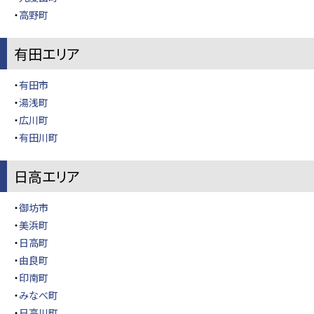
・
高野町
有田エリア
・
有田市
・
湯浅町
・
広川町
・
有田川町
日高エリア
・
御坊市
・
美浜町
・
日高町
・
由良町
・
印南町
・
みなべ町
・
日高川町