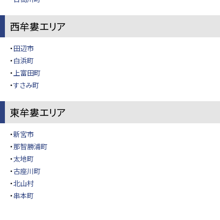
西牟婁エリア
・
田辺市
・
白浜町
・
上富田町
・
すさみ町
東牟婁エリア
・
新宮市
・
那智勝浦町
・
太地町
・
古座川町
・
北山村
・
串本町