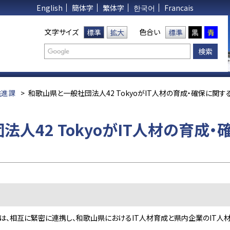
English
簡体字
繁体字
한국어
Francais
文字サイズ
色合い
標準
拡大
標準
黒
青
推進課
>
和歌山県と一般社団法人42 TokyoがIT人材の育成・確保に関
人42 TokyoがIT人材の育成
kyoは、相互に緊密に連携し、和歌山県におけるIT人材育成と県内企業のIT