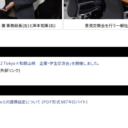
 兼 事務局長(左)と岸本知事(右)
意見交換会を行う一般社団
42 Tokyo×和歌山県 企業・学生交流会」を開催しました。
(外部リンク)
oとの連携協定について (ＰＤＦ形式 667キロバイト)