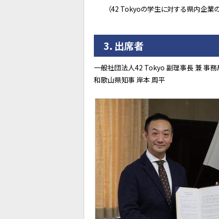
（42 Tokyoの学生に対する県内企
3．出席者
一般社団法人42 Tokyo 副理事長 兼 事務
和歌山県知事 岸本 周平