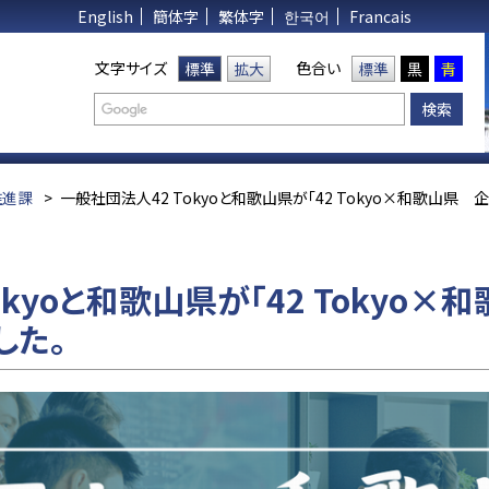
English
簡体字
繁体字
한국어
Francais
文字サイズ
色合い
標準
拡大
標準
黒
青
推進課
>
一般社団法人42 Tokyoと和歌山県が「42 Tokyo×和歌山県
okyoと和歌山県が「42 Tokyo
した。