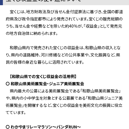
宝くじは、地方財政法及び当せん金付証票法に基づき、全国の都道
府県及び政令指定都市により発売されています。宝くじの販売総額の
うち、当せん金や経費などを除いた約40％が、「収益金」として発売元
の地方自治体に納められます。
和歌山県内で発売された宝くじの収益金は、和歌山県の収入とな
り、県内の道路維持、河川修繕などの公共事業や、文化振興など、県
民の皆様の身近な暮らしに活用されています。
【和歌山県での宝くじ収益金の活用例】
〇
和歌山県美術展覧会・ジュニア美術展覧会
県内最大の公募による美術展覧会である「和歌山県美術展覧会」
や、県内の小中学生を対象とする公募展である「和歌山県ジュニア美
術展覧会」を開催するなど、宝くじの収益金を美術文化の振興に役立
てています。
〇
わかやまリレーマラソン～パンダRUN～