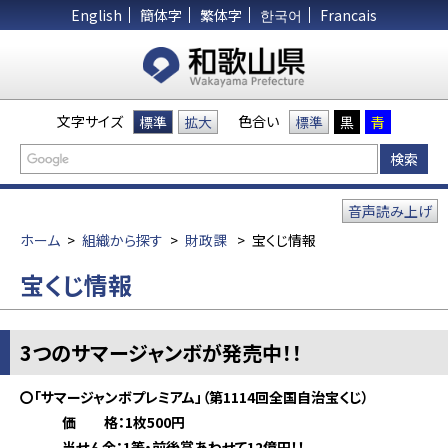
English
簡体字
繁体字
한국어
Francais
文字サイズ
色合い
標準
拡大
標準
黒
青
音声読み上げ
ホーム
>
組織から探す
>
財政課
>
宝くじ情報
宝くじ情報
3つのサマージャンボが発売中！！
〇「サマージャンボプレミアム」（第1114回全国自治宝くじ）
価 格：1枚500円
当せん金：1等・前後賞あわせて12億円！！