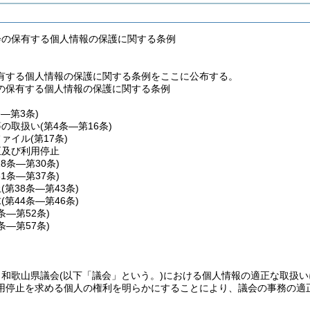
会の保有する個人情報の保護に関する条例
有する個人情報の保護に関する条例をここに公布する。
の保有する個人情報の保護に関する条例
条―第3条)
等の取扱い
(第4条―第16条)
ファイル
(第17条)
正及び利用停止
18条―第30条)
31条―第37条)
止
(第38条―第43条)
求
(第44条―第46条)
7条―第52条)
3条―第57条)
、和歌山県議会
(以下「議会」という。)
における個人情報の適正な取扱い
用停止を求める個人の権利を明らかにすることにより、議会の事務の適