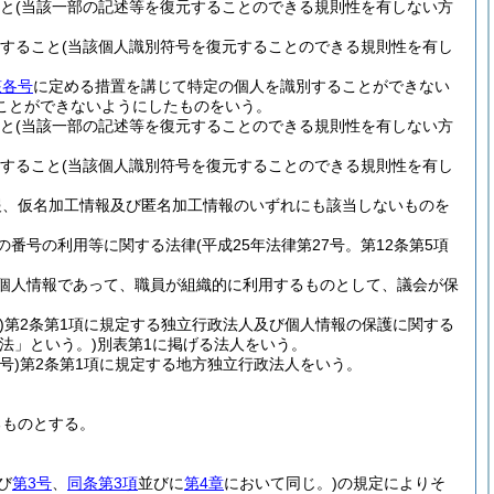
と
(当該一部の記述等を復元することのできる規則性を有しない方
すること
(当該個人識別符号を復元することのできる規則性を有し
該各号
に定める措置を講じて特定の個人を識別することができない
ことができないようにしたものをいう。
と
(当該一部の記述等を復元することのできる規則性を有しない方
すること
(当該個人識別符号を復元することのできる規則性を有し
報、仮名加工情報及び匿名加工情報のいずれにも該当しないものを
の番号の利用等に関する法律
(平成25年法律第27号。第12条第5項
個人情報であって、職員が組織的に利用するものとして、議会が保
)
第2条第1項に規定する独立行政法人及び個人情報の保護に関する
「法」という。)
別表第1に掲げる法人をいう。
号)
第2条第1項に規定する地方独立行政法人をいう。
るものとする。
び
第3号
、
同条第3項
並びに
第4章
において同じ。)
の規定によりそ