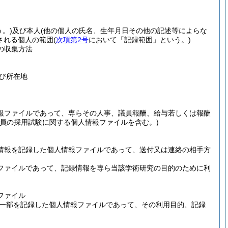
。)
及び本人
(他の個人の氏名、生年月日その他の記述等によらな
される個人の範囲
(
次項第2号
において「記録範囲」という。)
の収集方法
び所在地
報ファイルであって、専らその人事、議員報酬、給与若しくは報酬
職員の採用試験に関する個人情報ファイルを含む。)
情報を記録した個人情報ファイルであって、送付又は連絡の相手方
ファイルであって、記録情報を専ら当該学術研究の目的のために利
ファイル
一部を記録した個人情報ファイルであって、その利用目的、記録