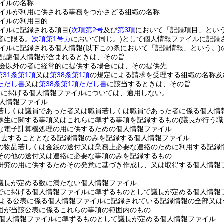
イルの名称
イルが利用に供される事務をつかさどる組織の名称
イルの利用目的
イルに記録される項目
(
次項第2号
及び
第3項
において「記録項目」という
者に限る。
次項第1号カ
において同じ。)
として個人情報ファイルに記録
イルに記録される個人情報
(以下この条において「記録情報」という。)
配慮個人情報が含まれるときは、その旨
会以外の者に経常的に提供する場合には、その提供先
第31条第1項
又は
第38条第1項
の規定による請求を受理する組織の名称及
項ただし書
又は
第38条第1項ただし書
に該当するときは、その旨
次に掲げる個人情報ファイルについては、適用しない。
人情報ファイル
若しくは議員であった者又は職員若しくは職員であった者に係る個人情
厚生に関する事項又はこれらに準ずる事項を記録するもの
(議長が行う
な電子計算機処理の用に供するための個人情報ファイル
消去することとなる記録情報のみを記録する個人情報ファイル
の物品若しくは金銭の送付又は業務上必要な連絡のために利用する記録
その他の送付又は連絡に必要な事項のみを記録するもの
研究の用に供するためその発意に基づき作成し、又は取得する個人情報
議長が定める数に満たない個人情報ファイル
でに掲げる個人情報ファイルに準ずるものとして議長が定める個人情報
よる公表に係る個人情報ファイルに記録されている記録情報の全部又は
囲が当該公表に係るこれらの事項の範囲内のもの
個人情報ファイルに準ずるものとして議長が定める個人情報ファイル