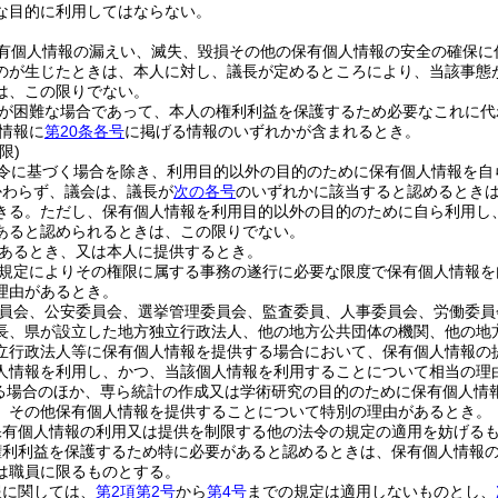
な目的に利用してはならない。
有個人情報の漏えい、滅失、毀損その他の保有個人情報の安全の確保に
のが生じたときは、本人に対し、議長が定めるところにより、当該事態
は、この限りでない。
が困難な場合であって、本人の権利利益を保護するため必要なこれに代
情報に
第20条各号
に掲げる情報のいずれかが含まれるとき。
限)
令に基づく場合を除き、利用目的以外の目的のために保有個人情報を自
かわらず、議会は、議長が
次の各号
のいずれかに該当すると認めるとき
きる。
ただし、保有個人情報を利用目的以外の目的のために自ら利用し
あると認められるときは、この限りでない。
あるとき、又は本人に提供するとき。
規定によりその権限に属する事務の遂行に必要な限度で保有個人情報を
理由があるとき。
員会、公安委員会、選挙管理委員会、監査委員、人事委員会、労働委員
長、県が設立した地方独立行政法人、他の地方公共団体の機関、他の地
立行政法人等に保有個人情報を提供する場合において、保有個人情報の
人情報を利用し、かつ、当該個人情報を利用することについて相当の理
る場合のほか、専ら統計の作成又は学術研究の目的のために保有個人情
、その他保有個人情報を提供することについて特別の理由があるとき。
保有個人情報の利用又は提供を制限する他の法令の規定の適用を妨げる
権利利益を保護するため特に必要があると認めるときは、保有個人情報
は職員に限るものとする。
報に関しては、
第2項第2号
から
第4号
までの規定は適用しないものとし、