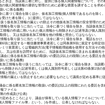
るときは、当該第三者に対し、提供に係る個人関連情報について、その
他の個人関連情報の適切な管理のために必要な措置を講ずることを求め
扱いに係る義務)
令に基づく場合を除くほか、仮名加工情報
(個人情報であるものを除く
を受けた者を除く。)
に提供してはならない。
り扱う仮名加工情報の漏えいの防止その他仮名加工情報の安全管理のた
工情報を取り扱うに当たっては、法令に基づく場合を除き、当該仮名加
加工情報の作成に用いられた個人情報から削除された記述等及び個人識別
取得し、又は当該仮名加工情報を他の情報と照合してはならない。
工情報を取り扱うに当たっては、法令に基づく場合を除き、電話をかけ
第6項に規定する一般信書便事業者若しくは同条第9項に規定する特定
シミリ装置若しくは電磁的方法
(電子情報処理組織を使用する方法その
し、又は住居を訪問するために、当該仮名加工情報に含まれる連絡先そ
、議会に係る仮名加工情報の取扱いの委託
(2以上の段階にわたる委託を含
扱いに係る義務)
名加工情報を取り扱うに当たっては、法令に基づく場合を除き、当該匿
から削除された記述等若しくは個人識別符号若しくは法第43条第1項の
情報と照合してはならない。
工情報の漏えいを防止するために必要なものとして議長が定める基準に
議会に係る匿名加工情報の取扱いの委託
(2以上の段階にわたる委託を含
情報ファイル
簿の作成及び公表)
の定めるところにより、議会が保有している個人情報ファイルについて
個人情報ファイル簿」という。)
を作成し、公表しなければならない。