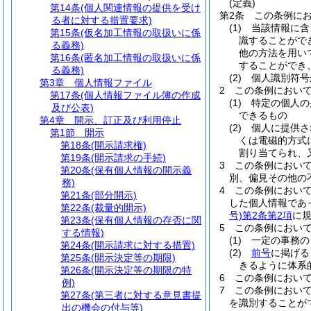
(定義)
第14条
(個人関連情報の提供を受け
第2条
この条例に
る者に対する措置要求)
(1)
当該情報に含
第15条
(仮名加工情報の取扱いに係
識することがで
る義務)
他の方法を用い
第16条
(匿名加工情報の取扱いに係
することができ
る義務)
(2)
個人識別符号
第3章
個人情報ファイル
2
この条例におい
第17条
(個人情報ファイル簿の作成
(1)
特定の個人の
及び公表)
できるもの
第4章
開示、訂正及び利用停止
(2)
個人に提供さ
第1節
開示
くは電磁的方式
第18条
(開示請求権)
割り当てられ、
第19条
(開示請求の手続)
3
この条例におい
第20条
(保有個人情報の開示義
別、偏見その他の
務)
4
この条例におい
第21条
(部分開示)
した個人情報であ
第22条
(裁量的開示)
号)
第2条第2項
に
第23条
(保有個人情報の存否に関
5
この条例におい
する情報)
(1)
一定の事務の
第24条
(開示請求に対する措置)
(2)
前号
に掲げる
第25条
(開示決定等の期限)
きるように体系
第26条
(開示決定等の期限の特
6
この条例におい
例)
7
この条例におい
第27条
(第三者に対する意見書提
を識別することが
出の機会の付与等)