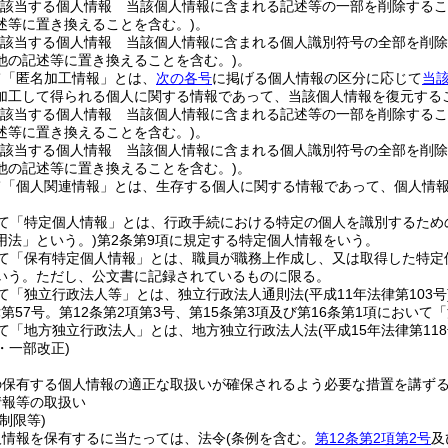
該当する個人情報 当該個人情報に含まれる記述等の一部を削除するこ
述等に置き換えることを含む。)
。
該当する個人情報 当該個人情報に含まれる個人識別符号の全部を削除
他の記述等に置き換えることを含む。)
。
て「匿名加工情報」とは、
次の各号
に掲げる個人情報の区分に応じて
当
加工して得られる個人に関する情報であって、当該個人情報を復元する
該当する個人情報 当該個人情報に含まれる記述等の一部を削除するこ
述等に置き換えることを含む。)
。
該当する個人情報 当該個人情報に含まれる個人識別符号の全部を削除
他の記述等に置き換えることを含む。)
。
て「個人関連情報」とは、生存する個人に関する情報であって、個人情
て「特定個人情報」とは、行政手続における特定の個人を識別するため
用法」という。)
第2条第9項に規定する特定個人情報をいう。
て「保有特定個人情報」とは、職員が職務上作成し、又は取得した特定
いう。
ただし、公文書に記録されているものに限る。
て「独立行政法人等」とは、独立行政法人通則法
(平成11年法律第103号
律第57号。第12条第2項第3号、第15条第3項及び第16条第1項において
て「地方独立行政法人」とは、地方独立行政法人法
(平成15年法律第118
9・一部改正)
の保有する個人情報の適正な取扱いが確保されるよう必要な措置を講ず
情報等の取扱い
制限等)
人情報を保有するに当たっては、法令
(条例を含む。
第12条第2項第2号
及