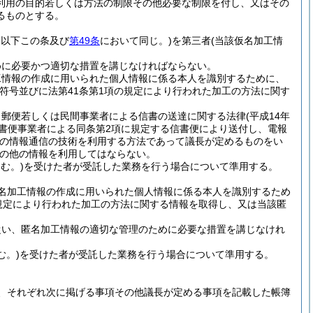
利用の目的若しくは方法の制限その他必要な制限を付し、又はその
るものとする。
。以下この条及び
第49条
において同じ。)
を第三者
(当該仮名加工情
めに必要かつ適切な措置を講じなければならない。
工情報の作成に用いられた個人情報に係る本人を識別するために、
符号並びに法第41条第1項の規定により行われた加工の方法に関す
、郵便若しくは民間事業者による信書の送達に関する法律
(平成14年
信書便事業者による同条第2項に規定する信書便により送付し、電報
他の情報通信の技術を利用する方法であって議長が定めるものをい
の他の情報を利用してはならない。
む。)
を受けた者が受託した業務を行う場合について準用する。
名加工情報の作成に用いられた個人情報に係る本人を識別するため
規定により行われた加工の方法に関する情報を取得し、又は当該匿
従い、匿名加工情報の適切な管理のために必要な措置を講じなけれ
む。)
を受けた者が受託した業務を行う場合について準用する。
、それぞれ次に掲げる事項その他議長が定める事項を記載した帳簿