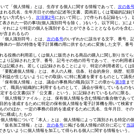
おいて「個人情報」とは、生存する個人に関する情報であって、
次の各
まれる氏名、生年月日その他の記述等
(文書、図画若しくは電磁的記録
きない方式をいう。
次項第2号
において同じ。)
で作られる記録をいう。
て表された一切の事項
(個人識別符号を除く。)
をいう。以下同じ。)
によ
、それにより特定の個人を識別することができることとなるものを含む。
が含まれるもの
て「個人識別符号」とは、
次の各号
のいずれかに該当する文字、番号、
身体の一部の特徴を電子計算機の用に供するために変換した文字、番号
れる役務の利用若しくは個人に販売される商品の購入に関し割り当てら
により記録された文字、番号、記号その他の符号であって、その利用者
又は記載され、若しくは記録されることにより、特定の利用者若しくは
て「要配慮個人情報」とは、本人の人種、信条、社会的身分、病歴、犯
不利益が生じないようにその取扱いに特に配慮を要するものとして議長
て「保有個人情報」とは、議会の事務局の職員
(以下この章から
第3章
ま
って、職員が組織的に利用するものとして、議会が保有しているものを
規定する公文書
(以下「公文書」という。)
に記録されているものに限る。
て「個人情報ファイル」とは、保有個人情報を含む情報の集合物であっ
目的を達成するために特定の保有個人情報を電子計算機を用いて検索す
もののほか、一定の事務の目的を達成するために氏名、生年月日、その
的に構成したもの
て個人情報について「本人」とは、個人情報によって識別される特定の
て「仮名加工情報」とは、
次の各号
に掲げる個人情報の区分に応じて
当
できないように個人情報を加工して得られる個人に関する情報をいう。