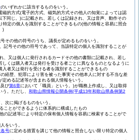
号
のいずれかに該当するものをいう。
(電磁的方式
(電子的方式、磁気的方式その他人の知覚によっては認
以下同じ。)
に記載され、若しくは記録され、又は音声、動作その
り特定の個人を識別することができるもの
(他の情報と容易に照合
)
記号その他の符号のうち、議長が定めるものをいう。
、記号その他の符号であって、当該特定の個人を識別することが
れ、又は個人に発行されるカードその他の書類に記載され、若し
若しくは購入者又は発行を受ける者ごとに異なるものとなるように
購入者又は発行を受ける者を識別することができるもの
罪の経歴、犯罪により害を被った事実その他本人に対する不当な差
が定める記述等が含まれる個人情報をいう。
で及び
第6章
において「職員」という。)
が職務上作成し、又は取得
いう。
ただし、
和歌山県情報公開条例
(平成13年和歌山県条例第2
て、次に掲げるものをいう。
ることができるように体系的に構成したもの
他の記述等により特定の保有個人情報を容易に検索することがで
個人をいう。
該各号
に定める措置を講じて他の情報と照合しない限り特定の個人