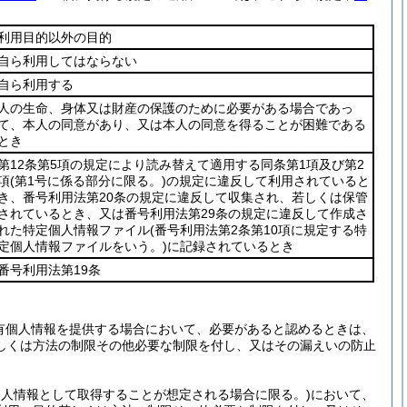
利用目的以外の目的
自ら利用してはならない
自ら利用する
人の生命、身体又は財産の保護のために必要がある場合であっ
て、本人の同意があり、又は本人の同意を得ることが困難である
とき
第12条第5項の規定により読み替えて適用する同条第1項及び第2
項
(第1号に係る部分に限る。)
の規定に違反して利用されていると
き、番号利用法第20条の規定に違反して収集され、若しくは保管
されているとき、又は番号利用法第29条の規定に違反して作成さ
れた特定個人情報ファイル
(番号利用法第2条第10項に規定する特
定個人情報ファイルをいう。)
に記録されているとき
番号利用法第19条
有個人情報を提供する場合において、必要があると認めるときは、
しくは方法の制限その他必要な制限を付し、又はその漏えいの防止
個人情報として取得することが想定される場合に限る。)
において、