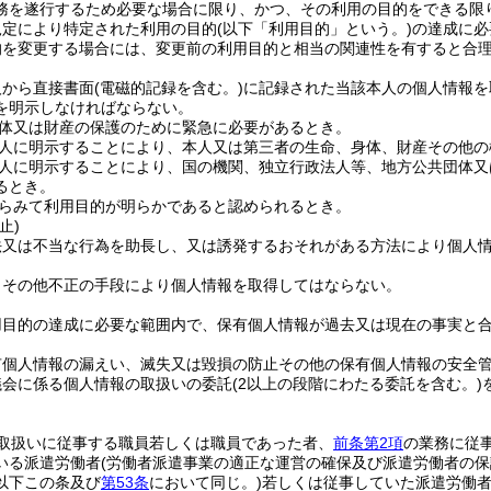
務を遂行するため必要な場合に限り、かつ、その利用の目的をできる限
規定により特定された利用の目的
(以下「利用目的」という。)
の達成に必
的を変更する場合には、変更前の利用目的と相当の関連性を有すると合
人から直接書面
(電磁的記録を含む。)
に記録された当該本人の個人情報を
を明示しなければならない。
体又は財産の保護のために緊急に必要があるとき。
人に明示することにより、本人又は第三者の生命、身体、財産その他の
人に明示することにより、国の機関、独立行政法人等、地方公共団体又
るとき。
らみて利用目的が明らかであると認められるとき。
止)
法又は不当な行為を助長し、又は誘発するおそれがある方法により個人
りその他不正の手段により個人情報を取得してはならない。
用目的の達成に必要な範囲内で、保有個人情報が過去又は現在の事実と
有個人情報の漏えい、滅失又は毀損の防止その他の保有個人情報の安全
議会に係る個人情報の取扱いの委託
(2以上の段階にわたる委託を含む。)
取扱いに従事する職員若しくは職員であった者、
前条第2項
の業務に従
いる派遣労働者
(労働者派遣事業の適正な運営の確保及び派遣労働者の
以下この条及び
第53条
において同じ。)
若しくは従事していた派遣労働