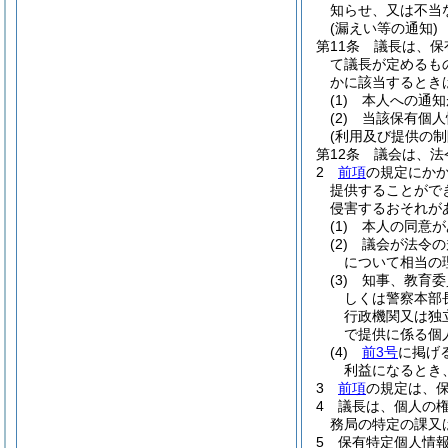
知らせ、又は不当
(漏えい等の通知)
第11条
議長は、保
て議長が定めるも
かに該当するとき
(1)
本人への通知
(2)
当該保有個人
(利用及び提供の制
第12条
議会は、法
2
前項
の規定にか
提供することがで
侵害するおそれが
(1)
本人の同意が
(2)
議会が法令の
について相当の
(3)
知事、教育委
しくは警察本部
行政機関又は独
で提供に係る個
(4)
前3号
に掲げ
利益になるとき
3
前項
の規定は、
4
議長は、個人の
務局の特定の課又
5
保有特定個人情