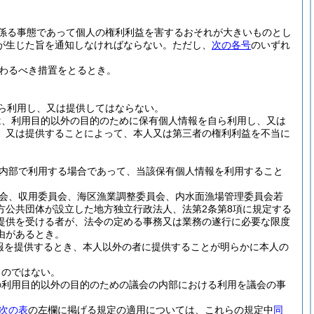
係る事態であって個人の権利利益を害するおそれが大きいものとし
が生じた旨を通知しなければならない。
ただし、
次の各号
のいずれ
わるべき措置をとるとき。
ら利用し、又は提供してはならない。
は、利用目的以外の目的のために保有個人情報を自ら利用し、又は
、又は提供することによって、本人又は第三者の権利利益を不当に
内部で利用する場合であって、当該保有個人情報を利用すること
会、収用委員会、海区漁業調整委員会、内水面漁場管理委員会若
方公共団体が設立した地方独立行政法人、法第2条第8項に規定する
提供を受ける者が、法令の定める事務又は業務の遂行に必要な限度
由があるとき。
報を提供するとき、本人以外の者に提供することが明らかに本人の
ものではない。
の利用目的以外の目的のための議会の内部における利用を議会の事
次の表
の左欄に掲げる規定の適用については、これらの規定中
同