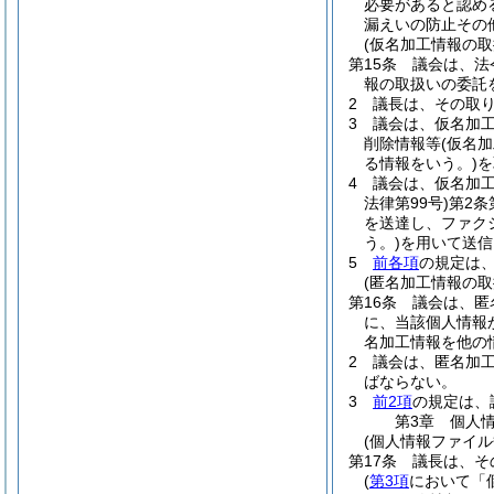
必要があると認め
漏えいの防止その
(仮名加工情報の取
第15条
議会は、法
報の取扱いの委託
2
議長は、その取
3
議会は、仮名加
削除情報等
(仮名
る情報をいう。)
を
4
議会は、仮名加
法律第99号)
第2条
を送達し、ファク
う。)
を用いて送信
5
前各項
の規定は
(匿名加工情報の取
第16条
議会は、匿
に、当該個人情報
名加工情報を他の
2
議会は、匿名加
ばならない。
3
前2項
の規定は、
第3章
個人
(個人情報ファイル
第17条
議長は、そ
(
第3項
において「