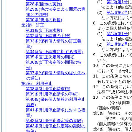
(1)
第1項第1号
に
第28条
(開示の実施)
法により他の記
第29条
(他の法令による開示の実
(2)
第1項第2号
に
施との調整)
ない方法により
第30条
(費用の負担)
8
この条例におい
第2節
訂正
ように個人情報を
第31条
(訂正請求権)
(1)
第1項第1号
に
第32条
(訂正請求の手続)
法により他の記
第33条
(保有個人情報の訂正義
(2)
第1項第2号
に
務)
ない方法により
第34条
(訂正請求に対する措置)
9
この条例におい
第35条
(訂正決定等の期限)
いう。
第36条
(訂正決定等の期限の特
10
この条例におい
例)
において「番号利
第37条
(保有個人情報の提供先へ
11
この条例におい
の通知)
有しているものを
第3節
利用停止
12
この条例におい
第38条
(利用停止請求権)
法律
(平成15年法
第39条
(利用停止請求の手続)
13
この条例におい
第40条
(保有個人情報の利用停止
(令7条例3
義務)
(議会の責務)
第41条
(利用停止請求に対する措
第3条
議会は、そ
置)
第2章
個人
第42条
(利用停止決定等の期限)
(個人情報の保有の
第43条
(利用停止決定等の期限の
第4条
議会は、個
特例)