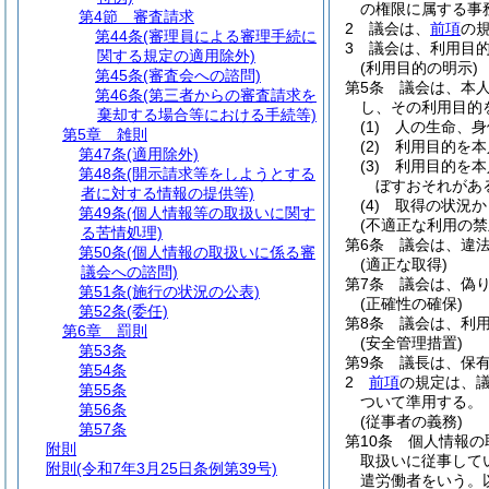
の権限に属する事
第4節
審査請求
2
議会は、
前項
の
第44条
(審理員による審理手続に
3
議会は、利用目
関する規定の適用除外)
(利用目的の明示)
第45条
(審査会への諮問)
第5条
議会は、本
第46条
(第三者からの審査請求を
し、その利用目的
棄却する場合等における手続等)
(1)
人の生命、身
第5章
雑則
(2)
利用目的を本
第47条
(適用除外)
(3)
利用目的を本
第48条
(開示請求等をしようとする
ぼすおそれがあ
者に対する情報の提供等)
(4)
取得の状況か
第49条
(個人情報等の取扱いに関す
(不適正な利用の禁
る苦情処理)
第6条
議会は、違
第50条
(個人情報の取扱いに係る審
(適正な取得)
議会への諮問)
第7条
議会は、偽
第51条
(施行の状況の公表)
(正確性の確保)
第52条
(委任)
第8条
議会は、利
第6章
罰則
(安全管理措置)
第53条
第9条
議長は、保
第54条
2
前項
の規定は、
第55条
ついて準用する。
第56条
(従事者の義務)
第57条
第10条
個人情報の
附則
取扱いに従事して
附則
(令和7年3月25日条例第39号)
遣労働者をいう。