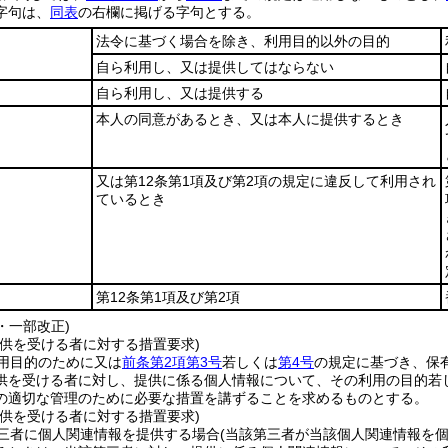
字句は、
同表
の右欄に掲げる字句とする。
法令に基づく場合を除き、利用目的以外の目的
自ら利用し、又は提供してはならない
自ら利用し、又は提供する
本人の同意があるとき、又は本人に提供するとき
又は第12条第1項及び第2項の規定に違反して利用され
ているとき
第12条第1項及び第2項
9・一部改正)
提供を受ける者に対する措置要求)
用目的のために又は
前条第2項第3号
若しくは
第4号
の規定に基づき、保
供を受ける者に対し、提供に係る個人情報について、その利用の目的若
の適切な管理のために必要な措置を講ずることを求めるものとする。
提供を受ける者に対する措置要求)
三者に個人関連情報を提供する場合
(当該第三者が当該個人関連情報を