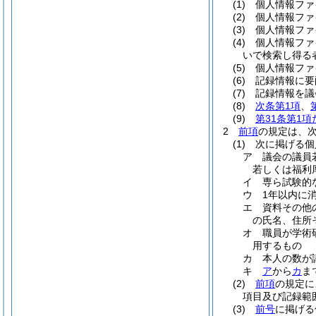
(1)
個人情報ファ
(2)
個人情報ファ
(3)
個人情報ファ
(4)
個人情報ファ
いで検索し得る
(5)
個人情報ファ
(6)
記録情報に要
(7)
記録情報を議
(8)
次条第1項
、
(9)
第31条第1
2
前項
の規定は、
(1)
次に掲げる個
ア
議会の議員
若しくは福利
イ
専ら試験的
ウ
1年以内に
エ
資料その他
の氏名、住所
オ
職員が学術
用するもの
カ
本人の数が
キ
ア
から
カ
ま
(2)
前項
の規定に
項目及び記録範
(3)
前号
に掲げる