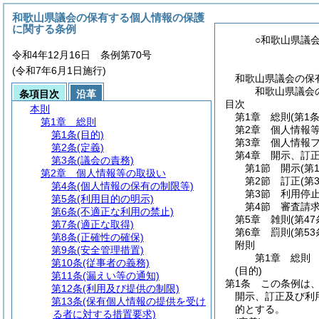
和歌山県議会の保有する個人情報の保護
に関する条例
○和歌山県議
令和4年12月16日 条例第70号
(令和7年6月1日施行)
和歌山県議会の保
和歌山県議会
条項目次
沿革
目次
本則
第1章
総則
(第1
第1章
総則
第2章
個人情報
第1条
(目的)
第3章
個人情報
第2条
(定義)
第4章
開示、訂
第3条
(議会の責務)
第1節
開示
(第
第2章
個人情報等の取扱い
第2節
訂正
(第
第4条
(個人情報の保有の制限等)
第3節
利用停
第5条
(利用目的の明示)
第4節
審査請
第6条
(不適正な利用の禁止)
第5章
雑則
(第4
第7条
(適正な取得)
第6章
罰則
(第5
第8条
(正確性の確保)
附則
第9条
(安全管理措置)
第1章
総則
第10条
(従事者の義務)
(目的)
第11条
(漏えい等の通知)
第1条
この条例は
第12条
(利用及び提供の制限)
開示、訂正及び利
第13条
(保有個人情報の提供を受け
的とする。
る者に対する措置要求)