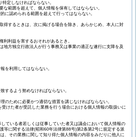
り特定しなければならない。
要な範囲を超えて、個人情報を保有してはならない。
理的に認められる範囲を超えて行ってはならない。
取得するときは、次に掲げる場合を除き、あらかじめ、本人に対
権利利益を害するおそれがあるとき。
は地方独立行政法人が行う事務又は事業の適正な遂行に支障を及
情報を利用してはならない。
合致するよう努めなければならない。
管理のために必要かつ適切な措置を講じなければならない。
を受けた者が受託した業務を行う場合における個人情報の取扱いに
事している者若しくは従事していた者又は議会において個人情報の
保護等に関する法律
(昭和60年法律第88号)
第2条第2号に規定する派
者は、その業務に関して知り得た個人情報の内容をみだりに他人に