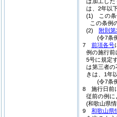
は加工した
は、2年以
(1)
この条
この条例
(2)
附則第
(令7条
7
前項各号
例の施行前
5号に規定
は第三者の
きは、1年
(令7条
8
施行日前
従前の例に
(和歌山県
9
和歌山県