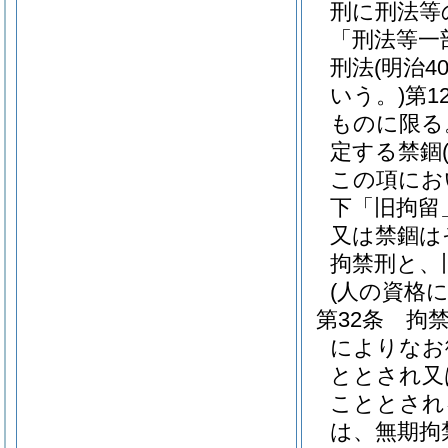
刑に刑法等
「刑法等一
刑法
(明治
いう。)
第1
ものに限る
定する禁錮
この項にお
下「旧拘留
又は禁錮は
拘禁刑と、
(人の資格
第32条
拘
によりなお
ととされ又
こととされ
は、無期拘