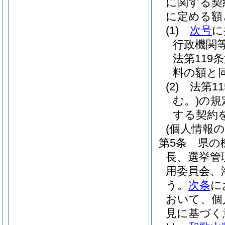
に関する契
に定める額
(1)
次号
に
行政機関
法第11
料の額と
(2)
法第11
む。)
の規
する契約を
(個人情報
第5条
県の
長、選挙管
用委員会、
う。
次条
に
おいて、個
見に基づく