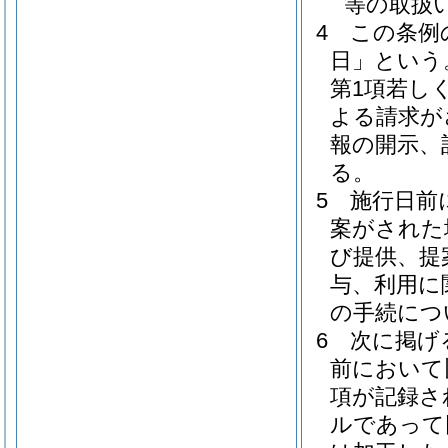
等の取扱
4
この条例
日」という
第1項若し
よる請求が
報の開示、
る。
5
施行日前に
案がされた
び提供、提
与、利用に
の手続につ
6
次に掲げ
前において
項が記録さ
ルであって