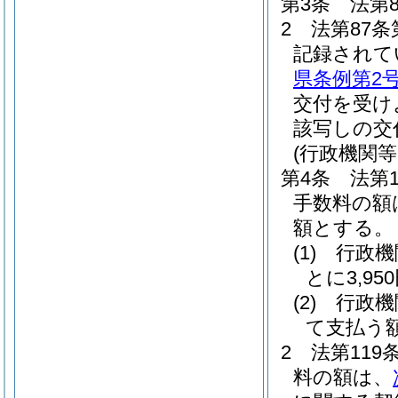
第3条
法第
2
法第87
記録されて
県条例第2号
交付を受け
該写しの交
(行政機関
第4条
法第
手数料の額
額とする。
(1)
行政機
とに3,95
(2)
行政機
て支払う
2
法第11
料の額は、