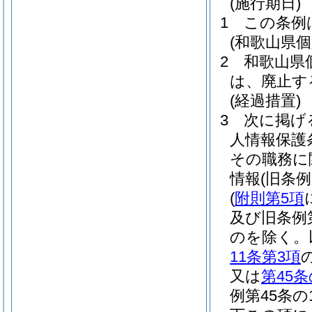
(施行期日)
1
この条例
(和歌山県
2
和歌山県
は、廃止す
(経過措置)
3
次に掲げ
人情報保護
その職務に
情報
(旧条
(
附則第5項
及び旧条例
のを除く。
11条第3項
又は
第45条
例第45条