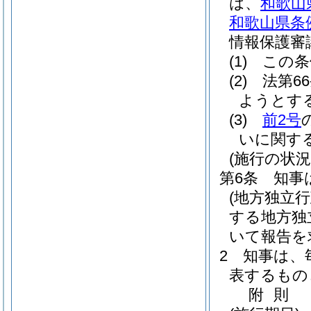
は、
和歌山
和歌山県条例
情報保護審
(1)
この条
(2)
法第6
ようとす
(3)
前2号
いに関す
(施行の状況
第6条
知事
(地方独立
する地方独
いて報告を
2
知事は、
表するもの
附
則