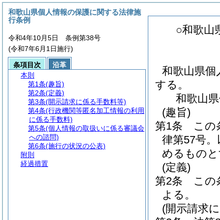
和歌山県個人情報の保護に関する法律施
行条例
○和歌山
令和4年10月5日 条例第38号
(令和7年6月1日施行)
条項目次
沿革
和歌山県個
本則
する。
第1条
(趣旨)
第2条
(定義)
和歌山県
第3条
(開示請求に係る手数料等)
(趣旨)
第4条
(行政機関等匿名加工情報の利用
に係る手数料)
第1条
この
第5条
(個人情報の取扱いに係る審議会
への諮問)
律第57号
第6条
(施行の状況の公表)
めるものと
附則
経過措置
(定義)
第2条
この
よる。
(開示請求