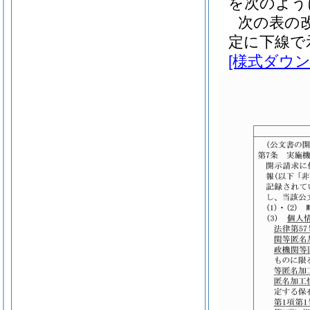
を次のよう
次の表の
定に下線で
[様式ダウン