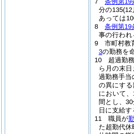
7
条例第19
分の135
(
あっては100
8
条例第19
事の行われ
9
市町村教
3
の勤務を
10
超過勤
ら月の末日
過勤務手当
の異にする
において、
間とし、3
日に支給す
11
職員が
た超勤代休