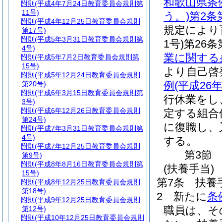
和歌山県条
附則
(平成4年7月24日教育委員会規則第
11号)
う。)
第2条
附則
(平成4年12月25日教育委員会規則
規定により
第17号)
附則
(平成5年3月31日教育委員会規則第
1号)
第26
4号)
業に関する
附則
(平成5年7月2日教育委員会規則第
15号)
より自己啓
附則
(平成5年12月24日教育委員会規則
例
(平成26
第20号)
附則
(平成6年3月15日教育委員会規則第
行休業をし
3号)
附則
(平成6年12月26日教育委員会規則
定する組合
第24号)
に復職し、
附則
(平成7年3月31日教育委員会規則第
4号)
する。
附則
(平成7年12月25日教育委員会規則
第3節
第9号)
附則
(平成8年8月16日教育委員会規則第
(扶養手当)
15号)
第7条
扶養
附則
(平成8年12月25日教育委員会規則
第18号)
2
新たに
条
附則
(平成9年12月25日教育委員会規則
職員は、そ
第12号)
附則
(平成10年12月25日教育委員会規則