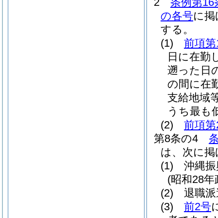
2
条例第16
の各号
に掲
する。
(1)
前項第
日に在勤
遡った日
の間に在
支給地域
うち最も
(2)
前項第
第8条の4
条
は、次に掲
(1)
沖縄振
(昭和28年
(2)
退職派
(3)
前2号