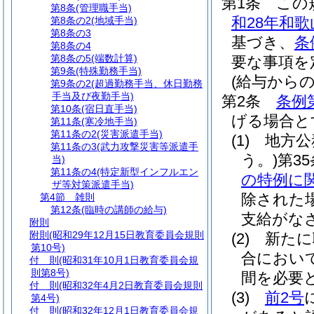
第1条
この
第8条
(管理職手当)
和28年和
第8条の2
(地域手当)
第8条の3
基づき、
条
第8条の4
第8条の5
(端数計算)
要な事項を
第9条
(特殊勤務手当)
(給与からの
第9条の2
(超過勤務手当、休日勤務
手当及び夜勤手当)
第2条
条例
第10条
(宿日直手当)
げる場合と
第11条
(寒冷地手当)
第11条の2
(災害派遣手当)
(1)
地方公
第11条の3
(武力攻撃災害等派遣手
う。)
第3
当)
第11条の4
(特定新型インフルエン
の特例に
ザ等対策派遣手当)
除された
第4節
雑則
第12条
(臨時の講師の給与)
支給がな
附則
附則
(昭和29年12月15日教育委員会規則
(2)
新たに
第10号)
合におい
付 則
(昭和31年10月1日教育委員会規
則第8号)
間を必要
付 則
(昭和32年4月2日教育委員会規則
(3)
前2号
第4号)
付 則
(昭和32年12月1日教育委員会規