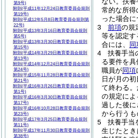
ない。
扶養
第9号)
附則
(平成11年12月24日教育委員会規則
常的な所得
第19号)
った場合に
附則
(平成12年5月8日教育委員会規則第
22号)
3
前項
の規
附則
(平成13年3月16日教育委員会規則
等を認定す
第5号)
附則
(平成13年3月30日教育委員会規則
合には、
同
第15号)
4
扶養手当
附則
(平成14年3月29日教育委員会規則
第13号)
る要件を具
附則
(平成14年12月24日教育委員会規則
職員が
同項
第24号)
附則
(平成15年11月28日教育委員会規則
日が月の初
第21号)
附則
(平成16年3月26日教育委員会規則
て終わる。
第1号)
の規定によ
附則
(平成16年3月30日教育委員会規則
第17号)
過した後に
附則
(平成16年10月28日教育委員会規則
から行うも
第23号)
附則
(平成17年3月25日教育委員会規則
5
扶養手当
第11号)
生じたとき
附則
(平成17年11月30日教育委員会規則
第38号)