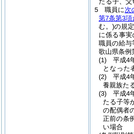
たる子、父
5
職員に
次
第7条第3
む。)
の規
に係る事実
職員の給与
歌山県条例第
(1)
平成4
となった
(2)
平成4
養親族た
(3)
平成4
たる子等
の配偶者
正前の条例
い場合