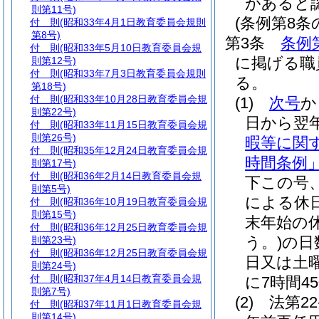
があると
則第11号)
(条例第8
付 則
(昭和33年4月1日教育委員会規則
第8号)
第3条
条例
付 則
(昭和33年5月10日教育委員会規
に掲げる職
則第12号)
付 則
(昭和33年7月3日教育委員会規則
る。
第18号)
付 則
(昭和33年10月28日教育委員会規
(1)
次号
か
則第22号)
日から翌
付 則
(昭和33年11月15日教育委員会規
則第26号)
暇等に関
付 則
(昭和35年12月24日教育委員会規
時間条例」
則第17号)
付 則
(昭和36年2月14日教育委員会規
下この号
則第5号)
による休
付 則
(昭和36年10月19日教育委員会規
則第15号)
末年始の
付 則
(昭和36年12月25日教育委員会規
う。)
の日
則第23号)
付 則
(昭和36年12月25日教育委員会規
日又は土
則第24号)
付 則
(昭和37年4月14日教育委員会規
に7時間4
則第7号)
(2)
法第2
付 則
(昭和37年11月1日教育委員会規
則第14号)