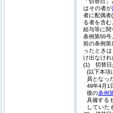
「切替日」
はその者が
者に配偶者
る者を含む
給与等に関
条例第55
前の条例第
ったときは
け出なけれ
(1)
切替日
(以下本
員となっ
49年4月
後の
条例第
具備する
していた