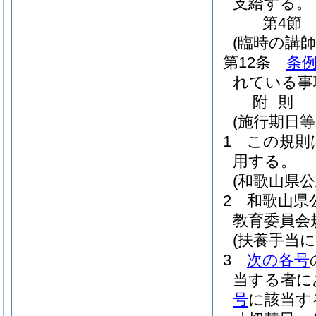
支給する。
第4節
(臨時の講師
第12条
条例
れている事
附
則
(施行期日等
1
この規則
用する。
(和歌山県
2
和歌山県
教育委員会
(扶養手当
3
次の各号
当する者に
号
に該当す