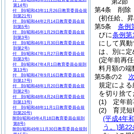
第2節
第14号)
第4条
削除
付 則
(昭和43年11月26日教育委員会規
則第21号)
(初任給、
付 則
(昭和44年2月14日教育委員会規
第5条
条例
則第5号)
付 則
(昭和45年1月29日教育委員会規
びに
条例第
則第3号)
にして異動
付 則
(昭和46年1月30日教育委員会規
則第2号)
は、別に定
付 則
(昭和47年1月27日教育委員会規
(定年前再
則第3号)
付 則
(昭和47年4月1日教育委員会規則
料月額の端
第13号)
付 則
(昭和47年9月16日教育委員会規
第5条の2
則第17号)
規定による
付 則
(昭和48年1月20日教育委員会規
則第2号)
を切り捨て
付 則
(昭和48年4月24日教育委員会規
(1)
定年
則第13号)
付 則
(昭和48年11月1日教育委員会規
(2)
育児
則第20号)
(平成4年
附則
(昭和49年4月18日教育委員会規則
第8号)
う。)
第22
附則
(昭和49年11月30日教育委員会規則