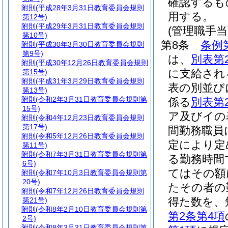
確認するも
附則
(平成28年3月31日教育委員会規則
用する。
第12号)
附則
(平成29年3月31日教育委員会規則
(管理職手当
第10号)
第8条
条例
附則
(平成30年3月30日教育委員会規則
第9号)
は、
別表第
附則
(平成30年12月26日教育委員会規則
に支給され
第15号)
附則
(平成31年3月29日教育委員会規則
表の別並び
第13号)
附則
(令和2年3月31日教育委員会規則第
係る
別表第
15号)
ア及びイの
附則
(令和4年12月23日教育委員会規則
第17号)
間勤務職員
附則
(令和5年12月26日教育委員会規則
定により定
第11号)
附則
(令和7年3月31日教育委員会規則第
る勤務時間
6号)
てはその額
附則
(令和7年10月3日教育委員会規則第
20号)
たその者の
附則
(令和7年12月26日教育委員会規則
得た数を、
第21号)
附則
(令和8年2月10日教育委員会規則第
第2条第4項
2号)
附則
(令和8年3月31日教育委員会規則第