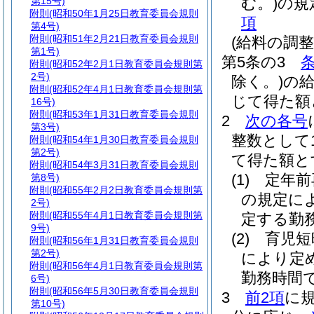
む。)
の規
第15号)
附則
(昭和50年1月25日教育委員会規則
項
第4号)
附則
(昭和51年2月21日教育委員会規則
(給料の調整
第1号)
第5条の3
条
附則
(昭和52年2月1日教育委員会規則第
2号)
除く。)
の給
附則
(昭和52年4月1日教育委員会規則第
じて得た額
16号)
附則
(昭和53年1月31日教育委員会規則
2
次の各号
第3号)
整数として
附則
(昭和54年1月30日教育委員会規則
第2号)
て得た額と
附則
(昭和54年3月31日教育委員会規則
(1)
定年
第8号)
附則
(昭和55年2月2日教育委員会規則第
の規定に
2号)
附則
(昭和55年4月1日教育委員会規則第
定する勤
9号)
(2)
育児
附則
(昭和56年1月31日教育委員会規則
第2号)
により定
附則
(昭和56年4月1日教育委員会規則第
勤務時間
6号)
附則
(昭和56年5月30日教育委員会規則
3
前2項
に
第10号)