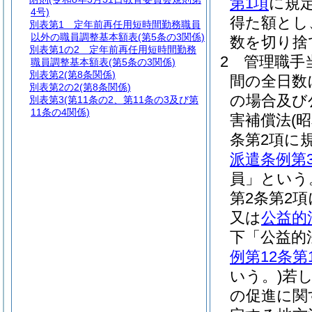
第1項
に規
4号)
得た額とし
別表第1
定年前再任用短時間勤務職員
以外の職員調整基本額表(第5条の3関係)
数を切り捨
別表第1の2
定年前再任用短時間勤務
2
管理職手
職員調整基本額表(第5条の3関係)
別表第2
(第8条関係)
間の全日数
別表第2の2
(第8条関係)
の場合及び
別表第3
(第11条の2、第11条の3及び第
11条の4関係)
害補償法
(
条第2項に
派遣条例第
員」という
第2条第2
又は
公益的
下「公益的
例第12条第
いう。)
若
の促進に関