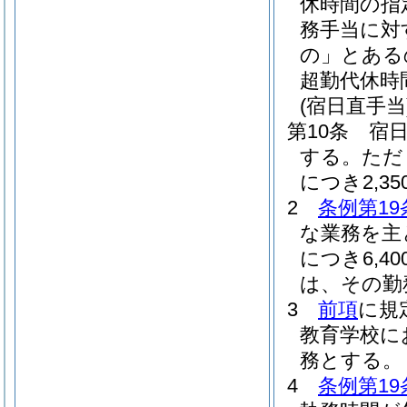
休時間の指
務手当に対
の」とある
超勤代休時
(宿日直手当
第10条
宿日
する。
ただ
につき2,3
2
条例第19
な業務を主
につき6,4
は、その勤務
3
前項
に規
教育学校に
務とする。
4
条例第1