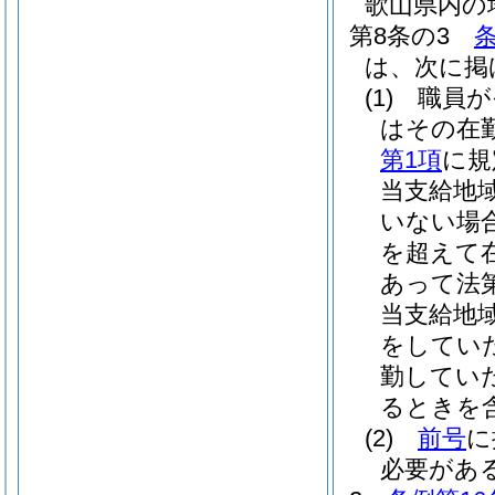
歌山県内の
第8条の3
条
は、次に掲
(1)
職員が
はその在
第1項
に規
当支給地
いない場
を超えて
あって法
当支給地
をしてい
勤してい
るときを含
(2)
前号
に
必要があ