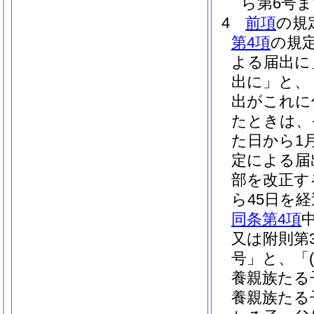
ら第6号
4
前項
の規
第4項
の規
よる届出に
出に」と、
出がこれに
たときは、
た日から1
定による届
部を改正す
ら45日を
同条第4項
又は附則第
号」と、「
養親族たる
養親族たる