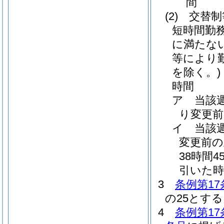
間
(2)
交替制
短時間勤務
に満たな
等により
を除く。)
時間
ア
当該
り変更前
イ
当該
変更前の
38時間
引いた時
3
条例第17
の25とす
4
条例第17