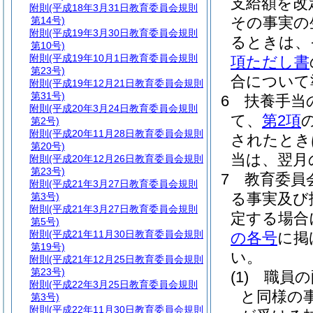
支給額を改
附則
(平成18年3月31日教育委員会規則
その事実の
第14号)
附則
(平成19年3月30日教育委員会規則
るときは、
第10号)
附則
(平成19年10月1日教育委員会規則
項ただし書
第23号)
合について
附則
(平成19年12月21日教育委員会規則
第31号)
6
扶養手当
附則
(平成20年3月24日教育委員会規則
て、
第2項
第2号)
附則
(平成20年11月28日教育委員会規則
されたとき
第20号)
当は、翌月
附則
(平成20年12月26日教育委員会規則
第23号)
7
教育委員
附則
(平成21年3月27日教育委員会規則
る事実及び
第3号)
附則
(平成21年3月27日教育委員会規則
定する場合
第5号)
附則
(平成21年11月30日教育委員会規則
の各号
に掲
第19号)
い。
附則
(平成21年12月25日教育委員会規則
第23号)
(1)
職員の
附則
(平成22年3月25日教育委員会規則
と同様の
第3号)
附則
(平成22年11月30日教育委員会規則