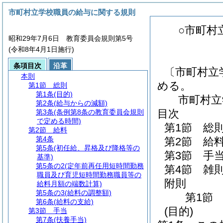
市町村立学校職員の給与に関する規則
○市町村
昭和29年7月6日 教育委員会規則第5号
(令和8年4月1日施行)
条項目次
沿革
〔市町村立
本則
める。
第1節
総則
第1条
(目的)
市町村立
第2条
(給与からの減額)
目次
第3条
(条例第8条の教育委員会規則
で定める時間)
第1節
総
第2節
給料
第4条
第2節
給
第5条
(初任給、昇格及び降格等の
第3節
手
基準)
第5条の2
(定年前再任用短時間勤務
第4節
雑
職員及び育児短時間勤務職員等の
附則
給料月額の端数計算)
第5条の3
(給料の調整額)
第1節
第6条
(給料の支給)
(目的)
第3節
手当
第7条
(扶養手当)