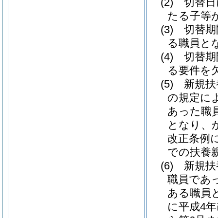
(2)
切替日
たる子等
(3)
切替期
る職員と
(4)
切替期
る要件を
(5)
新規扶
の規定に
あった職
となり、
改正条例に
での扶養
(6)
新規扶
職員であ
ある職員
に平成4年