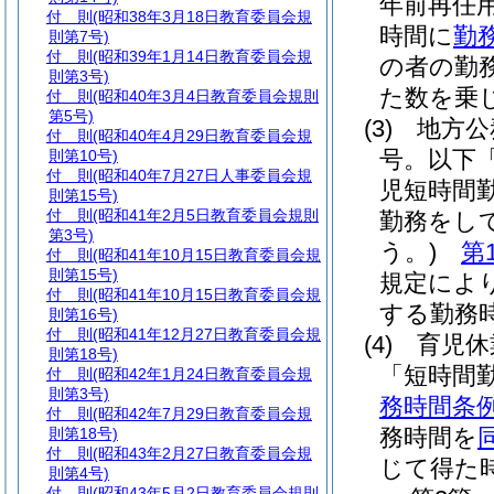
年前再任
付 則
(昭和38年3月18日教育委員会規
時間に
勤
則第7号)
付 則
(昭和39年1月14日教育委員会規
の者の勤
則第3号)
た数を乗
付 則
(昭和40年3月4日教育委員会規則
第5号)
(3)
地方公
付 則
(昭和40年4月29日教育委員会規
号。以下
則第10号)
付 則
(昭和40年7月27日人事委員会規
児短時間
則第15号)
付 則
(昭和41年2月5日教育委員会規則
勤務をし
第3号)
う。)
第
付 則
(昭和41年10月15日教育委員会規
則第15号)
規定によ
付 則
(昭和41年10月15日教育委員会規
する勤務
則第16号)
付 則
(昭和41年12月27日教育委員会規
(4)
育児休
則第18号)
「短時間
付 則
(昭和42年1月24日教育委員会規
則第3号)
務時間条例
付 則
(昭和42年7月29日教育委員会規
務時間を
則第18号)
付 則
(昭和43年2月27日教育委員会規
じて得た
則第4号)
付 則
(昭和43年5月2日教育委員会規則