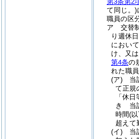
第3条第2
て同じ。)
職員の区
ア
交替
り週休日
において
け、又は
第4条
の
れた職
(ア)
当
て正規
「休日
き 当
時間
(
超えて
(イ)
当