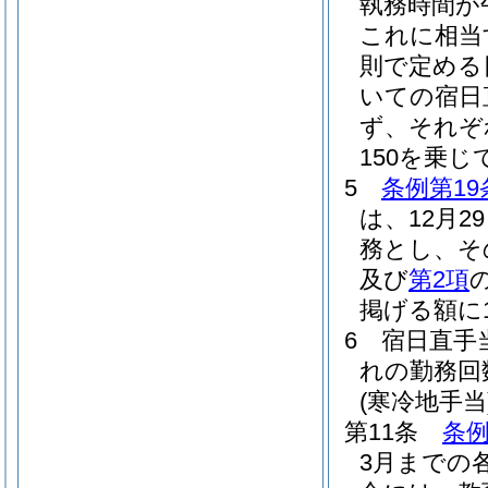
執務時間が
これに相当
則で定める
いての宿日
ず、それぞ
150を乗
5
条例第1
は、12月
務とし、そ
及び
第2項
掲げる額に
6
宿日直手
れの勤務回
(寒冷地手当
第11条
条例
3月までの