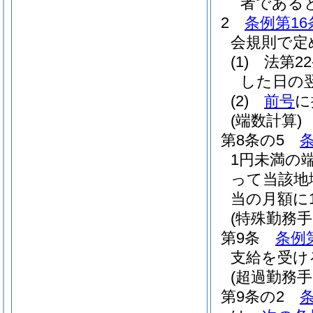
者である
2
条例第16
会規則で定
(1)
法第2
した日の
(2)
前号
に
(端数計算)
第8条の5
条
1円未満の
って当該地
当の月額に
(特殊勤務手
第9条
条例
支給を受け
(超過勤務
第9条の2
条