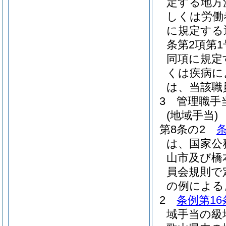
定する地方
しくは労働
に規定する
条第2項第
同項に規定
くは疾病に
は、当該職
3
管理職手
(地域手当)
第8条の2
条
は、国家公
山市及び橋
員会規則で
の例による
2
条例第16
域手当の級