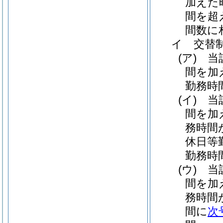
加えた
間を超
間数に
イ
交替
(ア)
当
間を加
勤務時
(イ)
当
間を加
務時間
休日等
勤務時
(ウ)
当
間を加
務時間
間に
次