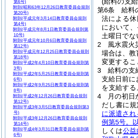
(給料の支給
第6号)
附則
(昭和63年12月26日教育委員会規則
第6条
給料
第20号)
法による休
附則
(平成元年3月14日教育委員会規則
第4号)
において、
附則
(平成元年8月1日教育委員会規則第
土曜日でな
10号)
附則
(平成元年10月6日教育委員会規則
2
風水震火
第12号)
附則
(平成元年12月25日教育委員会規則
場合は、教
第18号)
変更するこ
附則
(平成2年4月10日教育委員会規則第
3号)
3
給料の支
附則
(平成2年5月25日教育委員会規則第
支給日前に
6号)
附則
(平成2年9月25日教育委員会規則第
を支給する
8号)
4
月の初日
附則
(平成2年12月26日教育委員会規則
第12号)
だし書に規
附則
(平成3年3月5日教育委員会規則第3
に派遣され
号)
附則
(平成3年12月26日教育委員会規則
例第5号。
第14号)
附則
(平成4年3月31日教育委員会規則第
しくは
公益
6号)