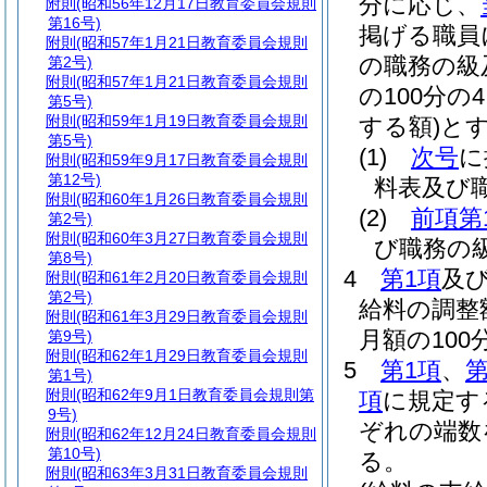
分に応じ、
附則
(昭和56年12月17日教育委員会規則
第16号)
掲げる職員
附則
(昭和57年1月21日教育委員会規則
の職務の級
第2号)
附則
(昭和57年1月21日教育委員会規則
の100分の
第5号)
附則
(昭和59年1月19日教育委員会規則
する額)
と
第5号)
(1)
次号
に
附則
(昭和59年9月17日教育委員会規則
第12号)
料表及び
附則
(昭和60年1月26日教育委員会規則
(2)
前項第
第2号)
附則
(昭和60年3月27日教育委員会規則
び職務の
第8号)
4
第1項
及
附則
(昭和61年2月20日教育委員会規則
第2号)
給料の調整
附則
(昭和61年3月29日教育委員会規則
月額の10
第9号)
附則
(昭和62年1月29日教育委員会規則
5
第1項
、
第
第1号)
附則
(昭和62年9月1日教育委員会規則第
項
に規定す
9号)
ぞれの端数
附則
(昭和62年12月24日教育委員会規則
第10号)
る。
附則
(昭和63年3月31日教育委員会規則