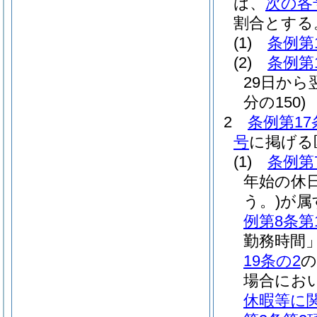
は、
次の各
割合とする
(1)
条例第
(2)
条例第
29日から
分の150)
2
条例第17
号
に掲げる
(1)
条例第
年始の休
う。)
が属
例第8条第
勤務時間」
19条の2
の
場合にお
休暇等に