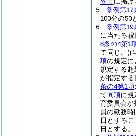
各号
に掲げ
5
条例第17
100分の5
6
条例第19
に当たる祝
8条の4第1
て同じ。)
(
項
の規定に
規定する超
が指定する
条の4第1項
て
同項
に規
育委員会が
員の勤務時
日とするこ
日とする。