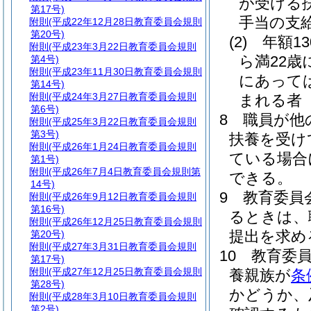
が受ける
第17号)
手当の支
附則
(平成22年12月28日教育委員会規則
第20号)
(2)
年額1
附則
(平成23年3月22日教育委員会規則
ら満22歳
第4号)
附則
(平成23年11月30日教育委員会規則
にあっては
第14号)
附則
(平成24年3月27日教育委員会規則
まれる者
第6号)
8
職員が他
附則
(平成25年3月22日教育委員会規則
第3号)
扶養を受け
附則
(平成26年1月24日教育委員会規則
ている場合
第1号)
附則
(平成26年7月4日教育委員会規則第
できる。
14号)
9
教育委員
附則
(平成26年9月12日教育委員会規則
第16号)
るときは、
附則
(平成26年12月25日教育委員会規則
提出を求め
第20号)
附則
(平成27年3月31日教育委員会規則
10
教育委
第17号)
附則
(平成27年12月25日教育委員会規則
養親族が
条
第28号)
かどうか、
附則
(平成28年3月10日教育委員会規則
第2号)