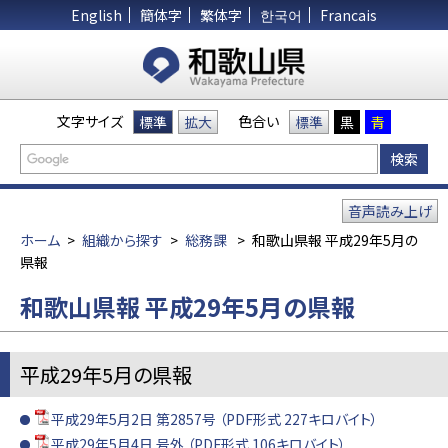
English
簡体字
繁体字
한국어
Francais
文字サイズ
色合い
標準
拡大
標準
黒
青
音声読み上げ
ホーム
>
組織から探す
>
総務課
>
和歌山県報 平成29年5月の
県報
和歌山県報 平成29年5月の県報
平成29年5月の県報
平成29年5月2日 第2857号 （PDF形式 227キロバイト）
平成29年5月4日 号外 （PDF形式 106キロバイト）