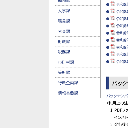
総務課
令和8
人事課
令和8
令和8
職員課
令和8年
考査課
令和8年
令和8年
財政課
令和8年
税務課
令和8年
令和8年
市町村課
管財課
バック
行政企画課
情報基盤課
バックナン
（利用上の注
PDFフ
インス
発行後