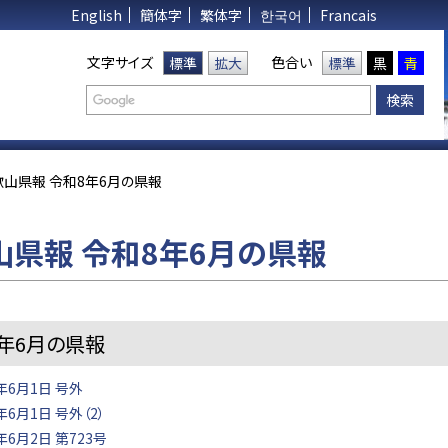
English
簡体字
繁体字
한국어
Francais
文字サイズ
色合い
標準
拡大
標準
黒
青
歌山県報 令和8年6月の県報
山県報 令和8年6月の県報
年6月の県報
年6月1日 号外
6月1日 号外（2）
年6月2日 第723号