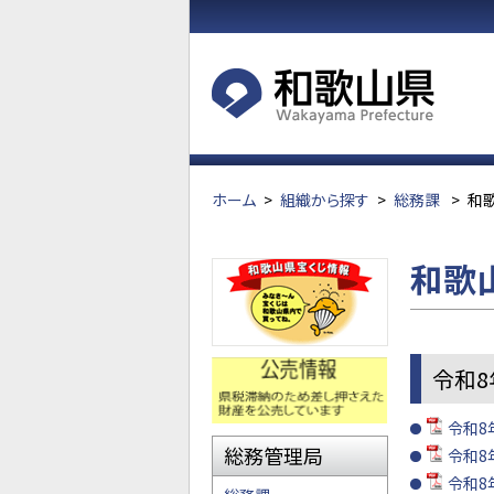
ホーム
>
組織から探す
>
総務課
>
和
和歌
令和8
令和8
総務管理局
令和8年
令和8