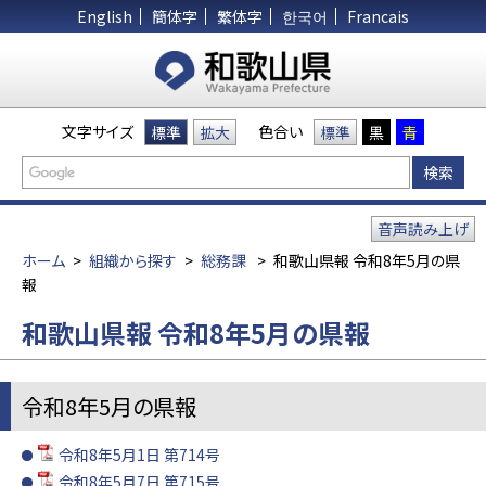
English
簡体字
繁体字
한국어
Francais
文字サイズ
色合い
標準
拡大
標準
黒
青
音声読み上げ
ホーム
>
組織から探す
>
総務課
>
和歌山県報 令和8年5月の県
報
和歌山県報 令和8年5月の県報
令和8年5月の県報
令和8年5月1日 第714号
令和8年5月7日 第715号