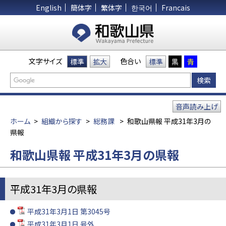
English
簡体字
繁体字
한국어
Francais
文字サイズ
色合い
標準
拡大
標準
黒
青
音声読み上げ
ホーム
>
組織から探す
>
総務課
>
和歌山県報 平成31年3月の
県報
和歌山県報 平成31年3月の県報
平成31年3月の県報
平成31年3月1日 第3045号
平成31年3月1日 号外