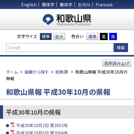
English
簡体字
繁体字
한국어
Francais
文字サイズ
色合い
標準
拡大
標準
黒
青
音声読み上げ
ホーム
>
組織から探す
>
総務課
>
和歌山県報 平成30年10月の
県報
和歌山県報 平成30年10月の県報
平成30年10月の県報
平成30年10月2日 第3003号
平成30年10月5日 第3004号