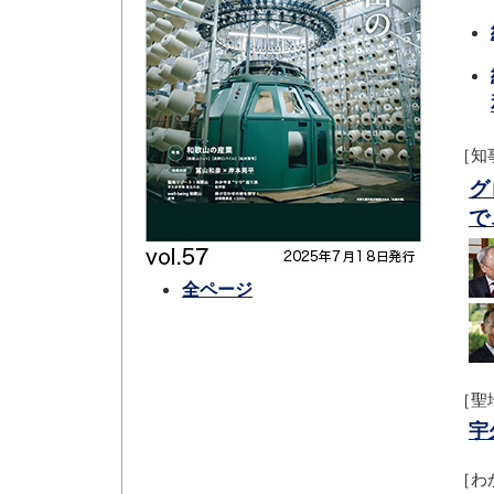
［知
グ
で
全ページ
［聖
宇
［わ