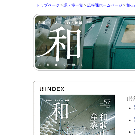
トップページ
>
課・室一覧
>
広報課ホームページ
>
和-na
［特