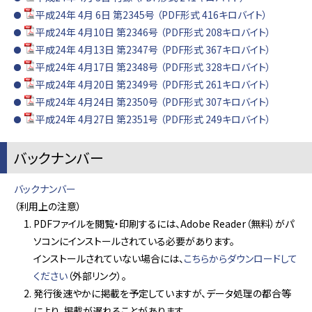
平成24年 4月 6日 第2345号 （PDF形式 416キロバイト）
平成24年 4月10日 第2346号 （PDF形式 208キロバイト）
平成24年 4月13日 第2347号 （PDF形式 367キロバイト）
平成24年 4月17日 第2348号 （PDF形式 328キロバイト）
平成24年 4月20日 第2349号 （PDF形式 261キロバイト）
平成24年 4月24日 第2350号 （PDF形式 307キロバイト）
平成24年 4月27日 第2351号 （PDF形式 249キロバイト）
バックナンバー
バックナンバー
（利用上の注意）
PDFファイルを閲覧・印刷するには、Adobe Reader（無料）がパ
ソコンにインストールされている必要があります。
インストールされていない場合には、
こちらからダウンロードして
ください
（外部リンク）。
発行後速やかに掲載を予定していますが、データ処理の都合等
により、掲載が遅れることがあります。