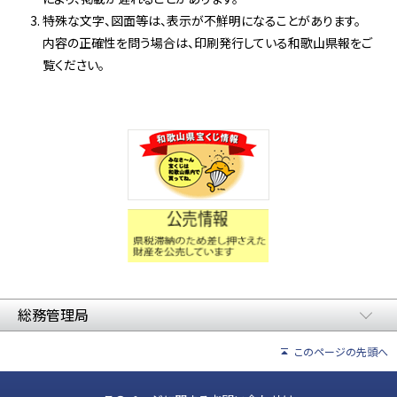
特殊な文字、図面等は、表示が不鮮明になることがあります。
内容の正確性を問う場合は、印刷発行している和歌山県報をご
覧ください。
総務管理局
このページの先頭へ