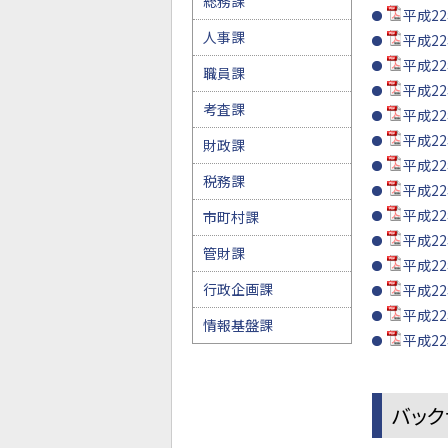
総務課
平成22
人事課
平成22
平成22
職員課
平成22
考査課
平成22
平成22
財政課
平成22
税務課
平成22
平成22
市町村課
平成22
管財課
平成22
行政企画課
平成22
平成22
情報基盤課
平成22
バック