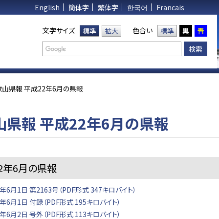
English
簡体字
繁体字
한국어
Francais
文字サイズ
色合い
標準
拡大
標準
黒
青
歌山県報 平成22年6月の県報
山県報 平成22年6月の県報
2年6月の県報
年6月1日 第2163号（PDF形式 347キロバイト）
年6月1日 付録（PDF形式 195キロバイト）
年6月2日 号外（PDF形式 113キロバイト）