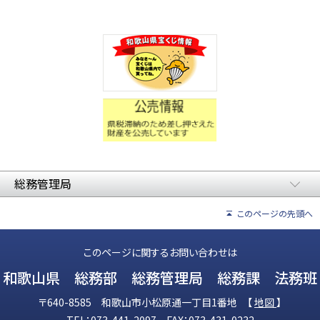
総務管理局
このページの先頭へ
このページに関するお問い合わせは
和歌山県 総務部 総務管理局 総務課 法務班
〒640-8585 和歌山市小松原通一丁目1番地 【
地図
】
TEL：073-441-2097 FAX：073-431-0232